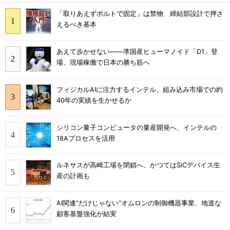
「取りあえずボルトで固定」は禁物 締結部設計で押さ
えるべき基本
あえて歩かせない――準国産ヒューマノイド「D1」登
場、現場稼働で日本の勝ち筋へ
フィジカルAIに注力するインテル、組み込み市場での約
40年の実績を生かせるか
シリコン量子コンピュータの量産開発へ、インテルの
18Aプロセスを活用
ルネサスが高崎工場を閉鎖へ、かつてはSiCデバイス生
産の計画も
AI関連“だけじゃない”オムロンの制御機器事業、地道な
顧客基盤強化が結実