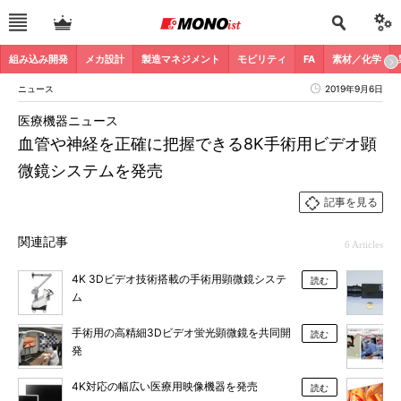
組み込み開発
メカ設計
製造マネジメント
モビリティ
FA
素材／化学
ニュース
2019年9月6日
医療機器ニュース
血管や神経を正確に把握できる8K手術用ビデオ顕
微鏡システムを発売
記事を見る
関連記事
6 Articles
4K 3Dビデオ技術搭載の手術用顕微鏡システ
読む
ム
手術用の高精細3Dビデオ蛍光顕微鏡を共同開
読む
発
4K対応の幅広い医療用映像機器を発売
読む