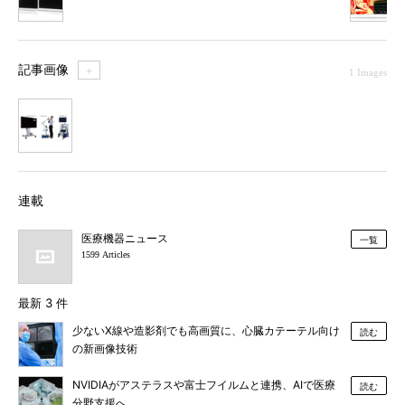
記事画像
＋
1 Images
1
連載
医療機器ニュース
一覧
1599 Articles
最新 3 件
少ないX線や造影剤でも高画質に、心臓カテーテル向け
読む
の新画像技術
NVIDIAがアステラスや富士フイルムと連携、AIで医療
読む
分野支援へ