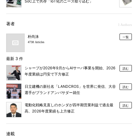
SoC上で共存「IoT化のニーズ取り込む」
著者
1 Authors
朴尚洙
一覧
4738 Articles
最新 3 件
シャープが2026年9月からAIサーバ事業を開始、2026
読む
年度業績は円安で下方修正
日立建機の新社名「LANDCROS」を世界に発信、大谷
読む
選手がブランドアンバサダー就任
電動化戦略見直しのホンダが四半期営業利益で過去最
読む
高、2026年度業績も上方修正
連載