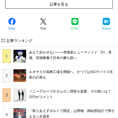
記事を見る
Share
Post
LINE
Hatena
記事ランキング
あえて歩かせない――準国産ヒューマノイド「D1」登
場、現場稼働で日本の勝ち筋へ
ルネサスが高崎工場を閉鎖へ、かつてはSiCデバイス生
産の計画も
ソニーグループがタムロン買収を提案、その狙いは？
CFOがコメント
「取りあえずボルトで固定」は禁物 締結部設計で押さ
えるべき基本