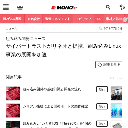
組み込み開発
メカ設計
製造マネジメント
モビリティ
FA
素材／化学
ニュース
2019年7月5日
組み込み開発ニュース
サイバートラストがリネオと提携、組み込みLinux
事業の展開を加速
記事を見る
関連記事
6 Articles
組み込み開発の基礎知識と開発の流れ
読む
シリアル接続による開発ボードの動作確認
読む
組み込みLinuxとRTOS「ThreadX」を1個の
読む