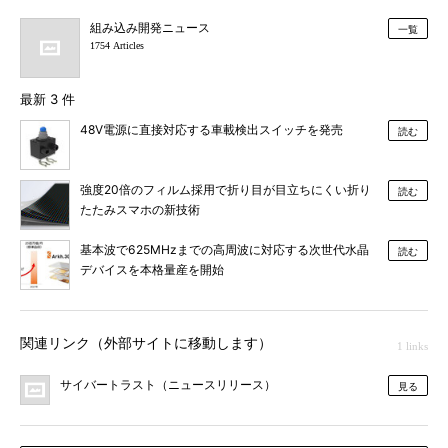
組み込み開発ニュース
一覧
1754 Articles
最新 3 件
48V電源に直接対応する車載検出スイッチを発売
読む
強度20倍のフィルム採用で折り目が目立ちにくい折り
読む
たたみスマホの新技術
基本波で625MHzまでの高周波に対応する次世代水晶
読む
デバイスを本格量産を開始
関連リンク（外部サイトに移動します）
1 links
サイバートラスト（ニュースリリース）
見る