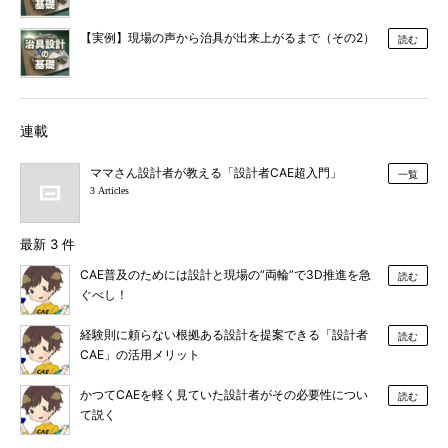
【実例】現場の声から治具が出来上がるまで（その2）
読む
連載
ママさん設計者が教える「設計者CAE超入門」
一覧
3 Articles
最新 3 件
CAE普及のためには設計と現場の“両輪”で3D推進を急
読む
ぐべし！
経験則に頼らない根拠ある設計を提案できる「設計者
読む
CAE」の活用メリット
かつてCAEを軽く見ていた設計者がその必要性につい
読む
て説く