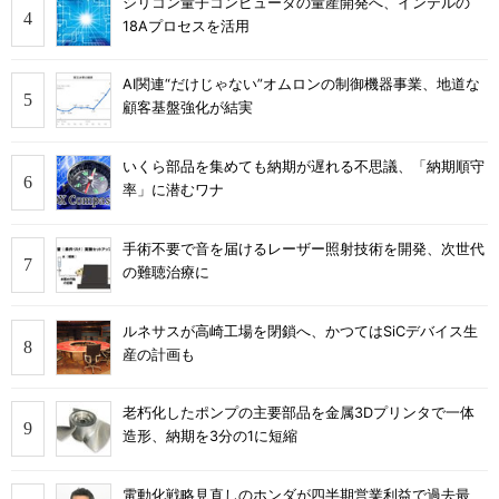
シリコン量子コンピュータの量産開発へ、インテルの
18Aプロセスを活用
AI関連“だけじゃない”オムロンの制御機器事業、地道な
顧客基盤強化が結実
いくら部品を集めても納期が遅れる不思議、「納期順守
率」に潜むワナ
手術不要で音を届けるレーザー照射技術を開発、次世代
の難聴治療に
ルネサスが高崎工場を閉鎖へ、かつてはSiCデバイス生
産の計画も
老朽化したポンプの主要部品を金属3Dプリンタで一体
造形、納期を3分の1に短縮
電動化戦略見直しのホンダが四半期営業利益で過去最