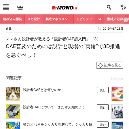
組み込み開発
メカ設計
製造マネジメント
モビリティ
FA
素材／化学
連載
2019年6月28日
ママさん設計者が教える「設計者CAE超入門」（3）
CAE普及のためには設計と現場の“両輪”で3D推進
を急ぐべし！
記事を見る
関連記事
6 Articles
設計者CAEとは何なのか
読む
設計者CAEについて、また考え始めよう
読む
材力とFEMをシッカリ理解して、シッカリ解
読む