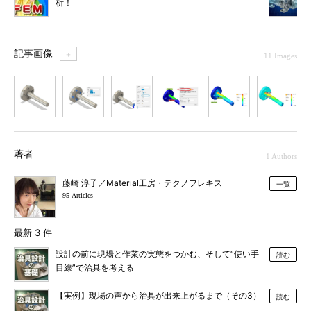
析！
記事画像
＋
11 Images
1
2
3
4
5
6
7
著者
1 Authors
藤崎 淳子／Material工房・テクノフレキス
一覧
95 Articles
最新 3 件
設計の前に現場と作業の実態をつかむ、そして“使い手
読む
目線”で治具を考える
【実例】現場の声から治具が出来上がるまで（その3）
読む