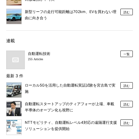
新型リーフの走行可能距離は702km、EVを買わない理
読む
由に向き合う
連載
自動運転技術
一覧
255 Articles
最新 3 件
ローカル5Gを活用した自動運転実証試験を宮古島で実
読む
施
自動運転スタートアップのティアフォーが上場、車載
読む
半導体のオープン化も視野に
NTTモビリティ、自動運転レベル4対応の遠隔運行支援
読む
ソリューションを提供開始