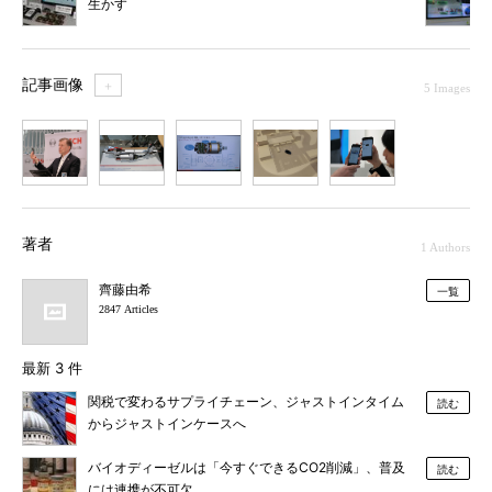
生かす
記事画像
＋
5 Images
1
2
3
4
5
著者
1 Authors
齊藤由希
一覧
2847 Articles
最新 3 件
関税で変わるサプライチェーン、ジャストインタイム
読む
からジャストインケースへ
バイオディーゼルは「今すぐできるCO2削減」、普及
読む
には連携が不可欠