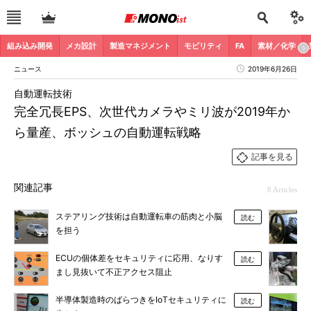
組み込み開発
メカ設計
製造マネジメント
モビリティ
FA
素材／化学
ニュース
2019年6月26日
自動運転技術
完全冗長EPS、次世代カメラやミリ波が2019年か
ら量産、ボッシュの自動運転戦略
記事を見る
関連記事
8 Articles
ステアリング技術は自動運転車の筋肉と小脳
読む
を担う
ECUの個体差をセキュリティに応用、なりす
読む
まし見抜いて不正アクセス阻止
半導体製造時のばらつきをIoTセキュリティに
読む