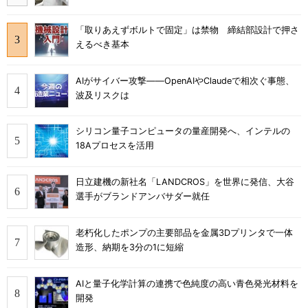
「取りあえずボルトで固定」は禁物 締結部設計で押さ
えるべき基本
AIがサイバー攻撃――OpenAIやClaudeで相次ぐ事態、
波及リスクは
シリコン量子コンピュータの量産開発へ、インテルの
18Aプロセスを活用
日立建機の新社名「LANDCROS」を世界に発信、大谷
選手がブランドアンバサダー就任
老朽化したポンプの主要部品を金属3Dプリンタで一体
造形、納期を3分の1に短縮
AIと量子化学計算の連携で色純度の高い青色発光材料を
開発