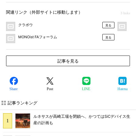
関連リンク（外部サイトに移動します）
3 links
クラボウ
F
見る
MONOist FAフォーラム
見る
記事を見る
Share
Post
LINE
Hatena
記事ランキング
ルネサスが高崎工場を閉鎖へ、かつてはSiCデバイス生
産の計画も