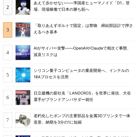
あえて歩かせない――準国産ヒューマノイド「D1」登
場、現場稼働で日本の勝ち筋へ
「取りあえずボルトで固定」は禁物 締結部設計で押さ
えるべき基本
AIがサイバー攻撃――OpenAIやClaudeで相次ぐ事態、
波及リスクは
シリコン量子コンピュータの量産開発へ、インテルの
18Aプロセスを活用
日立建機の新社名「LANDCROS」を世界に発信、大谷
選手がブランドアンバサダー就任
老朽化したポンプの主要部品を金属3Dプリンタで一体
造形、納期を3分の1に短縮