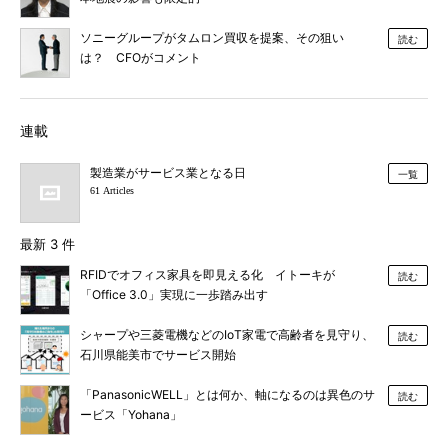
ソニーグループがタムロン買収を提案、その狙い
読む
は？ CFOがコメント
連載
製造業がサービス業となる日
一覧
61 Articles
最新 3 件
RFIDでオフィス家具を即見える化 イトーキが
読む
「Office 3.0」実現に一歩踏み出す
シャープや三菱電機などのIoT家電で高齢者を見守り、
読む
石川県能美市でサービス開始
「PanasonicWELL」とは何か、軸になるのは異色のサ
読む
ービス「Yohana」