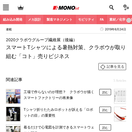
組み込み開発
メカ設計
製造マネジメント
モビリティ
FA
素材／化学
連載
2019年6月24日
2020クラボウグループ繊維展（後編）
スマートTシャツによる暑熱対策、クラボウが取り
組む「コト」売りビジネス
記事を見る
関連記事
5 Articles
工場で作らないのが理想？ クラボウが描く
読む
スマートファクトリーの将来像
Tシャツ折りたたみロボットが訴える「ロボ
読む
ットの目」の重要性
着るだけで心電図を計測できるスマートウェ
読む