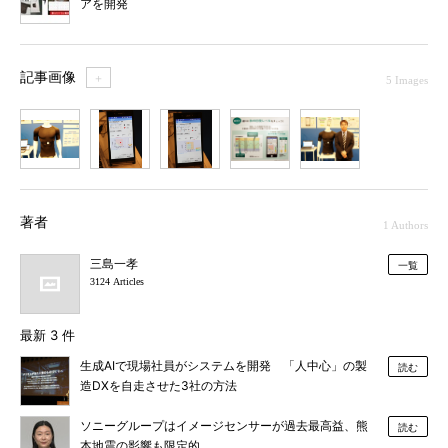
アを開発
記事画像
＋
5 Images
1
2
3
4
5
著者
1 Authors
三島一孝
一覧
3124 Articles
最新 3 件
生成AIで現場社員がシステムを開発 「人中心」の製
読む
造DXを自走させた3社の方法
ソニーグループはイメージセンサーが過去最高益、熊
読む
本地震の影響も限定的