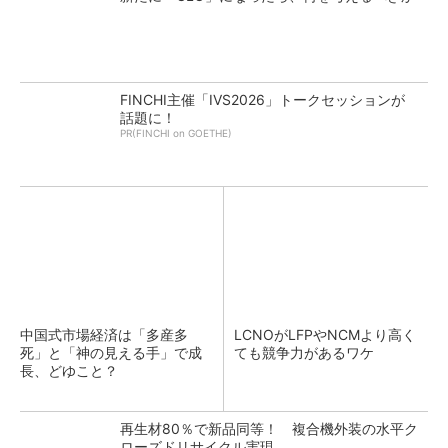
FINCHI主催「IVS2026」トークセッションが
話題に！
PR(FINCHI on GOETHE)
中国式市場経済は「多産多
LCNOがLFPやNCMより高く
死」と「神の見える手」で成
ても競争力があるワケ
長、どゆこと？
再生材80％で新品同等！ 複合機外装の水平ク
ローズドリサイクル実現