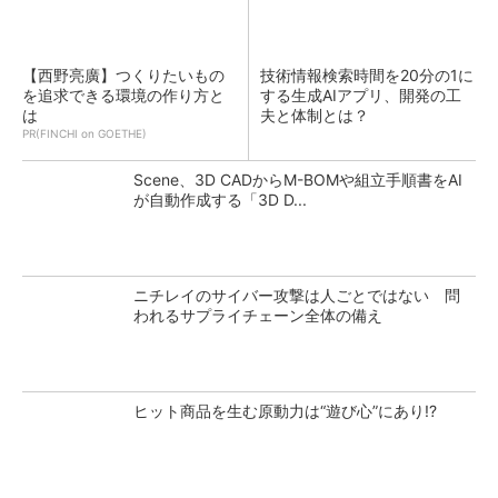
【西野亮廣】つくりたいもの
技術情報検索時間を20分の1に
を追求できる環境の作り方と
する生成AIアプリ、開発の工
は
夫と体制とは？
PR(FINCHI on GOETHE)
Scene、3D CADからM-BOMや組立手順書をAI
が自動作成する「3D D...
ニチレイのサイバー攻撃は人ごとではない 問
われるサプライチェーン全体の備え
ヒット商品を生む原動力は“遊び心”にあり!?