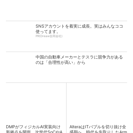
SNSアカウントを着実に成長。実はみんなココ
使ってます。
PR(Dreaw合同会社)
中国の自動車メーカーとテスラに競争力がある
のは「合理性が高い」から
DMPがフィジカルAI実装向け
AlteraはITバブルを切り抜け全
新拠点を開所、次世代SoCやA
盛期へ、時代を先取りしたArm