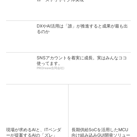
DXやAI活用は「誰」が推進すると成果が最も出
るのか
SNSアカウントを着実に成長。実はみんなココ
使ってます。
PR(Dreaw合同会社)
現場が求めるAIと、ITベンダ
長期供給SoCを活用したMCU
ーが提案するAIの「ズレ」
向け組み込みGUI開発ソリュー