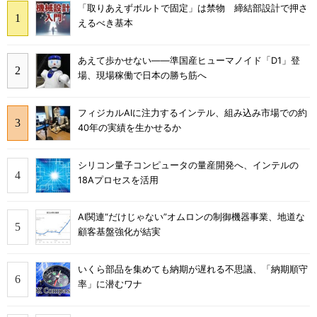
「取りあえずボルトで固定」は禁物 締結部設計で押さ
えるべき基本
あえて歩かせない――準国産ヒューマノイド「D1」登
場、現場稼働で日本の勝ち筋へ
フィジカルAIに注力するインテル、組み込み市場での約
40年の実績を生かせるか
シリコン量子コンピュータの量産開発へ、インテルの
18Aプロセスを活用
AI関連“だけじゃない”オムロンの制御機器事業、地道な
顧客基盤強化が結実
いくら部品を集めても納期が遅れる不思議、「納期順守
率」に潜むワナ