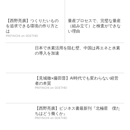
【西野亮廣】つくりたいもの
量産プロセスで、完璧な量産
を追求できる環境の作り方と
（組み立て）と検査ができな
は
い理由
PR(FINCHI on GOETHE)
日本で水素活用を阻む壁、中国は再エネと水素
の導入を加速
【見城徹×藤田晋】AI時代でも変わらない経営
者の本質
PR(FINCHI on GOETHE)
【西野亮廣】ビジネス書最新刊『北極星 僕た
ちはどう働くか』
PR(FINCHI on GOETHE)