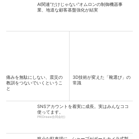
AI関連“だけじゃない”オムロンの制御機器事
業、地道な顧客基盤強化が結実
痛みを無駄にしない、震災の
3D技術が変えた「靴選び」の
教訓をつないでいくというこ
常識
と
SNSアカウントを着実に成長。実はみんなココ
使ってます。
PR(Dreaw合同会社)
狭小な駐車場に、シャープがポールカメラ式製