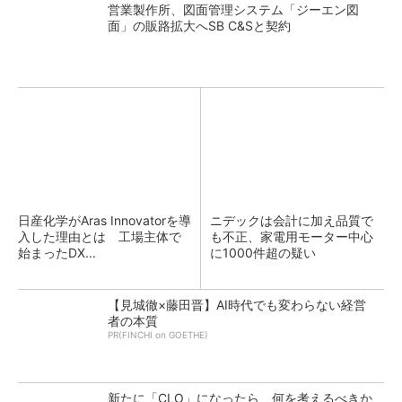
営業製作所、図面管理システム「ジーエン図
面」の販路拡大へSB C&Sと契約
日産化学がAras Innovatorを導
ニデックは会計に加え品質で
入した理由とは 工場主体で
も不正、家電用モーター中心
始まったDX...
に1000件超の疑い
【見城徹×藤田晋】AI時代でも変わらない経営
者の本質
PR(FINCHI on GOETHE)
新たに「CLO」になったら、何を考えるべきか