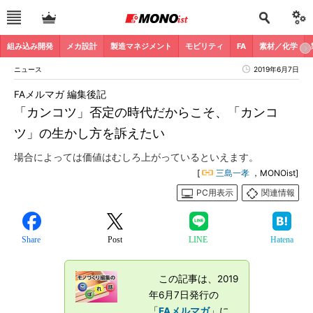
組み込み開発
メカ設計
製造マネジメント
モビリティ
FA
素材／化学
ニュース
2019年6月7日
FAメルマガ 編集後記
「カンコツ」否定の時代だからこそ、「カンコ
ツ」の生かし方を訴えたい
場合によっては価値はむしろ上がっているといえます。
[
三島一孝
，MONOist]
PC用表示
関連情報
Share
Post
LINE
Hatena
この記事は、2019
年6月7日発行の
「
FAメルマガ
」に