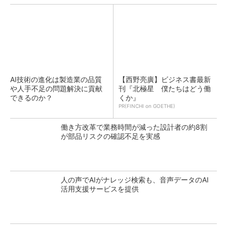
AI技術の進化は製造業の品質
【西野亮廣】ビジネス書最新
や人手不足の問題解決に貢献
刊『北極星 僕たちはどう働
できるのか？
くか』
PR(FINCHI on GOETHE)
働き方改革で業務時間が減った設計者の約8割
が部品リスクの確認不足を実感
人の声でAIがナレッジ検索も、音声データのAI
活用支援サービスを提供