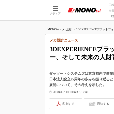
工
産
メディア
脱
つながる技術
AI×技術
MONOist
>
メカ設計
>
3DEXPERIENCEプラットフ
つながる工場
AI×設備
つながるサービ
Physical
メカ設計ニュース
3DEXPERIENCE
ー、そして未来の人財
ダッソー・システムズは東京都内で事業
日本法人設立25周年の歩みを振り返ると
展開について、その考えを示した。
2019年06月06日 08時30分 公開
印刷する
通知する