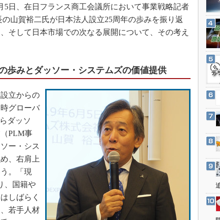
3Dプリンタ
6月5日、在日フランス商工会議所において事業戦略記者
産業オープンネット展
デジタルツインとCAE
長の山賀裕二氏が日本法人設立25周年の歩みを振り返
イト、そして日本市場での次なる展開について、その考え
S＆OP
インダストリー4.0
イノベーション
での歩みとダッソー・システムズの価値提供
製造業ビッグデータ
人設立からの
メイドインジャパン
当時グローバ
植物工場
からダッソ
知財マネジメント
（PLM事
海外生産
ッソー・シス
グローバル設計・開発
強め、右肩上
制御セキュリティ
いう。「現
り、国籍や
新型コロナへの対応
らはしばらく
し、若手人材