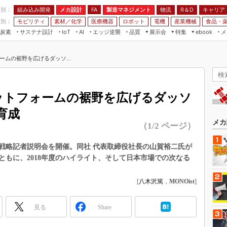
程別：
組み込み開発
メカ設計
製造マネジメント
物流
R＆D
キャリア
FA
業別：
モビリティ
素材／化学
医療機器
ロボット
電機
産業機械
食品・
炭素
サステナ設計
エッジ逆襲
品質
展示会
特集
メ
IoT
AI
ebook
伝承
組み込み開発
CEATEC
読者調査まとめ
編集後記
ォームの裾野を広げるダッソ...
JIMTOF
保全
メカ設計
つながるクルマ
組込み/エッジ コンピューティング
ス
 AI
製造マネジメント
5G
展＆IoT/5Gソリューション展
VR／AR
FA
プラットフォームの裾野を広げるダッソ
IIFES
モビリティ
フィールドサービス
育成
国際ロボット展
素材／化学
FPGA
メカ
（1/2 ページ）
ジャパンモビリティショー
組み込み画像技術
TECHNO-FRONTIER
戦略記者説明会を開催。同社 代表取締役社長の山賀裕二氏が
組み込みモデリング
ともに、2018年度のハイライト、そして日本市場での次なる
人テク展
Windows Embedded
スマート工場EXPO
[
八木沢篤
，
MONOist
]
車載ソフト開発
EdgeTech+
ISO26262
日本ものづくりワールド
見る
Share
無償設計ツール
AUTOMOTIVE WORLD