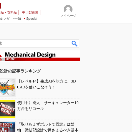
薬品・衣料品
中小製造業
マイページ
ルマガ
告知
Special
設計の記事ランキング
【レベル14】生成AIを味方に、3D
CADを使いこなそう！
使用中に発火、サーキュレーター10
万台をリコール
「取りあえずボルトで固定」は禁
物 締結部設計で押さえるべき基本