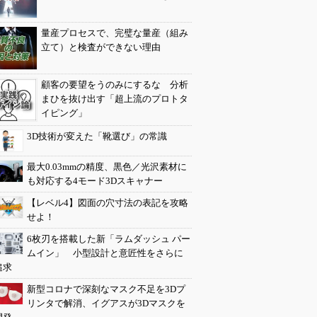
量産プロセスで、完璧な量産（組み
立て）と検査ができない理由
顧客の要望をうのみにするな 分析
まひを抜け出す「超上流のプロトタ
イピング」
3D技術が変えた「靴選び」の常識
最大0.03mmの精度、黒色／光沢素材に
も対応する4モード3Dスキャナー
【レベル4】図面の穴寸法の表記を攻略
せよ！
6枚刃を搭載した新「ラムダッシュ パー
ムイン」 小型設計と意匠性をさらに
追求
新型コロナで深刻なマスク不足を3Dプ
リンタで解消、イグアスが3Dマスクを