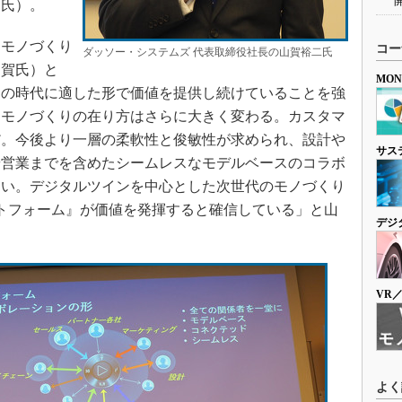
賀氏）。
モノづくり
コー
ダッソー・システムズ 代表取締役社長の山賀裕二氏
山賀氏）と
MO
その時代に適した形で価値を提供し続けていることを強
、モノづくりの在り方はさらに大きく変わる。カスタマ
だ。今後より一層の柔軟性と俊敏性が求められ、設計や
サス
や営業までを含めたシームレスなモデルベースのコラボ
ない。デジタルツインを中心とした次世代のモノづくり
プラットフォーム』が価値を発揮すると確信している」と山
デジ
VR
よく