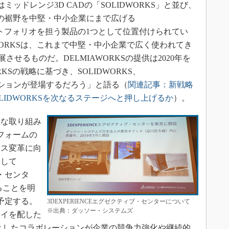
はミッドレンジ3D CADの「SOLIDWORKS」と並び、
ームの裾野を中堅・中小企業にまで広げる
S」ポートフォリオを担う製品の1つとして位置付けられてい
E.WORKSは、これまで中堅・中小企業で広く使われてき
展させるものだ。DELMIAWORKSの提供は2020年を
ORKSの戦略に基づき、SOLIDWORKS、
ケーションが登場するだろう」と語る（
関連記事：新戦略
はSOLIDWORKSを次なるステージへと押し上げるか
）。
な取り組み
トフォームの
ネス変革に向
として
ブ・センタ
ることを明
を予定する。
3DEXPERIENCEエグゼクティブ・センターについて
※出典：ダッソー・システムズ
レイを配した
としたコラボレーションが企業の競争力強化や継続的