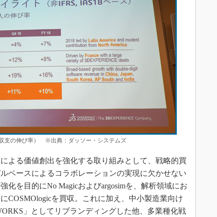
ア収支の伸び率） ※出典：ダッソー・システムズ
による価値創出を強化する取り組みとして、戦略的買
モデルベースによるコラボレーションの実現に欠かせない
目的にNo Magicおよびargosimを、解析領域にお
COSMOlogicを買収。これに加え、中小製造業向け
IAWORKS」としてリブランディングした他、多業種化戦