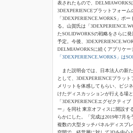
表されたもので、DELMIAWORKS
3DEXPERIENCEプラットフォ
「3DEXPERIENCE.WORK
る。山賀氏は「3DEXPERIENC
たSOLIDWORKSの戦略をさらに発
予定。今後、3DEXPERIENCE.W
DELMIAWORKSに続くアプリ
「3DEXPERIENCE.WORKS」
また説明会では、日本法人の新た
として、3DEXPERIENCEプラッ
メリットを体感してもらい、ビジ
けたディスカッションが行える場
「3DEXPERIENCEエグゼクティ
ー」を同社 東京オフィスに開設す
らかにした。「完成は2019年7月
複数の大型タッチパネルディスプ
空間で、経営層に対して3Dを中心