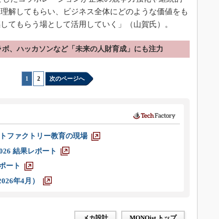
を理解してもらい、ビジネス全体にどのような価値をも
感してもらう場として活用していく」（山賀氏）。
ラボ、ハッカソンなど「未来の人財育成」にも注力
1
|
2
次のページへ
トファクトリー教育の現場
026 結果レポート
レポート
026年4月）
メカ設計
MONOist トップ