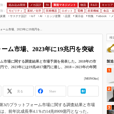
程別：
組み込み開発
メカ設計
製造マネジメント
物流
R＆D
キャリア
FA
業別：
モビリティ
素材／化学
医療機器
ロボット
電機
産業機械
食品・
炭素
サステナ設計
エッジ逆襲
品質
展示会
特集
メ
IoT
AI
ebook
伝承
組み込み開発
CEATEC
読者調査まとめ
編集後記
ーム市場、2023年に19兆円を...
JIMTOF
保全
メカ設計
つながるクルマ
組込み/エッジ コンピューティング
ス
 AI
製造マネジメント
5G
展＆IoT/5Gソリューション展
VR／AR
FA
ーム市場、2023年に19兆円を突破
IIFES
モビリティ
フィールドサービス
国際ロボット展
素材／化学
FPGA
フォーム市場に関する調査結果と市場予測を発表した。2018年の市
製造
ジャパンモビリティショー
円で、2023年には19兆4817億円に達し、2018～2023年の年間
組み込み画像技術
TECHNO-FRONTIER
組み込みモデリング
[
MONOist
]
人テク展
Windows Embedded
スマート工場EXPO
見る
Share
車載ソフト開発
EdgeTech+
ISO26262
日本ものづくりワールド
日、国内第3のプラットフォーム市場に関する調査結果と市場
無償設計ツール
は、前年比成長率4.1％の14兆8909億円となった。
AUTOMOTIVE WORLD