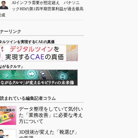
AIインフラ需要が想定超え パナソニ
ックHDの第1四半期営業利益が過去最高
達成
ナーリンク
タルツインを実現するCAEの真価
ながるクルマ」
読まれている編集記者コラム
データ整理をしていて気付い
た「業務改善」に必要な考え
方について
3D技術が変えた「靴選び」