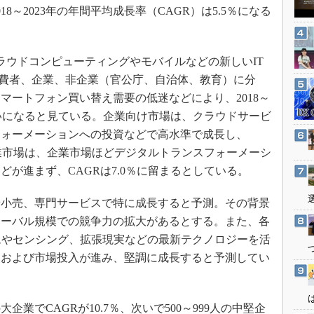
3Dプリンタ
2018～2023年の年間平均成長率（CAGR）は5.5％になる
産業オープンネット展
デジタルツインとCAE
S＆OP
ウドコンピューティングやモバイルなどの新しいIT
インダストリー4.0
消費者、企業、非企業（官公庁、自治体、教育）に分
イノベーション
マートフォン買い替え需要の低迷などにより、2018～
製造業ビッグデータ
ぼ横ばいになると見ている。企業向け市場は、クラウドサービ
フォーメーションへの投資などで高水準で成長し、
メイドインジャパン
企業市場は、企業市場ほどデジタルトランスフォーメーシ
植物工場
が進まず、CAGRは7.0％に留まるとしている。
知財マネジメント
海外生産
小売、専門サービスで特に成長すると予測。その背景
ローバル規模での競争力の拡大があるとする。また、各
グローバル設計・開発
ムやセンシング、拡張現実などの最新テクノロジーを活
制御セキュリティ
加および市場投入が進み、堅調に成長すると予測してい
新型コロナへの対応
企業でCAGRが10.7％、次いで500～999人の中堅企