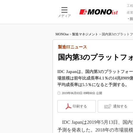
工
産
メディア
脱
つながる技術
AI×技術
MONOist
>
製造マネジメント
>
国内第3のプラットフォ
つながる工場
AI×設備
つながるサービ
Physical
製造ITニュース
国内第3のプラットフォ
IDC Japanは、国内第3のプラット
場規模は前年比成長率4.1％の14兆8909億
平均成長率は5.5％になると予測する。
2019年06月03日 09時00分 公開
印刷する
通知する
IDC Japanは2019年5月13
予測を発表した。2018年の市場規模