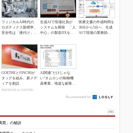
フィジカルAI時代の
生成AIで現場社員が
医療文書の作成時間を
ロボティクス新標準、
システムを開発 「人
30分から5分へ、生成
安全性は「後付け」で
中心」の製造DXを自
AIで現場の業務効率
なく「設計の核心」
走させた3社の方法
化
GOETHEとFINCHIが
AI関連“だけじゃな
タッグを組み、新メデ
い”オムロンの制御機
ィアを創設
器事業、地道な顧客基
盤強化が結実
PR(FINCHI on GOETHE)
Recommended by
PR
購買」の秘訣