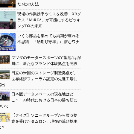
た3社の方法
現場の作業効率やミスを改善 XRグ
ラス「MiRZA」が可能にするピッキ
ングDXの未来
いくら部品を集めても納期が遅れる
不思議、「納期順守率」に潜むワナ
マツダのモータースポーツの“聖地”は深
川に、新たなブランド体験拠点を開設
日立の米国のストレージ製造拠点が、
世界経済フォーラム認定の先進工場に
選出
日本版データスペースの現在地はど
こ？ AI時代における日本の勝ち筋に
ついて
【クイズ】ソニーグループから買収提
案を受けたタムロン、現在の筆頭株主
は？