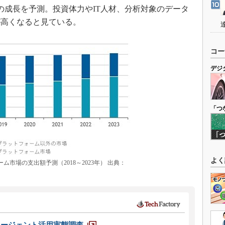
8.5％の成長を予測。投資体力やIT人材、分析対象のデータ
が高くなると見ている。
コー
デジ
「つ
よく
ム市場の支出額予測（2018～2023年） 出典：