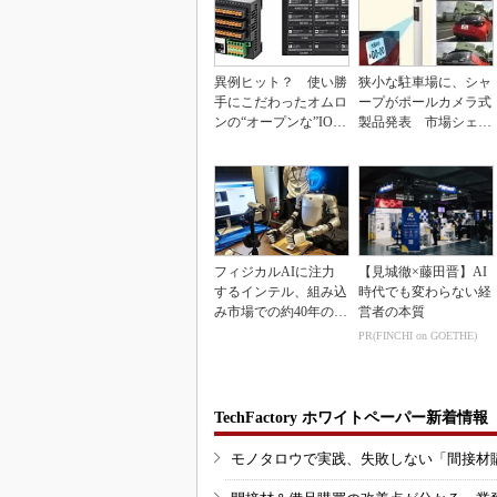
異例ヒット？ 使い勝
狭小な駐車場に、シャ
手にこだわったオムロ
ープがポールカメラ式
ンの“オープンな”IO-L
製品発表 市場シェア
inkマスター
10％目指す
フィジカルAIに注力
【見城徹×藤田晋】AI
するインテル、組み込
時代でも変わらない経
み市場での約40年の実
営者の本質
績を生かせるか
PR(FINCHI on GOETHE)
TechFactory ホワイトペーパー新着情報
モノタロウで実践、失敗しない「間接材