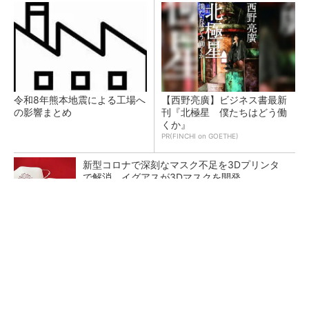
令和8年熊本地震による工場へ
【西野亮廣】ビジネス書最新
の影響まとめ
刊『北極星 僕たちはどう働
くか』
PR(FINCHI on GOETHE)
新型コロナで深刻なマスク不足を3Dプリンタ
で解消、イグアスが3Dマスクを開発
【レベル14】生成AIを味方に、3D CADを使い
こなそう！
狭小な駐車場に、シャープがポールカメラ式製