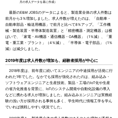
月の求人データを基に作成）
最新のE&M JOBSのデータによると、製造業全体の求人件数は
前月から3％増加しました。求人件数が増えたのは、「自動車・
自動車部品・輸送用機器」で前月と比べて8％アップ。「工作機
械・製造装置・半導体製造装置」と「精密機器・測定機器」は横
ばいで、「家電・AV機器・通信機器・OA機器」（1％減）、「重
電・重工業・プラント」（4％減）、「半導体・電子部品」（1％
減）は減少しました。
2019年度は求人件数が増加も、経験者採用が中心に
2018年度は、前年度に続いてエンジニアの中途採用が活発に行
われた1年でした。なかでも採用が強化されたのは、組み込み・
ソフトウェアエンジニアと生産技術。製品・工場のIoT化や生産
の省力化推進を背景に、IoTのシステム開発や自動化設備の導入
などに携わる求人が増加しました。組み込みエンジニアは実務経
験の浅い方が採用される事例も多く、学生時代に情報工学を学ん
でいれば挑戦しやすい状況でした。