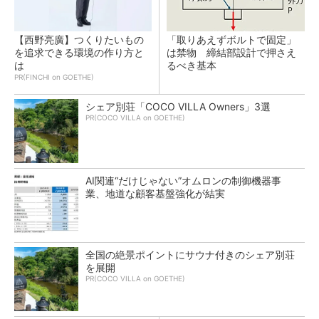
【西野亮廣】つくりたいもの
「取りあえずボルトで固定」
を追求できる環境の作り方と
は禁物 締結部設計で押さえ
は
るべき基本
PR(FINCHI on GOETHE)
シェア別荘「COCO VILLA Owners」3選
PR(COCO VILLA on GOETHE)
AI関連“だけじゃない”オムロンの制御機器事
業、地道な顧客基盤強化が結実
全国の絶景ポイントにサウナ付きのシェア別荘
を展開
PR(COCO VILLA on GOETHE)