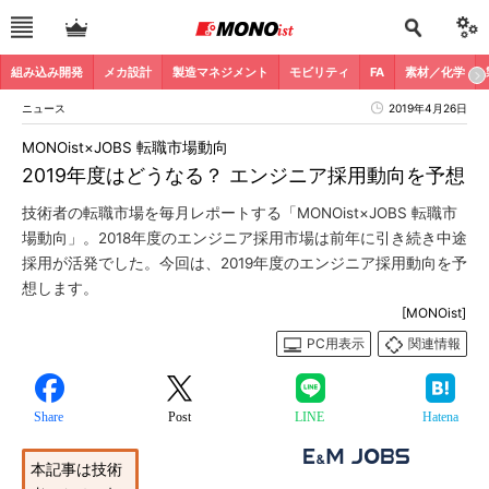
組み込み開発
メカ設計
製造マネジメント
モビリティ
FA
素材／化学
ニュース
2019年4月26日
MONOist×JOBS 転職市場動向
2019年度はどうなる？ エンジニア採用動向を予想
技術者の転職市場を毎月レポートする「MONOist×JOBS 転職市
場動向」。2018年度のエンジニア採用市場は前年に引き続き中途
採用が活発でした。今回は、2019年度のエンジニア採用動向を予
想します。
[MONOist]
PC用表示
関連情報
Share
Post
LINE
Hatena
本記事は技術