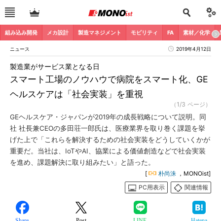
組み込み開発
メカ設計
製造マネジメント
モビリティ
FA
素材／化学
ニュース
2019年4月12日
製造業がサービス業となる日
スマート工場のノウハウで病院をスマート化、GE
ヘルスケアは「社会実装」を重視
（1/3 ページ）
GEヘルスケア・ジャパンが2019年の成長戦略について説明。同
社 社長兼CEOの多田荘一郎氏は、医療業界を取り巻く課題を挙
げた上で「これらを解決するための社会実装をどうしていくかが
重要だ。当社は、IoTやAI、協業による価値創造などで社会実装
を進め、課題解決に取り組みたい」と語った。
[
朴尚洙
，MONOist]
PC用表示
関連情報
Share
Post
LINE
Hatena