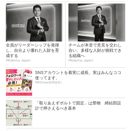
全員がリーダーシップを発揮
チームが本音で意見を交わし
し、自分より優れた人財を育
合い、多様な人財が挑戦でき
成する
る組織へ
PR(dentsu Japan)
PR(dentsu Japan)
SNSアカウントを着実に成長。実はみんなココ
使ってます。
PR(Dreaw合同会社)
「取りあえずボルトで固定」は禁物 締結部設
計で押さえるべき基本