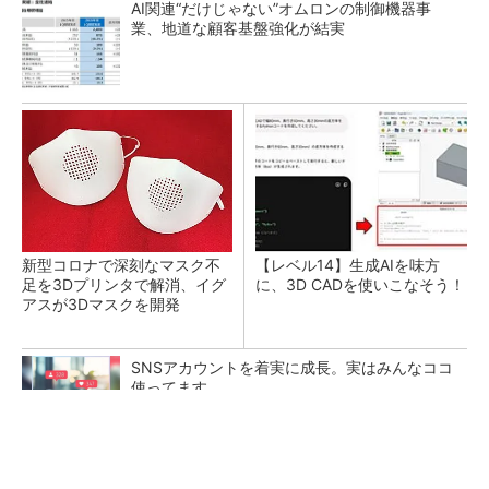
AI関連“だけじゃない”オムロンの制御機器事
業、地道な顧客基盤強化が結実
新型コロナで深刻なマスク不
【レベル14】生成AIを味方
足を3Dプリンタで解消、イグ
に、3D CADを使いこなそう！
アスが3Dマスクを開発
SNSアカウントを着実に成長。実はみんなココ
使ってます。
PR(Dreaw合同会社)
令和8年熊本地震による工場への影響まとめ