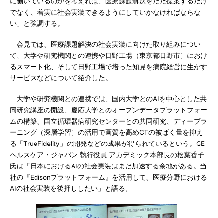
に働いているのかを考えれば、医療課題解決をただ提案するだけ
でなく、着実に社会実装できるようにしていかなければならな
い」と強調する。
会見では、医療課題解決の社会実装に向けた取り組みについ
て、大学や研究機関との連携や日野工場（東京都日野市）におけ
るスマート化、そして日野工場で培った知見を病院経営に生かす
サービスなどについて紹介した。
大学や研究機関との連携では、国内大学とのAIを中心とした共
同研究講座の開設、慶応大学とのオープンデータプラットフォー
ムの構築、国立循環器病研究センターとの共同研究、ディープラ
ーニング（深層学習）の活用で画質を高めCTの被ばく量を抑え
る「TrueFidelity」の開発などの成果が得られているという。GE
ヘルスケア・ジャパン 執行役員 アカデミック本部長の松葉香子
氏は「日本におけるAIの社会実装はまだ加速する余地がある。当
社の『Edisonプラットフォーム』を活用して、医療分野における
AIの社会実装を後押ししたい」と語る。