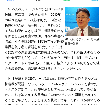
GEヘルスケア・ジャパンは2019年4月
10日、東京都内で会見を開き、2019年
の成長戦略について説明した。同社 社
長兼CEOの多田荘一郎氏は、高齢化によ
る人口動態の大きな移行、循環器疾患を
原因とした要介護の増加、併存の疾患の
GEヘルスケア・ジャパンの多
増加、社会保障関連の制度改革など医療
田荘一郎氏
業界を取り巻く課題を挙げた上で「これ
らに対する課題認識は業界共通のものだが、それを解決するため
の社会実装をどうしていくかが重要だ。当社は、IoT（モノのイ
ンターネット）やAI（人工知能）、協業による価値創造などで社
会実装を進め、課題解決に取り組みたい」と語った。
同社が属するGEグループは現在、巨額の赤字を抱えるなど経
営危機が問題になっている。GEヘルスケア・ジャパンを含めた
ヘルスケア部門も、売却対象として何度も報道されている状況
だ。これを踏まえて多田氏は「GEがいろいろと問題を抱えてい
ることは確かだ。しかしそんな状況下でも、われわれが何のため