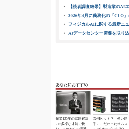
【読者調査結果】製造業のAI
2026年4月に義務化の「CL
フィジカルAIに関する最新ニュー
AIデータセンター需要を取り
あなたにおすすめ
創業125年の課題解決
異例ヒット？ 使い勝
力×多様な才能で挑
手にこだわったオムロ
む、これからの電通
ンの“オープンな”IO-L