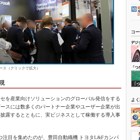
コー
デジ
「つ
ブース（クリックで拡大）
現
セを産業向けソリューションのグローバル発信をする
よく
ブースには数多くのパートナー企業やユーザー企業が出
を披露するとともに、実ビジネスとして稼働する導入事
つ注目を集めたのが、豊田自動織機 トヨタL&Fカンパ