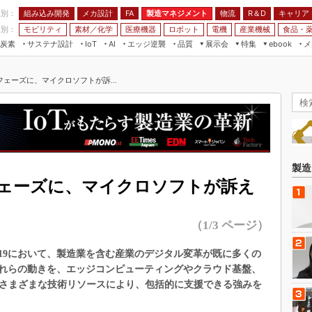
程別：
組み込み開発
メカ設計
製造マネジメント
物流
R＆D
キャリア
FA
業別：
モビリティ
素材／化学
医療機器
ロボット
電機
産業機械
食品・
炭素
サステナ設計
エッジ逆襲
品質
展示会
特集
メ
IoT
AI
ebook
伝承
組み込み開発
CEATEC
読者調査まとめ
編集後記
ェーズに、マイクロソフトが訴...
JIMTOF
保全
メカ設計
つながるクルマ
組込み/エッジ コンピューティング
ス
 AI
製造マネジメント
5G
展＆IoT/5Gソリューション展
VR／AR
FA
IIFES
モビリティ
フィールドサービス
国際ロボット展
素材／化学
FPGA
製造
ジャパンモビリティショー
ェーズに、マイクロソフトが訴え
組み込み画像技術
TECHNO-FRONTIER
組み込みモデリング
人テク展
（1/3 ページ）
Windows Embedded
スマート工場EXPO
車載ソフト開発
19において、製造業を含む産業のデジタル変革が既に多くの
EdgeTech+
れらの動きを、エッジコンピューティングやクラウド基盤、
ISO26262
日本ものづくりワールド
るさまざまな技術リソースにより、包括的に支援できる強みを
無償設計ツール
AUTOMOTIVE WORLD