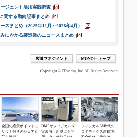
エージェント活用実態調査
O」に関する動向記事まとめ
スまとめ（2025年11月～2026年4月）
込みにかかる製造業のニュースまとめ
製造マネジメント
MONOist トップ
Copyright © ITmedia, Inc. All Rights Reserved.
全国の絶景ポイントに
DMPがフィジカルAI
フィジカルAI時代の
サウナ付きのシェア別
実装向け新拠点を開
ロボティクス新標準、
荘を展開
所、次世代SoCやAM
安全性は「後付け」で