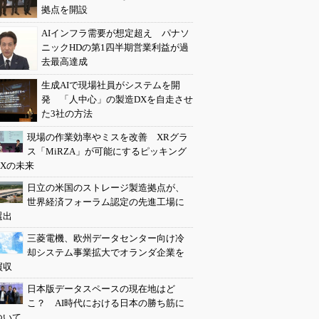
拠点を開設
AIインフラ需要が想定超え パナソ
ニックHDの第1四半期営業利益が過
去最高達成
生成AIで現場社員がシステムを開
発 「人中心」の製造DXを自走させ
た3社の方法
現場の作業効率やミスを改善 XRグラ
ス「MiRZA」が可能にするピッキング
DXの未来
日立の米国のストレージ製造拠点が、
世界経済フォーラム認定の先進工場に
選出
三菱電機、欧州データセンター向け冷
却システム事業拡大でオランダ企業を
買収
日本版データスペースの現在地はど
こ？ AI時代における日本の勝ち筋に
ついて