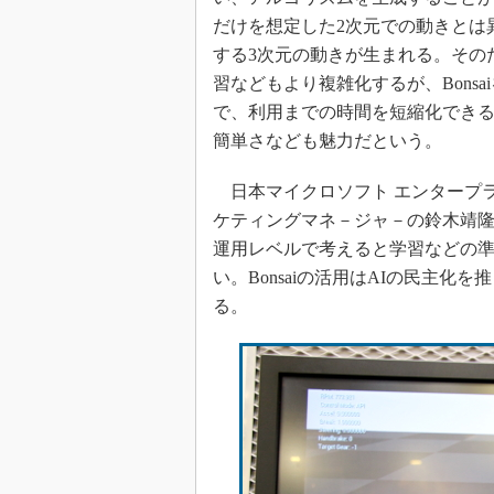
だけを想定した2次元での動きとは
する3次元の動きが生まれる。その
習などもより複雑化するが、Bons
で、利用までの時間を短縮化できる
簡単さなども魅力だという。
日本マイクロソフト エンタープラ
ケティングマネ－ジャ－の鈴木靖
運用レベルで考えると学習などの
い。Bonsaiの活用はAIの民主
る。