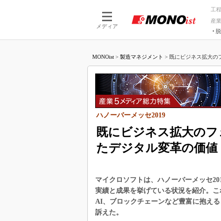
工
産
メディア
脱
つながる技術
AI×技術
MONOist
>
製造マネジメント
>
既にビジネス拡大のフ
つながる工場
AI×設備
つながるサービ
Physical
ハノーバーメッセ2019
既にビジネス拡大のフ
たデジタル変革の価値
マイクロソフトは、ハノーバーメッセ20
実績と成果を挙げている状況を紹介。こ
AI、ブロックチェーンなど豊富に抱え
訴えた。