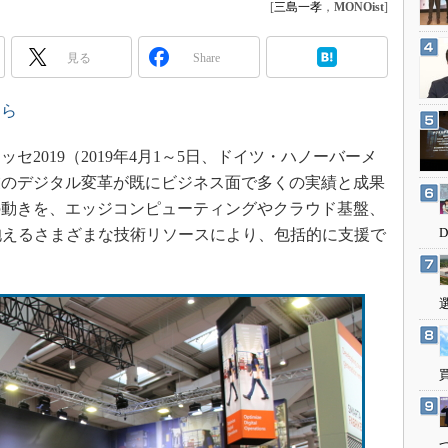
3Dプリンタ
[
三島一孝
，
MONOist
]
産業オープンネット展
デジタルツインとCAE
見る
Share
S＆OP
インダストリー4.0
ちら
イノベーション
2019（2019年4月1～5日、ドイツ・ハノーバーメ
製造業ビッグデータ
業のデジタル変革が既にビジネス面で多くの実績と成果
メイドインジャパン
の動きを、エッジコンピューティングやクラウド基盤、
植物工場
抱えるさまざまな技術リソースにより、包括的に支援で
知財マネジメント
海外生産
グローバル設計・開発
制御セキュリティ
新型コロナへの対応