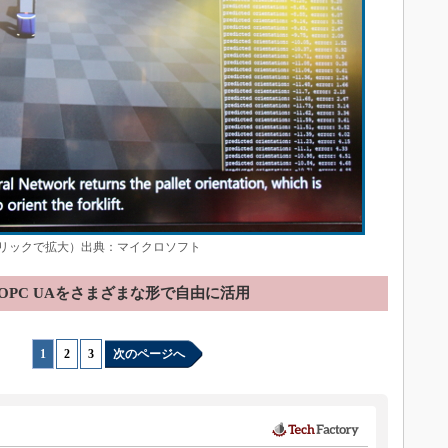
リックで拡大）出典：マイクロソフト
OPC UAをさまざまな形で自由に活用
1
|
2
|
3
次のページへ