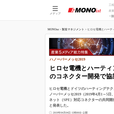
工
産
メディア
脱
つながる技術
AI×技術
MONOist
>
製造マネジメント
>
ヒロセ電機とハーティ
つながる工場
AI×設備
つながるサービ
Physical
ハノーバーメッセ2019
ヒロセ電機とハーティ
のコネクター開発で協
ヒロセ電機とドイツのハーティングテクノ
ノーバーメッセ2019（2019年4月1
ネット（SPE）対応コネクターの共同
と発表した。
2019年04月04日 15時00分 公開