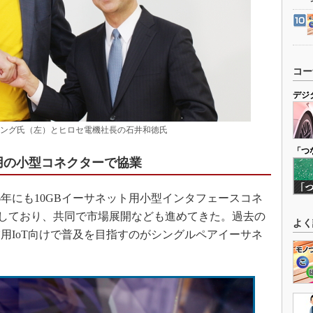
コー
デジ
ィング氏（左）とヒロセ電機社長の石井和徳氏
「つ
ト用の小型コネクターで協業
6年にも10GBイーサネット用小型インタフェースコネ
協業を発表しており、共同で市場展開なども進めてきた。過去の
よく
用IoT向けで普及を目指すのがシングルペアイーサネ