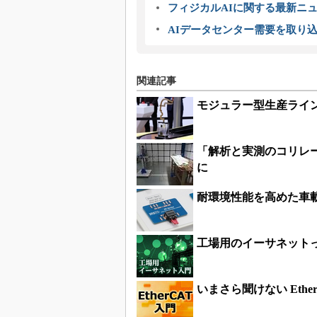
フィジカルAIに関する最新ニュー
AIデータセンター需要を取り
関連記事
モジュラー型生産ライン
「解析と実測のコリレ
に
耐環境性能を高めた車
工場用のイーサネット
いまさら聞けない Ethe