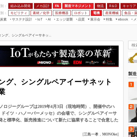
程別：
組み込み開発
メカ設計
製造マネジメント
物流
R＆D
キャリア
FA
業別：
モビリティ
素材／化学
医療機器
ロボット
電機
産業機械
食品・
炭素
サステナ設計
エッジ逆襲
品質
展示会
特集
メ
IoT
AI
ebook
伝承
組み込み開発
CEATEC
読者調査まとめ
編集後記
ング、シングルペアイーサネッ...
JIMTOF
保全
メカ設計
つながるクルマ
組込み/エッジ コンピューティング
ス
 AI
製造マネジメント
5G
展＆IoT/5Gソリューション展
VR／AR
FA
IIFES
モビリティ
フィールドサービス
国際ロボット展
素材／化学
FPGA
製造
ジャパンモビリティショー
ング、シングルペアイーサネット
組み込み画像技術
TECHNO-FRONTIER
業
組み込みモデリング
人テク展
Windows Embedded
スマート工場EXPO
ロジーグループは2019年4月3日（現地時間）、開催中のハ
車載ソフト開発
～5日、ドイツ・ハノーバーメッセ）の会場で、シングルペアイーサ
EdgeTech+
開発と標準化、販売推進について新たに協業することで合意した
ISO26262
日本ものづくりワールド
無償設計ツール
AUTOMOTIVE WORLD
[
三島一孝
，
MONOist
]