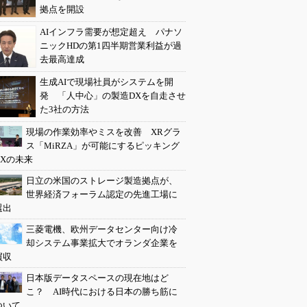
拠点を開設
AIインフラ需要が想定超え パナソ
ニックHDの第1四半期営業利益が過
去最高達成
生成AIで現場社員がシステムを開
発 「人中心」の製造DXを自走させ
た3社の方法
現場の作業効率やミスを改善 XRグラ
ス「MiRZA」が可能にするピッキング
DXの未来
日立の米国のストレージ製造拠点が、
世界経済フォーラム認定の先進工場に
選出
三菱電機、欧州データセンター向け冷
却システム事業拡大でオランダ企業を
買収
日本版データスペースの現在地はど
こ？ AI時代における日本の勝ち筋に
ついて