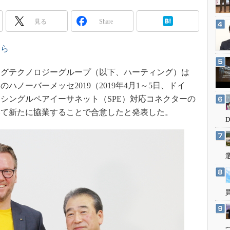
3Dプリンタ
産業オープンネット展
デジタルツインとCAE
見る
Share
S＆OP
ちら
インダストリー4.0
イノベーション
グテクノロジーグループ（以下、ハーティング）は
製造業ビッグデータ
のハノーバーメッセ2019（2019年4月1～5日、ドイ
シングルペアイーサネット（SPE）対応コネクターの
メイドインジャパン
いて新たに協業することで合意したと発表した。
植物工場
知財マネジメント
海外生産
グローバル設計・開発
制御セキュリティ
新型コロナへの対応