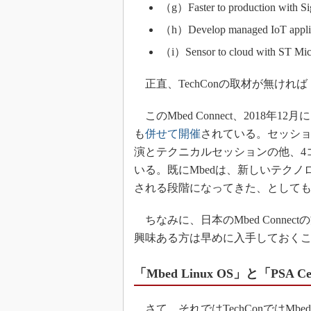
（g）Faster to production with Si
（h）Develop managed IoT applic
（i）Sensor to cloud with ST Micro
正直、TechConの取材が無けれ
このMbed Connect、2018年12月に日
も
併せて開催
されている。セッシ
演とテクニカルセッションの他、4
いる。既にMbedは、新しいテク
される段階になってきた、として
ちなみに、日本のMbed Conn
興味ある方は早めに入手しておく
「Mbed Linux OS」と「PSA Cer
さて、それではTechConではM