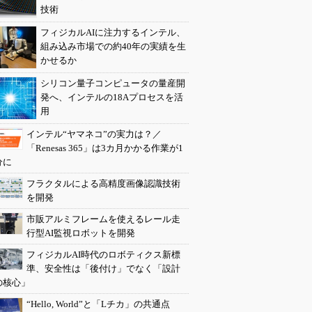
技術
フィジカルAIに注力するインテル、
組み込み市場での約40年の実績を生
かせるか
シリコン量子コンピュータの量産開
発へ、インテルの18Aプロセスを活
用
インテル“ヤマネコ”の実力は？／
「Renesas 365」は3カ月かかる作業が1
分に
フラクタルによる高精度画像認識技術
を開発
市販アルミフレームを使えるレール走
行型AI監視ロボットを開発
フィジカルAI時代のロボティクス新標
準、安全性は「後付け」でなく「設計
の核心」
“Hello, World”と「Lチカ」の共通点