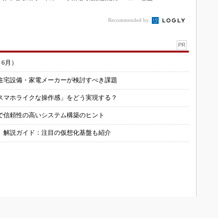
績を生かせるか
能集約
a」が始動
Recommended by
PR
～6月）
住宅設備・家電メーカーが検討すべき課題
スマホライクな操作感」をどう実現する？
で信頼性の高いシステム構築のヒント
」解説ガイド：注目の仮想化基盤も紹介