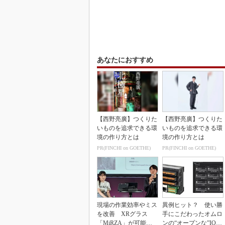
あなたにおすすめ
【西野亮廣】つくりた
【西野亮廣】つくりた
いものを追求できる環
いものを追求できる環
境の作り方とは
境の作り方とは
PR(FINCHI on GOETHE)
PR(FINCHI on GOETHE)
現場の作業効率やミス
異例ヒット？ 使い勝
を改善 XRグラス
手にこだわったオムロ
「MiRZA」が可能に
ンの“オープンな”IO-L