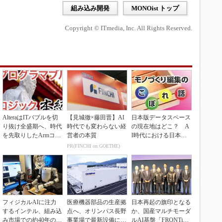
組み込み開発
MONOist トップ
Copyright © ITmedia, Inc. All Rights Reserved.
AlteraはITバブルを切
【見城徹×藤田晋】AI
日本版データスペース
り抜け全盛期へ、時代
時代でも変わらない経
の現在地はどこ？ A
を先取りしたArmコア
営者の本質
I時代における日本の
＋FPGA...
勝ち筋について
PR(FINCHI on GOETHE)
フィジカルAIに注力
医療機器部品の生産拠
日本再起の旗印となる
するインテル、組み込
点へ、オリンパス長野
か、国産マルチモーダ
み市場での約40年の実
事業場で最新設備に機
ルAI基盤「FRONTi