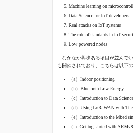
Machine learning on microcontroll
Data Science for IoT developers
Real attacks on IoT systems
The role of standards in IoT securi
Low powered nodes
なかなか興味ある項目が並んでいる
も開催されており、こちらは以下
（a）Indoor positioning
（b）Bluetooth Low Energy
（c）Introduction to Data Scienc
（d）Using LoRaWAN with The 
（e）Introduction to the Mbed sim
（f）Getting started with ARMv8