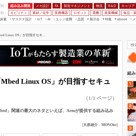
程別：
組み込み開発
メカ設計
製造マネジメント
物流
R＆D
キャリア
FA
業別：
モビリティ
素材／化学
医療機器
ロボット
電機
産業機械
食品・
炭素
サステナ設計
エッジ逆襲
品質
展示会
特集
メ
IoT
AI
ebook
伝承
組み込み開発
CEATEC
読者調査まとめ
編集後記
d Linux OS」が目指すセキ...
JIMTOF
保全
メカ設計
つながるクルマ
組込み/エッジ コンピューティング
ス
 AI
製造マネジメント
5G
展＆IoT/5Gソリューション展
VR／AR
FA
IIFES
モビリティ
フィールドサービス
国際ロボット展
素材／化学
FPGA
組み
ジャパンモビリティショー
Mbed Linux OS」が目指すセキュ
組み込み画像技術
TECHNO-FRONTIER
組み込みモデリング
人テク展
（1/3 ページ）
Windows Embedded
スマート工場EXPO
車載ソフト開発
れた「Mbed」関連の最大のネタといえば、Armが提供する組み込み
EdgeTech+
ISO26262
日本ものづくりワールド
[
大原雄介
，
MONOist
]
無償設計ツール
AUTOMOTIVE WORLD