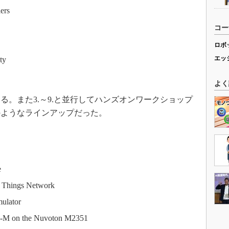
ers
コー
ロボ
エッ
ty
よく
。また3.～9.と並行してハンズオンワークショップ
のようなラインアップだった。
e
Things Network
ulator
-M on the Nuvoton M2351