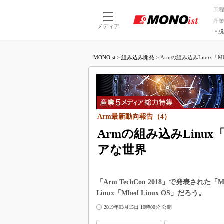
工
産
メディア
脱
つながる技術
AI×技術
MONOist
>
組み込み開発
>
Armの組み込みLinux「Mbe
つながる工場
AI×設備
つながるサービ
Physical
Arm最新動向報告（4）
Armの組み込みLinux「
アな世界
「Arm TechCon 2018」で発表さ
Linux「Mbed Linux OS」だろう。
2019年03月15日 10時00分 公開