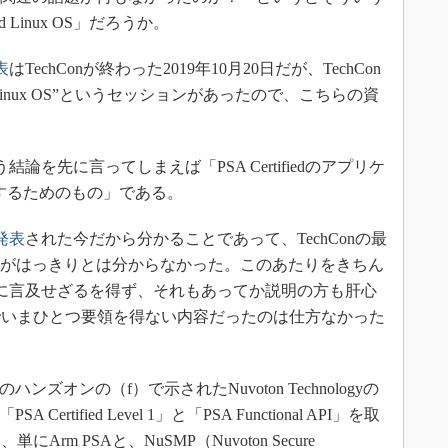
Linux OS」だろうか。
表
はTechConが終わった2019年10月20日だが、TechCon
m Mbed Linux OS”というセッションがあったので、こちらの資
う結論を先に言ってしまえば「PSA Certifiedのアプリケ
築するためのもの」である。
が発表
された今だから分かることであって、TechConの最
がはっきりとは分からなかった。このあたりをきちん
ifiedに言及せざるを得ず、それもあってか説明の方も肝心
でいまひとつ要領を得ない内容だったのは仕方なかった
ハンズオンの（f）で示されたNuvoton Technologyの
rtified Level 1」と「PSA Functional API」を取
Arm PSAと、NuSMP（Nuvoton Secure