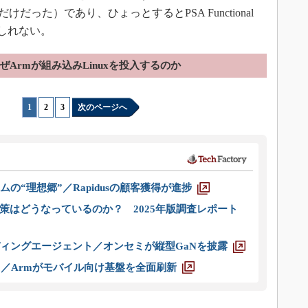
）準拠というだけだった）であり、ひょっとするとPSA Functional
しれない。
ぜArmが組み込みLinuxを投入するのか
1
|
2
|
3
次のページへ
ムの“理想郷”／Rapidusの顧客獲得が進捗
策はどうなっているのか？ 2025年版調査レポート
ディングエージェント／オンセミが縦型GaNを披露
ス／Armがモバイル向け基盤を全面刷新