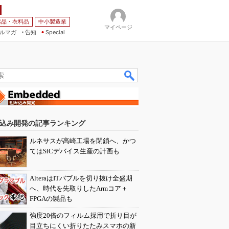
薬品・衣料品
中小製造業
マイページ
ルマガ
告知
Special
込み開発の記事ランキング
ルネサスが高崎工場を閉鎖へ、かつ
てはSiCデバイス生産の計画も
AlteraはITバブルを切り抜け全盛期
へ、時代を先取りしたArmコア＋
FPGAの製品も
強度20倍のフィルム採用で折り目が
目立ちにくい折りたたみスマホの新