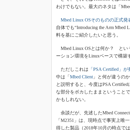
わけでもない。最大のネタは「Mbed 
Mbed Linux OSそのものの正式発
自体でも“Introducing the Ar
料を基にご紹介したいと思う。
Mbed Linux OSとは何か？ とい
ーション環境をLinuxベースで構
ただしこれは
「PSA Certified」
中は「
Mbed Client
」と何が違うのか
と説明すると、今度はPSA Cert
な部分をボカしたままということ
かもしれない。
余談だが、先述したMbed Connectの
「M2351」は、現時点で事実上唯一「PSA Ce
得した製品（2018年10月の時点では、単に