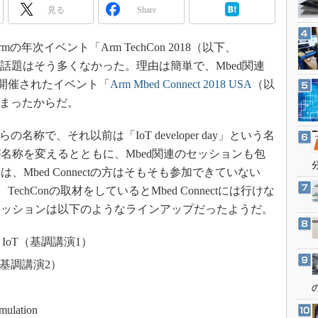
3Dプリンタ
見る
Share
産業オープンネット展
デジタルツインとCAE
の年次イベント「Arm TechCon 2018（以下、
S＆OP
d」の話題はそう多くなかった。理由は簡単で、Mbed関連
インダストリー4.0
て開催されたイベント「
Arm Mbed Connect 2018 USA
（以
イノベーション
てしまったからだ。
製造業ビッグデータ
からの名称で、それ以前は「IoT developer day」という名
メイドインジャパン
名称を変えるとともに、Mbed関連のセッションも包
植物工場
Mbed Connectの方はそもそも参加できていない
知財マネジメント
echConの取材をしているとMbed Connectには行けな
海外生産
セッションは以下のようなラインアップだったようだ。
グローバル設計・開発
ustrial IoT（基調講演1）
制御セキュリティ
WANs（基調講演2）
新型コロナへの対応
imulation