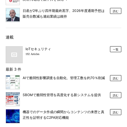
日産が2年ぶり四半期最終黒字、2026年度通期予想は
読む
販売台数減も連結業績は維持
連載
IoTセキュリティ
一覧
192 Articles
最新 3 件
AIで脆弱性影響調査を自動化、管理工数を約70％削減
読む
SBOMで脆弱性管理を高度化する新システムを提供
読む
機器でのデータ作成の瞬間からコンテンツの来歴と真
読む
正性を証明するC2PA対応機能