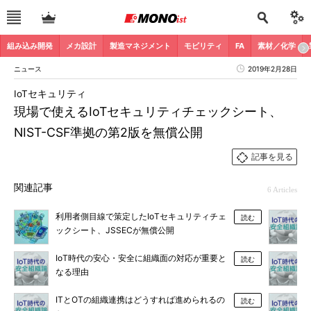
組み込み開発
メカ設計
製造マネジメント
モビリティ
FA
素材／化学
ニュース
2019年2月28日
IoTセキュリティ
現場で使えるIoTセキュリティチェックシート、
NIST-CSF準拠の第2版を無償公開
記事を見る
関連記事
6 Articles
利用者側目線で策定したIoTセキュリティチェ
読む
ックシート、JSSECが無償公開
IoT時代の安心・安全に組織面の対応が重要と
読む
なる理由
ITとOTの組織連携はどうすれば進められるの
読む