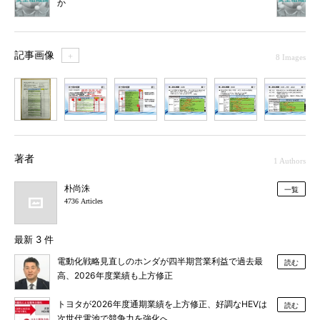
か
記事画像
＋
8 Images
1
2
3
4
5
6
7
著者
1 Authors
朴尚洙
一覧
4736 Articles
最新 3 件
電動化戦略見直しのホンダが四半期営業利益で過去最
読む
高、2026年度業績も上方修正
トヨタが2026年度通期業績を上方修正、好調なHEVは
読む
次世代電池で競争力を強化へ