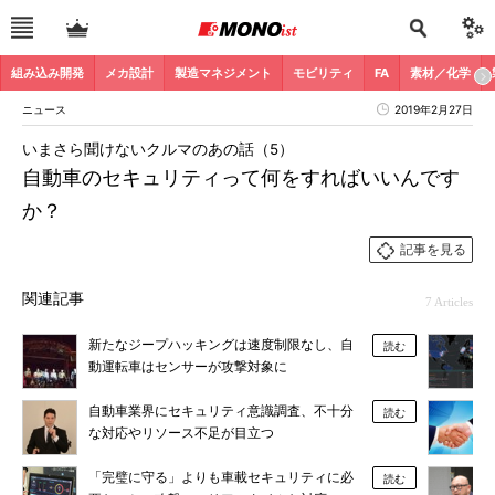
組み込み開発
メカ設計
製造マネジメント
モビリティ
FA
素材／化学
ニュース
2019年2月27日
いまさら聞けないクルマのあの話（5）
自動車のセキュリティって何をすればいいんです
か？
記事を見る
関連記事
7 Articles
新たなジープハッキングは速度制限なし、自
読む
動運転車はセンサーが攻撃対象に
自動車業界にセキュリティ意識調査、不十分
読む
な対応やリソース不足が目立つ
「完璧に守る」よりも車載セキュリティに必
読む