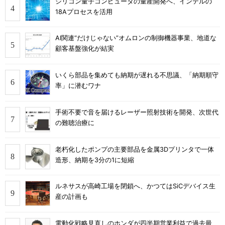
シリコン量子コンピュータの量産開発へ、インテルの
18Aプロセスを活用
AI関連“だけじゃない”オムロンの制御機器事業、地道な
顧客基盤強化が結実
いくら部品を集めても納期が遅れる不思議、「納期順守
率」に潜むワナ
手術不要で音を届けるレーザー照射技術を開発、次世代
の難聴治療に
老朽化したポンプの主要部品を金属3Dプリンタで一体
造形、納期を3分の1に短縮
ルネサスが高崎工場を閉鎖へ、かつてはSiCデバイス生
産の計画も
電動化戦略見直しのホンダが四半期営業利益で過去最