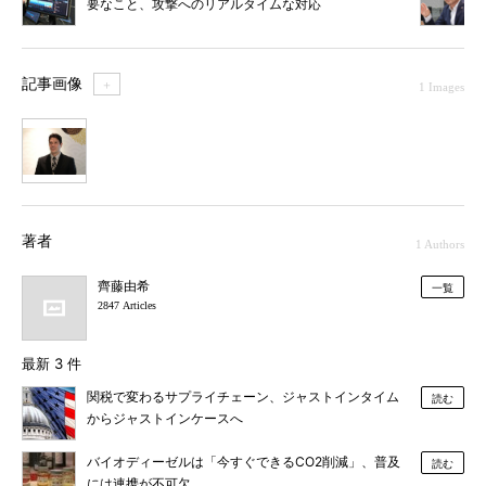
要なこと、攻撃へのリアルタイムな対応
記事画像
＋
1 Images
1
著者
1 Authors
齊藤由希
一覧
2847 Articles
最新 3 件
関税で変わるサプライチェーン、ジャストインタイム
読む
からジャストインケースへ
バイオディーゼルは「今すぐできるCO2削減」、普及
読む
には連携が不可欠