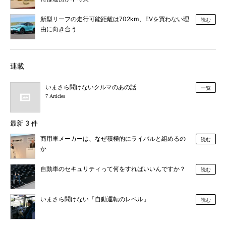
新型リーフの走行可能距離は702km、EVを買わない理
読む
由に向き合う
連載
いまさら聞けないクルマのあの話
一覧
7 Articles
最新 3 件
商用車メーカーは、なぜ積極的にライバルと組めるの
読む
か
自動車のセキュリティって何をすればいいんですか？
読む
いまさら聞けない「自動運転のレベル」
読む