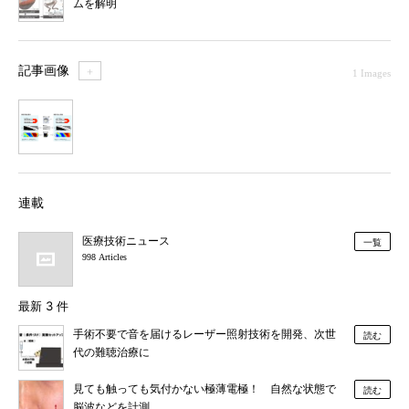
ムを解明
記事画像
＋
1 Images
1
連載
医療技術ニュース
一覧
998 Articles
最新 3 件
手術不要で音を届けるレーザー照射技術を開発、次世
読む
代の難聴治療に
見ても触っても気付かない極薄電極！ 自然な状態で
読む
脳波などを計測