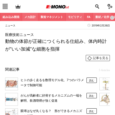
組み込み開発
メカ設計
製造マネジメント
モビリティ
FA
素材／化学
ニュース
2019年2月26日
医療技術ニュース
動物の体節が正確につくられる仕組み、体内時計
が“いい加減”な細胞を指揮
記事を見る
関連記事
5 Articles
ヒトの歩く走るを数理モデル化、7つのパラメ
読む
ータで制御可能
がんが高齢者に好発するメカニズムの一端を
読む
解明、飲酒喫煙が強く促進
眼球はなぜ丸くなる？ 形ができるメカニズ
読む