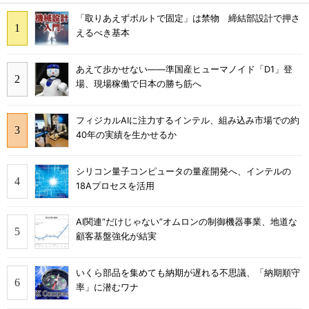
「取りあえずボルトで固定」は禁物 締結部設計で押さ
えるべき基本
あえて歩かせない――準国産ヒューマノイド「D1」登
場、現場稼働で日本の勝ち筋へ
フィジカルAIに注力するインテル、組み込み市場での約
40年の実績を生かせるか
シリコン量子コンピュータの量産開発へ、インテルの
18Aプロセスを活用
AI関連“だけじゃない”オムロンの制御機器事業、地道な
顧客基盤強化が結実
いくら部品を集めても納期が遅れる不思議、「納期順守
率」に潜むワナ