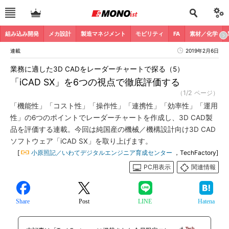
組み込み開発
メカ設計
製造マネジメント
モビリティ
FA
素材／化学
連載
2019年2月6日
業務に適した3D CADをレーダーチャートで探る（5）
「iCAD SX」を6つの視点で徹底評価する
（1/2 ページ）
「機能性」「コスト性」「操作性」「連携性」「効率性」「運用
性」の6つのポイントでレーダーチャートを作成し、3D CAD製
品を評価する連載。今回は純国産の機械／機構設計向け3D CAD
ソフトウェア「iCAD SX」を取り上げます。
[
小原照記／いわてデジタルエンジニア育成センター
，TechFactory]
PC用表示
関連情報
Share
Post
LINE
Hatena