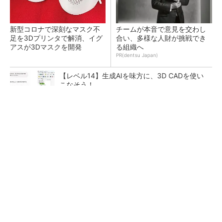
新型コロナで深刻なマスク不
チームが本音で意見を交わし
足を3Dプリンタで解消、イグ
合い、多様な人財が挑戦でき
アスが3Dマスクを開発
る組織へ
PR(dentsu Japan)
【レベル14】生成AIを味方に、3D CADを使い
こなそう！
令和8年熊本地震による工場への影響まとめ
狭小な駐車場に、シャープがポールカメラ式製
品発表 市場シェア10％目指す