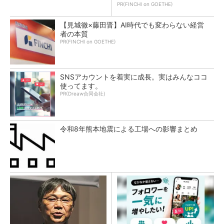
PR(FINCHI on GOETHE)
【見城徹×藤田晋】AI時代でも変わらない経営
者の本質
PR(FINCHI on GOETHE)
SNSアカウントを着実に成長。実はみんなココ
使ってます。
PR(Dreaw合同会社)
令和8年熊本地震による工場への影響まとめ