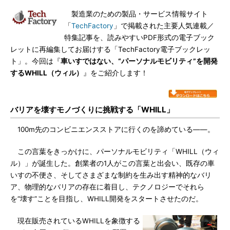
製造業のための製品・サービス情報サイト
「
TechFactory
」で掲載された主要人気連載／
特集記事を、読みやすいPDF形式の電子ブック
レットに再編集してお届けする「TechFactory電子ブックレッ
ト」。今回は『
車いすではない、“パーソナルモビリティ”を開発
するWHILL（ウィル）
』をご紹介します！
バリアを壊すモノづくりに挑戦する「WHILL」
100m先のコンビニエンスストアに行くのを諦めている――。
この言葉をきっかけに、パーソナルモビリティ「WHILL（ウィ
ル）」が誕生した。創業者の1人がこの言葉と出会い、既存の車
いすの不便さ、そしてさまざまな制約を生み出す精神的なバリ
ア、物理的なバリアの存在に着目し、テクノロジーでそれら
を“壊す”ことを目指し、WHILL開発をスタートさせたのだ。
現在販売されているWHILLを象徴する