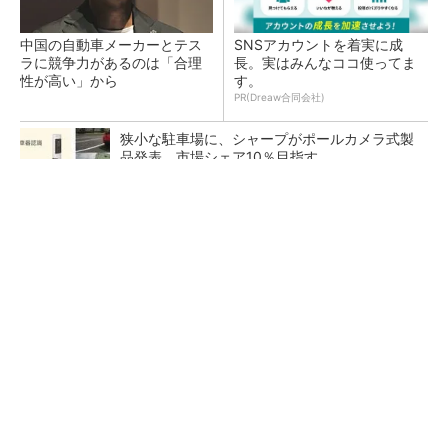
中国の自動車メーカーとテス
SNSアカウントを着実に成
ラに競争力があるのは「合理
長。実はみんなココ使ってま
性が高い」から
す。
PR(Dreaw合同会社)
狭小な駐車場に、シャープがポールカメラ式製
品発表 市場シェア10％目指す
6枚刃を搭載した新「ラムダッシュ パームイ
ン」 小型設計と意匠性をさらに追求
ペロブスカイト太陽電池の量産に有効なイン
ク、従来比で1.5倍の性能向上