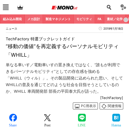
組み込み開発
メカ設計
製造マネジメント
モビリティ
FA
素材／化学
ニュース
2019年1月18日
TechFactory 特選ブックレットガイド
“移動の価値”を再定義するパーソナルモビリティ
「WHILL」
単なる車いす／電動車いすの置き換えではなく、“誰もが利用で
きるパーソナルモビリティ”としての存在感を強める
「WHILL（ウィル）」。その製品開発に込められた思い、そして
WHILLの普及を通じてどのような社会を目指そうとしているの
か、WHILL 車両開発部 部長の平田泰大氏が語った。
[TechFactory]
PC用表示
関連情報
Share
Post
LINE
Hatena