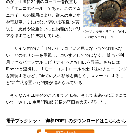
のが、全周に24個のローラーを配置し
た「オムニホイール」である。このオム
ニホイールの採用により、従来の車いす
や電動車いすにはない“高い走破性”を実
現し、悪路や段差といった物理的なバリ
パーソナルモビリティ「WHIL
アを壊すことに成功している。
L」のオムニホイール
デザイン面では「自分がカッコいいと思えないものは作らな
い」とのポリシーを重視し、車いすとしてではなく、“誰もが利
用できるパーソナルモビリティ”へとWHILLを昇華。さらには
iPhoneと連携し、リモートコントロールや乗り味のチューニング
を実現するなど、“全ての人の移動を楽しく、スマートにするこ
と”に主眼を置いた開発が進められている。
そんなWHILL開発のこれまでと現在、そして未来への展望につ
いて、WHILL 車両開発部 部長の平田泰大氏が語った。
電子ブックレット［無料PDF］のダウンロードはこちらから