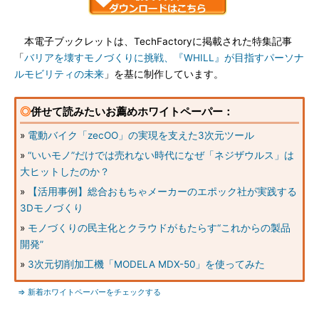
本電子ブックレットは、TechFactoryに掲載された特集記事
「
バリアを壊すモノづくりに挑戦、『WHILL』が目指すパーソナ
ルモビリティの未来
」を基に制作しています。
◎
併せて読みたいお薦めホワイトペーパー：
»
電動バイク「zecOO」の実現を支えた3次元ツール
»
“いいモノ”だけでは売れない時代になぜ「ネジザウルス」は
大ヒットしたのか？
»
【活用事例】総合おもちゃメーカーのエポック社が実践する
3Dモノづくり
»
モノづくりの民主化とクラウドがもたらす“これからの製品
開発”
»
3次元切削加工機「MODELA MDX-50」を使ってみた
⇒ 新着ホワイトペーパーをチェックする