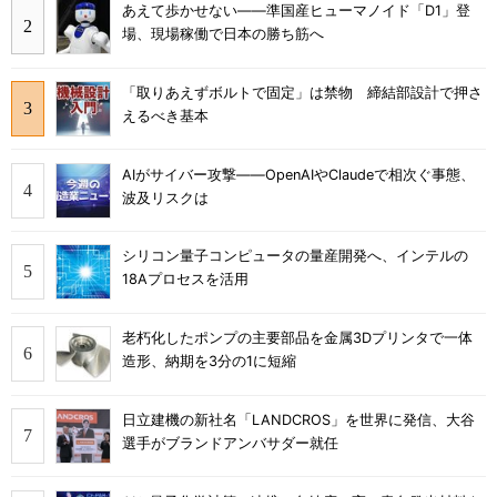
あえて歩かせない――準国産ヒューマノイド「D1」登
場、現場稼働で日本の勝ち筋へ
「取りあえずボルトで固定」は禁物 締結部設計で押さ
えるべき基本
AIがサイバー攻撃――OpenAIやClaudeで相次ぐ事態、
波及リスクは
シリコン量子コンピュータの量産開発へ、インテルの
18Aプロセスを活用
老朽化したポンプの主要部品を金属3Dプリンタで一体
造形、納期を3分の1に短縮
日立建機の新社名「LANDCROS」を世界に発信、大谷
選手がブランドアンバサダー就任