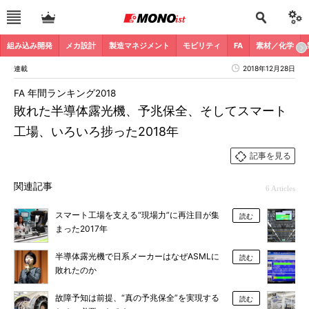
組み込み開発
メカ設計
製造マネジメント
モビリティ
FA
素材／化学
連載
2018年12月28日
FA 年間ランキング2018
敗れた半導体露光機、予兆保全、そしてスマート
工場、いろいろ捗った2018年
記事を見る
関連記事
6 Articles
スマート工場を支える“現場力”に再注目が集
読む
まった2017年
半導体露光機で日系メーカーはなぜASMLに
読む
敗れたのか
故障予知は前提、“真の予兆保全”を実現する
読む