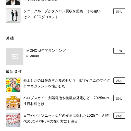
ソニーグループがタムロン買収を提案、その狙い
読む
は？ CFOがコメント
連載
MONOist年間ランキング
一覧
54 Articles
最新 3 件
炎上したのは暑過ぎた夏のせい!? 永守イズムのマイク
読む
ロマネジメントを懐かしむ
ペロブスカイト太陽電池や核融合発電など、2025年の
読む
注目材料とは
日立やパナソニックなどの変革に揺れた2025年、AI時
読む
代のSCMやPLMの在り方にも注目