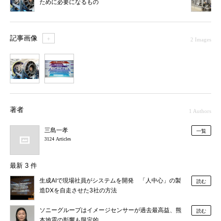
ために必要になるもの
記事画像
＋
2 Images
1
2
著者
1 Authors
三島一孝
一覧
3124 Articles
最新 3 件
生成AIで現場社員がシステムを開発 「人中心」の製
読む
造DXを自走させた3社の方法
ソニーグループはイメージセンサーが過去最高益、熊
読む
本地震の影響も限定的