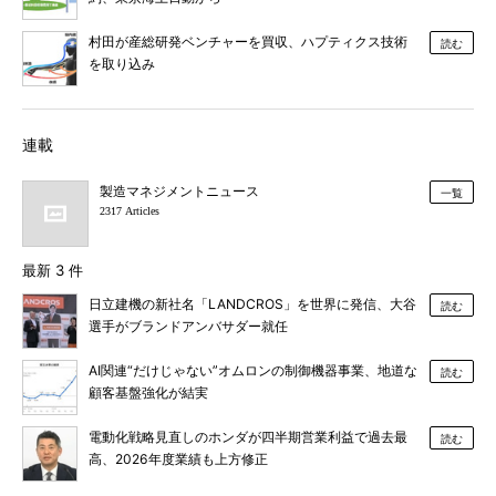
村田が産総研発ベンチャーを買収、ハプティクス技術
読む
を取り込み
連載
製造マネジメントニュース
一覧
2317 Articles
最新 3 件
日立建機の新社名「LANDCROS」を世界に発信、大谷
読む
選手がブランドアンバサダー就任
AI関連“だけじゃない”オムロンの制御機器事業、地道な
読む
顧客基盤強化が結実
電動化戦略見直しのホンダが四半期営業利益で過去最
読む
高、2026年度業績も上方修正