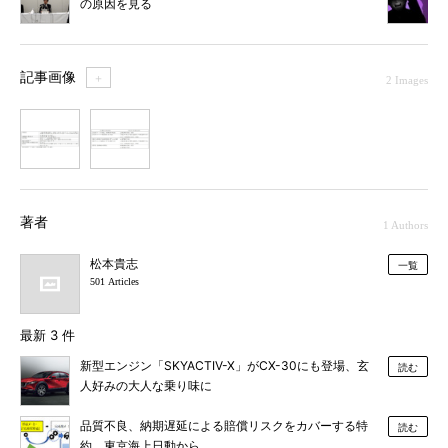
の原因を見る
記事画像
＋
2 Images
1
2
著者
1 Authors
松本貴志
一覧
501 Articles
最新 3 件
新型エンジン「SKYACTIV-X」がCX-30にも登場、玄
読む
人好みの大人な乗り味に
品質不良、納期遅延による賠償リスクをカバーする特
読む
約、東京海上日動から