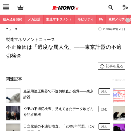
組み込み開発
メカ設計
製造マネジメント
モビリティ
FA
素材／化学
ニュース
2018年12月26日
製造マネジメントニュース
不正原因は「過度な属人化」――東京計器の不適
切検査
記事を見る
関連記事
6 Articles
産業用油圧機器で不適切検査が発覚――東京
読む
計器
KYBの不適切検査、見えてきたデータ改ざん
読む
を犯す動機
日立化成の不適切検査、「2008年問題」にそ
読む