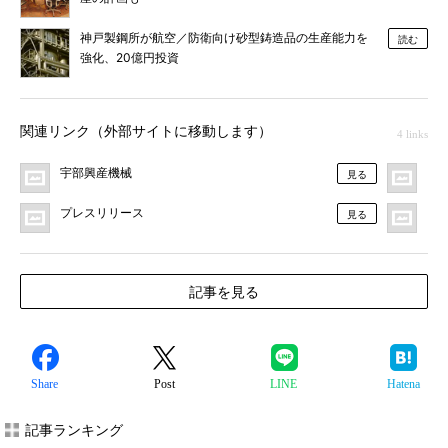
神戸製鋼所が航空／防衛向け砂型鋳造品の生産能力を
読む
強化、20億円投資
関連リンク（外部サイトに移動します）
4 links
宇部興産機械
MO
見る
プレスリリース
F
見る
記事を見る
Share
Post
LINE
Hatena
記事ランキング