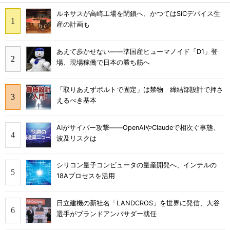
ルネサスが高崎工場を閉鎖へ、かつてはSiCデバイス生
産の計画も
あえて歩かせない――準国産ヒューマノイド「D1」登
場、現場稼働で日本の勝ち筋へ
「取りあえずボルトで固定」は禁物 締結部設計で押さ
えるべき基本
AIがサイバー攻撃――OpenAIやClaudeで相次ぐ事態、
波及リスクは
シリコン量子コンピュータの量産開発へ、インテルの
18Aプロセスを活用
日立建機の新社名「LANDCROS」を世界に発信、大谷
選手がブランドアンバサダー就任