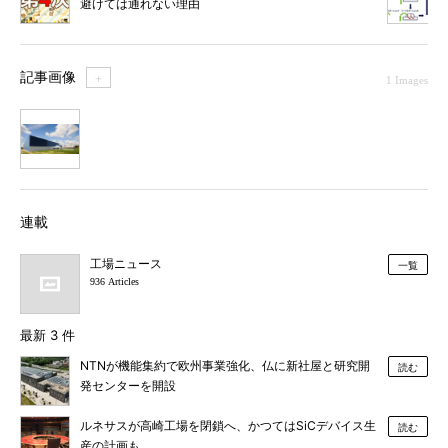
避けては通れない理由
記事画像
＋
1 Images
1
連載
工場ニュース
一覧
936 Articles
最新 3 件
NTNが機能集約で欧州事業強化、仏に新社屋と研究開
読む
発センターを開設
ルネサスが高崎工場を閉鎖へ、かつてはSiCデバイス生
読む
産の計画も