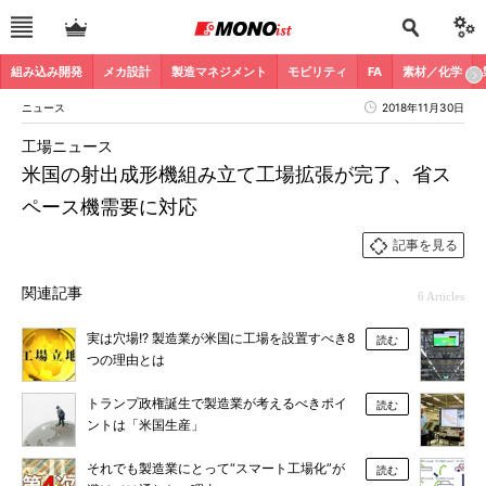
組み込み開発
メカ設計
製造マネジメント
モビリティ
FA
素材／化学
ニュース
2018年11月30日
工場ニュース
米国の射出成形機組み立て工場拡張が完了、省ス
ペース機需要に対応
記事を見る
関連記事
6 Articles
実は穴場!? 製造業が米国に工場を設置すべき8
読む
つの理由とは
トランプ政権誕生で製造業が考えるべきポイ
読む
ントは「米国生産」
それでも製造業にとって“スマート工場化”が
読む