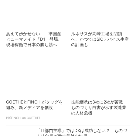
あえて歩かせない――準国産
ルネサスが高崎工場を閉鎖
ヒューマノイド「D1」登場、
へ、かつてはSiCデバイス生産
現場稼働で日本の勝ち筋へ
の計画も
GOETHEとFINCHIがタッグを
技能継承は3社に2社が苦戦
組み、新メディアを創設
ものづくり白書が示す製造業
の人材危機
PR(FINCHI on GOETHE)
「IT部門主導」ではDXは成功しない？ ものづ
くり白書が示す意外な結果