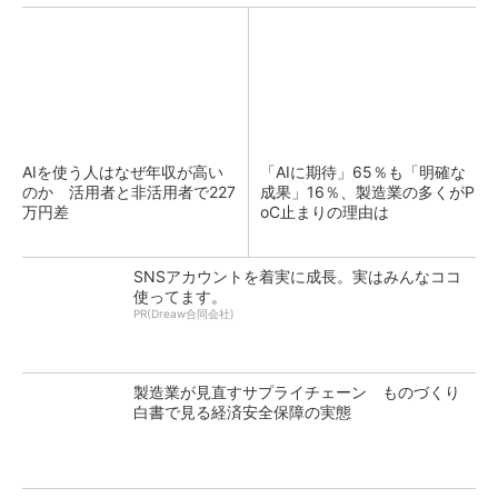
AIを使う人はなぜ年収が高い
「AIに期待」65％も「明確な
のか 活用者と非活用者で227
成果」16％、製造業の多くがP
万円差
oC止まりの理由は
SNSアカウントを着実に成長。実はみんなココ
使ってます。
PR(Dreaw合同会社)
製造業が見直すサプライチェーン ものづくり
白書で見る経済安全保障の実態