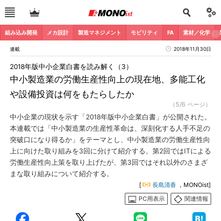
組み込み開発
メカ設計
製造マネジメント
モビリティ
FA
素材／化学
連載
2018年11月30日
2018年版中小企業白書を読み解く（3）
中小製造業の労働生産性向上の現在地、多能工化
や設備投資は何をもたらしたか
（5/6 ページ）
中小企業の現状を示す「2018年版中小企業白書」が公開された。
本連載では「中小製造業の生産性革命は、深刻化する人手不足の
突破口になり得るか」をテーマとし、中小製造業の労働生産性向
上に向けた取り組みを3回に分けて紹介する。第2回ではITによる
労働生産性向上策を取り上げたが、第3回ではそれ以外のさまざ
まな取り組みについて紹介する。
[
長島清香
，MONOist]
PC用表示
関連情報