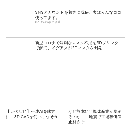
SNSアカウントを着実に成長。実はみんなココ
使ってます。
PR(Dreaw合同会社)
新型コロナで深刻なマスク不足を3Dプリンタ
で解消、イグアスが3Dマスクを開発
【レベル14】生成AIを味方
なぜ熊本に半導体産業が集ま
に、3D CADを使いこなそう！
るのか――地震で工場稼働停
止相次ぐ