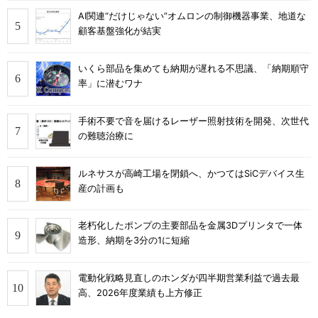
AI関連“だけじゃない”オムロンの制御機器事業、地道な
顧客基盤強化が結実
いくら部品を集めても納期が遅れる不思議、「納期順守
率」に潜むワナ
手術不要で音を届けるレーザー照射技術を開発、次世代
の難聴治療に
ルネサスが高崎工場を閉鎖へ、かつてはSiCデバイス生
産の計画も
老朽化したポンプの主要部品を金属3Dプリンタで一体
造形、納期を3分の1に短縮
電動化戦略見直しのホンダが四半期営業利益で過去最
高、2026年度業績も上方修正