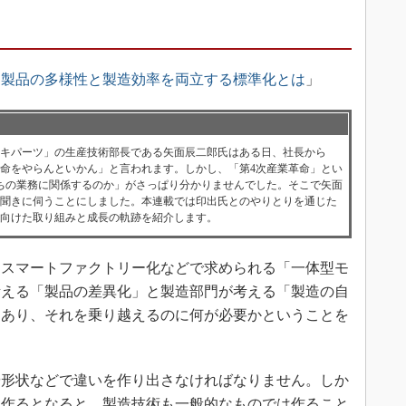
、製品の多様性と製造効率を両立する標準化とは
」
ョキパーツ」の生産技術部長である矢面辰二郎氏はある日、社長から
革命をやらんといかん」と言われます。しかし、「第4次産業革命」とい
ちの業務に関係するのか」がさっぱり分かりませんでした。そこで矢面
を聞きに伺うことにしました。本連載では印出氏とのやりとりを通じた
に向けた取り組みと成長の軌跡を紹介します。
はスマートファクトリー化などで求められる「一体型モ
考える「製品の差異化」と製造部門が考える「製造の自
にあり、それを乗り越えるのに何が必要かということを
形状などで違いを作り出さなければなりません。しか
を作るとなると、製造技術も一般的なものでは作ること