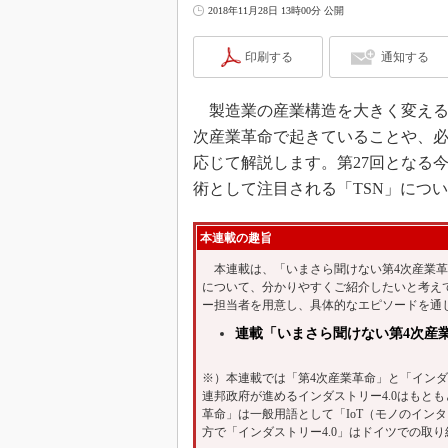
2018年11月28日 13時00分 公開
印刷する
通知する
製造業の産業構造を大きく変える
次産業革命で起きていることや、
応じて解説します。第27回となる
術として注目される「TSN」につ
本連載の趣旨
本連載は、「いまさら聞けない第4次産業革
について、分かりやすくご紹介したいと考え
ー担当者を用意し、具体的なエピソードを通
連載「いまさら聞けない第4次産
※）本連載では「第4次産業革命」と「インダ
連邦政府が進めるインダストリー4.0はもと
革命」は一般用語として「IoT（モノのイン
方で「インダストリー4.0」はドイツでの取