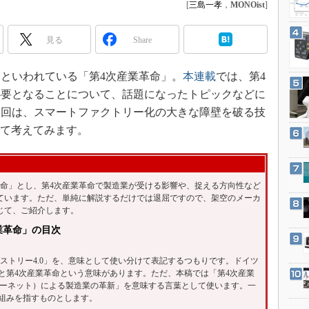
3Dプリンタ
[
三島一孝
，
MONOist
]
産業オープンネット展
デジタルツインとCAE
見る
Share
S＆OP
インダストリー4.0
といわれている「第4次産業革命」。
本連載
では、第4
イノベーション
必要となることについて、話題になったトピックなどに
今回は、スマートファクトリー化の大きな障壁を破る技
製造業ビッグデータ
いて考えてみます。
メイドインジャパン
植物工場
知財マネジメント
命」とし、第4次産業革命で製造業が受ける影響や、捉える方向性など
海外生産
ています。ただ、単純に解説するだけでは退屈ですので、架空のメーカ
じて、ご紹介します。
グローバル設計・開発
業革命」の目次
制御セキュリティ
ストリー4.0」を、意味として使い分けて表記するつもりです。ドイツ
新型コロナへの対応
もと第4次産業革命という意味があります。ただ、本稿では「第4次産業
ターネット）による製造業の革新」を意味する言葉として使います。一
り組みを指すものとします。