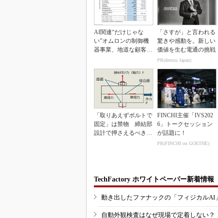
AI関連“だけじゃな
「さすが」と言われる
い”オムロンの制御機
驚きや感動を。新しい
器事業、地道な顧客基
価値を生む電通の挑戦
盤強化が結実
PR(dentsu Japan)
「取りあえずボルトで
FINCHI主催「IVS202
固定」は禁物 締結部
6」トークセッション
設計で押さえるべき基
が話題に！
本
PR(FINCHI on GOETHE)
TechFactory ホワイトペーパー新着情報
動き出したファナックの「フィジカルAI
自動外観検査はなぜ現場で定着しない？