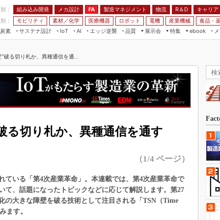
程別：
組み込み開発
メカ設計
製造マネジメント
物流
R＆D
キャリア
FA
業別：
モビリティ
素材／化学
医療機器
ロボット
電機
産業機械
食品・
炭素
サステナ設計
エッジ逆襲
品質
展示会
特集
メ
IoT
AI
ebook
伝承
組み込み開発
CEATEC
読者調査まとめ
編集後記
”破る切り札か、異種通信を通...
JIMTOF
保全
メカ設計
つながるクルマ
組込み/エッジ コンピューティング
ス
 AI
製造マネジメント
5G
展＆IoT/5Gソリューション展
VR／AR
FA
IIFES
モビリティ
フィールドサービス
国際ロボット展
素材／化学
FPGA
Fac
ジャパンモビリティショー
”破る切り札か、異種通信を通す
組み込み画像技術
TECHNO-FRONTIER
組み込みモデリング
人テク展
（1/4 ページ）
Windows Embedded
スマート工場EXPO
車載ソフト開発
れている「第4次産業革命」。本連載では、第4次産業革命で
EdgeTech+
いて、話題になったトピックなどに応じて解説します。第27
ISO26262
日本ものづくりワールド
の大きな障壁を破る技術として注目される「TSN（Time
無償設計ツール
えてみます。
AUTOMOTIVE WORLD