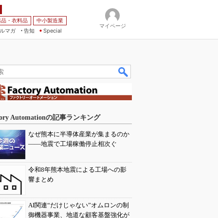
薬品・衣料品
中小製造業
マイページ
ルマガ
告知
Special
tory Automationの記事ランキング
なぜ熊本に半導体産業が集まるのか
――地震で工場稼働停止相次ぐ
令和8年熊本地震による工場への影
響まとめ
AI関連“だけじゃない”オムロンの制
御機器事業、地道な顧客基盤強化が