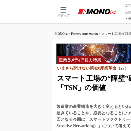
工
産
メディア
脱
つながる技術
AI×技術
MONOist
>
Factory Automation
>
スマート工場の“障壁
つながる工場
AI×設備
つながるサービ
Physical
いまさら聞けない第4次産業革命（27）
スマート工場の“障壁
「TSN」の価値
製造業の産業構造を大きく変えるといわ
起きていることや、必要となることにつ
回となる今回は、スマートファクトリー化
Sensitive Networking）」について考