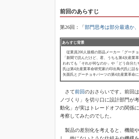
前回のあらすじ
第26回：「
部門思考は部分最適か
あらすじ背景
従業員200人規模の部品メーカー「グーチ
「新聞で読んだけど、君、うちも第4次産業
われても「それが何なのか」や「どう自分た
氏は第4次産業革命研究家の印出鳥代氏に話
矢面氏とグーチョキパーツの第4次産業革命
さて
前回
のおさらいです。前回
ノづくり」を切り口に設計部門が
動化」が実はトレードオフの関係
考察してみたのでした。
製品の差別化を考えると、機能や
し、他にないような仕組みや機構