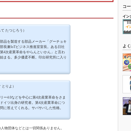
コー
イン
て たつじろう）
部品を製造する部品メーカー「グーチョキ
よく
部長兼IoTビジネス推進室室長。ある日社
第4次産業革命をやらんといかん」と言わ
始まる。多少優柔不断。印出研究所に入り
 とりよ）
リー4.0などを中心に第4次産業革命をさま
ドイツ出身の研究者。第4次産業革命につ
問に答えてくれる。サバサバした性格。
の人物団体などとは一切関係ありません。