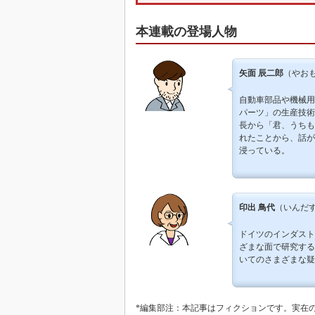
本連載の登場人物
矢面 辰二郎
（やおも
自動車部品や機械用
パーツ」の生産技術
長から「君、うちも
れたことから、話が
浸っている。
印出 鳥代
（いんだす
ドイツのインダスト
ざまな面で研究する
いてのさまざまな疑
*編集部注：本記事はフィクションです。実在