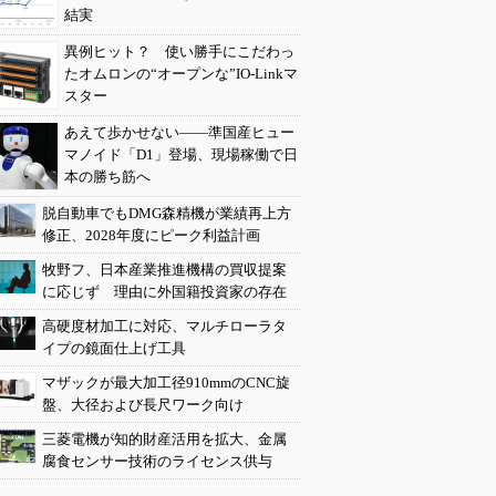
結実
異例ヒット？ 使い勝手にこだわっ
たオムロンの“オープンな”IO-Linkマ
スター
あえて歩かせない――準国産ヒュー
マノイド「D1」登場、現場稼働で日
本の勝ち筋へ
脱自動車でもDMG森精機が業績再上方
修正、2028年度にピーク利益計画
牧野フ、日本産業推進機構の買収提案
に応じず 理由に外国籍投資家の存在
高硬度材加工に対応、マルチローラタ
イプの鏡面仕上げ工具
マザックが最大加工径910mmのCNC旋
盤、大径および長尺ワーク向け
三菱電機が知的財産活用を拡大、金属
腐食センサー技術のライセンス供与