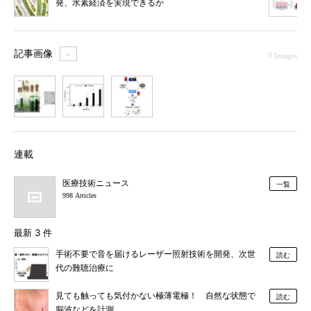
発、水素経済を実現できるか
記事画像
＋
3 Images
1
2
3
連載
医療技術ニュース
一覧
998 Articles
最新 3 件
手術不要で音を届けるレーザー照射技術を開発、次世
読む
代の難聴治療に
見ても触っても気付かない極薄電極！ 自然な状態で
読む
脳波などを計測