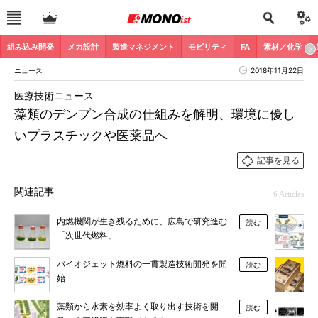
組み込み開発
メカ設計
製造マネジメント
モビリティ
FA
素材／化学
ニュース
2018年11月22日
医療技術ニュース
藻類のデンプン合成の仕組みを解明、環境に優し
いプラスチックや医薬品へ
記事を見る
関連記事
6 Articles
内燃機関が生き残るために、広島で研究進む
読む
「次世代燃料」
バイオジェット燃料の一貫製造技術開発を開
読む
始
藻類から水素を効率よく取り出す技術を開
読む