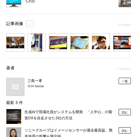
うのか
記事画像
＋
6 Images
1
2
3
4
5
6
著者
1 Authors
三島一孝
一覧
3124 Articles
最新 3 件
生成AIで現場社員がシステムを開発 「人中心」の製
読む
造DXを自走させた3社の方法
ソニーグループはイメージセンサーが過去最高益、熊
読む
本地震の影響も限定的