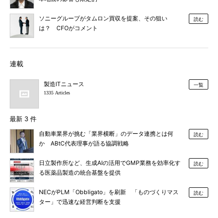
ソニーグループがタムロン買収を提案、その狙い
読む
は？ CFOがコメント
連載
製造ITニュース
一覧
1335 Articles
最新 3 件
自動車業界が挑む「業界横断」のデータ連携とは何
読む
か ABtC代表理事が語る協調戦略
日立製作所など、生成AIの活用でGMP業務を効率化す
読む
る医薬品製造の統合基盤を提供
NECがPLM「Obbligato」を刷新 「ものづくりマス
読む
ター」で迅速な経営判断を支援