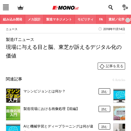
組み込み開発
メカ設計
製造マネジメント
モビリティ
FA
素材／化学
ニュース
2018年11月14日
製造ITニュース
現場に与える目と脳、東芝が訴えるデジタル化の
価値
記事を見る
関連記事
6 Articles
マシンビジョンとは何か？
読む
製造現場における画像処理【前編】
読む
AIと機械学習とディープラーニングは何が違
読む