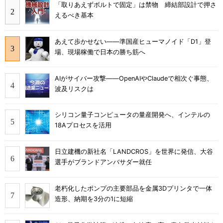
「取りあえずボルトで固定」は禁物 締結部設計で押さ
えるべき基本
あえて歩かせない――準国産ヒューマノイド「D1」登
場、現場稼働で日本の勝ち筋へ
AIがサイバー攻撃――OpenAIやClaudeで相次ぐ事態、
波及リスクは
シリコン量子コンピュータの量産開発へ、インテルの
18Aプロセスを活用
日立建機の新社名「LANDCROS」を世界に発信、大谷
選手がブランドアンバサダー就任
老朽化したポンプの主要部品を金属3Dプリンタで一体
造形、納期を3分の1に短縮