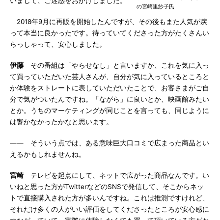
いまして、ご迷惑をおかけしました。
の宮崎里紗子氏
2018年9月に再販を開始したんですが、その後もまた人気が戻
って本当に良かったです。待っていてくださった方がたくさんい
らっしゃって、安心しました。
伊藤
その番組は「やらせなし」と言いますか、これを気に入っ
て買っていただいた芸人さんが、自分が気に入っているところと
か体験をストレートに表していただいたことで、お客さまがご自
分で気がついたんですね。「ながら」に良いとか、映画館みたい
とか。うちのマーケティングが同じことを言っても、同じように
は響かなかったかなと思います。
―― そういう点では、ある意味巨大口コミで広まった商品とい
えるかもしれませんね。
宮崎
テレビを起点にして、ネットで広がった商品なんです。い
いねと思った方がTwitterなどのSNSで発信して、そこからネッ
トで直接購入された方が多いんですね。これは推測ですけれど、
それだけ多くの人がいい評価をしてくださったところが安心感に