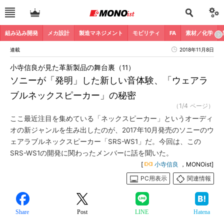
組み込み開発
メカ設計
製造マネジメント
モビリティ
FA
素材／化学
連載
2018年11月8日
小寺信良が見た革新製品の舞台裏（11）
ソニーが「発明」した新しい音体験、「ウェアラ
ブルネックスピーカー」の秘密
（1/4 ページ）
ここ最近注目を集めている「ネックスピーカー」というオーディ
オの新ジャンルを生み出したのが、2017年10月発売のソニーのウ
ェアラブルネックスピーカー「SRS-WS1」だ。今回は、この
SRS-WS1の開発に関わったメンバーに話を聞いた。
[
小寺信良
，MONOist]
PC用表示
関連情報
Share
Post
LINE
Hatena