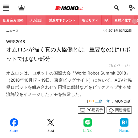
組み込み開発
メカ設計
製造マネジメント
モビリティ
FA
素材／化学
ニュース
2018年10月22日
WRS2018
オムロンが描く真の人協働とは、重要なのは“ロボ
ットではない部分”
（1/2 ページ）
オムロンは、ロボットの国際大会「World Robot Summit 2018」
（2018年10月17～19日、東京ビッグサイト）において、AGVと協
働ロボットを組み合わせて円滑に部材などをピックアップする物
流施設をイメージしたデモを披露した。
[
三島一孝
，MONOist]
PC用表示
関連情報
Share
Post
LINE
Hatena