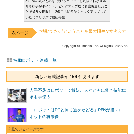
パー状の丸いものを1度ピックアップした後に転がり落
ちる様子がポイント。ピックアップ後に再度撮影したこ
とで状況を把握し、2個目も問題なくピックアップして
いた（クリックで動画再生）
“移動できる”ということを最大限生かす考え方
Copyright © ITmedia, Inc. All Rights Reserved.
協働ロボット 連載一覧
新しい連載記事が 156 件あります
人手不足はロボットで解決、人とともに働き技能伝
承も手伝う
「ロボットはPCと同じ道をたどる」PFNが描くロ
ボットの将来像