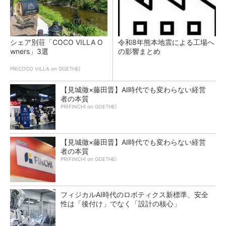
シェア別荘「COCO VILLA O
令和8年熊本地震による工場へ
wners」3選
の影響まとめ
PR(COCO VILLA on GOETHE)
【見城徹×藤田晋】AI時代でも変わらない経営
者の本質
PR(FINCHI on GOETHE)
【見城徹×藤田晋】AI時代でも変わらない経営
者の本質
PR(FINCHI on GOETHE)
フィジカルAI時代のロボティクス新標準、安全
性は「後付け」でなく「設計の核心」