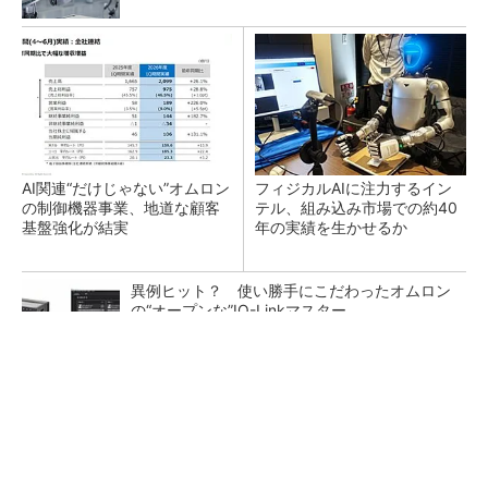
AI関連“だけじゃない”オムロン
フィジカルAIに注力するイン
の制御機器事業、地道な顧客
テル、組み込み市場での約40
基盤強化が結実
年の実績を生かせるか
異例ヒット？ 使い勝手にこだわったオムロン
の“オープンな”IO-Linkマスター
シェア別荘「COCO VILLA Owners」3選
PR(COCO VILLA on GOETHE)