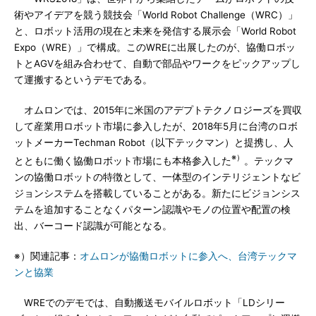
術やアイデアを競う競技会「World Robot Challenge（WRC）」
と、ロボット活用の現在と未来を発信する展示会「World Robot
Expo（WRE）」で構成。このWREに出展したのが、協働ロボッ
トとAGVを組み合わせて、自動で部品やワークをピックアップし
て運搬するというデモである。
オムロンでは、2015年に米国のアデプトテクノロジーズを買収
して産業用ロボット市場に参入したが、2018年5月に台湾のロボ
ットメーカーTechman Robot（以下テックマン）と提携し、人
※）
とともに働く協働ロボット市場にも本格参入した
。テックマ
ンの協働ロボットの特徴として、一体型のインテリジェントなビ
ジョンシステムを搭載していることがある。新たにビジョンシス
テムを追加することなくパターン認識やモノの位置や配置の検
出、バーコード認識が可能となる。
※）関連記事：
オムロンが協働ロボットに参入へ、台湾テックマ
ンと協業
WREでのデモでは、自動搬送モバイルロボット「LDシリー