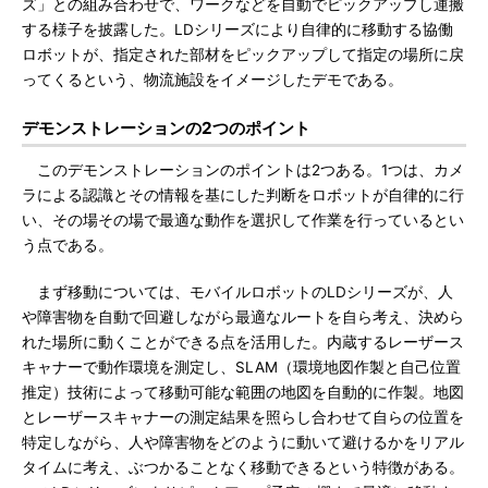
ズ」との組み合わせで、ワークなどを自動でピックアップし運搬
する様子を披露した。LDシリーズにより自律的に移動する協働
ロボットが、指定された部材をピックアップして指定の場所に戻
ってくるという、物流施設をイメージしたデモである。
デモンストレーションの2つのポイント
このデモンストレーションのポイントは2つある。1つは、カメ
ラによる認識とその情報を基にした判断をロボットが自律的に行
い、その場その場で最適な動作を選択して作業を行っているとい
う点である。
まず移動については、モバイルロボットのLDシリーズが、人
や障害物を自動で回避しながら最適なルートを自ら考え、決めら
れた場所に動くことができる点を活用した。内蔵するレーザース
キャナーで動作環境を測定し、SLAM（環境地図作製と自己位置
推定）技術によって移動可能な範囲の地図を自動的に作製。地図
とレーザースキャナーの測定結果を照らし合わせて自らの位置を
特定しながら、人や障害物をどのように動いて避けるかをリアル
タイムに考え、ぶつかることなく移動できるという特徴がある。