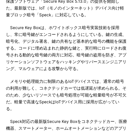
保護ソフトウェア「Secure Key Box 5.13.0」の提供を開始し
た。最新版では、IoT（モノのインターネット）デバイス向け軽
量ブロック暗号「Speck」に対応している。
Secure Key Boxは、ホワイトボックス暗号実装技術を採用
し、常に暗号鍵がエンコードされるようにしている。鍵の生成、
暗号化、デジタル署名、鍵の共有など基本的な暗号の機能を保護
する。コードに埋め込まれた静的な鍵と、実行時にロードされ復
号される動的な暗号鍵の両方に対応。暗号鍵の盗用を防ぎ、アプ
リケーションソフトウェアをハッキングやリバースエンジニアリ
ング、マルウェアによる攻撃から守る。
メモリや処理能力に制限のあるIoTデバイスでは、通常の暗号
の利用が難しく、コネクテッドカーでは低遅延が求められる。そ
のため、少ないリソースでも暗号処理が可能な軽量暗号が不可欠
だ。軽量で高速なSpeckはIoTデバイス用に採用が広がってい
る。
Speck対応の最新版Secure Key Boxをコネクテッドカー、医療
機器、スマートメーター、ホームオートメーションなどのアプリ