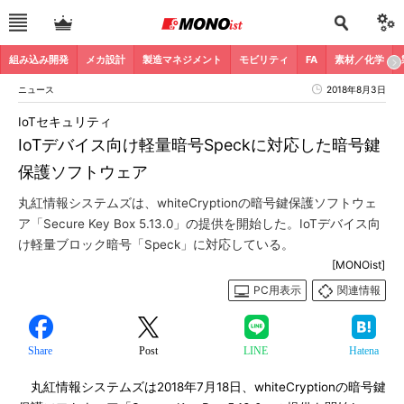
組み込み開発
メカ設計
製造マネジメント
モビリティ
FA
素材／化学
ニュース
2018年8月3日
IoTセキュリティ
IoTデバイス向け軽量暗号Speckに対応した暗号鍵
保護ソフトウェア
丸紅情報システムズは、whiteCryptionの暗号鍵保護ソフトウェ
ア「Secure Key Box 5.13.0」の提供を開始した。IoTデバイス向
け軽量ブロック暗号「Speck」に対応している。
[MONOist]
PC用表示
関連情報
Share
Post
LINE
Hatena
丸紅情報システムズは2018年7月18日、whiteCryptionの暗号鍵