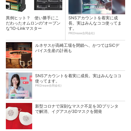
異例ヒット？ 使い勝手にこ
SNSアカウントを着実に成
だわったオムロンの“オープン
長。実はみんなココ使ってま
な”IO-Linkマスター
す。
PR(Dreaw合同会社)
ルネサスが高崎工場を閉鎖へ、かつてはSiCデ
バイス生産の計画も
SNSアカウントを着実に成長。実はみんなココ
使ってます。
PR(Dreaw合同会社)
新型コロナで深刻なマスク不足を3Dプリンタ
で解消、イグアスが3Dマスクを開発