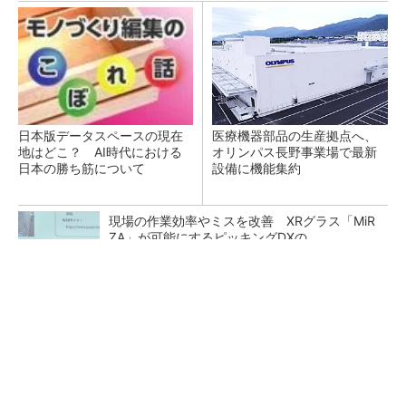
日本版データスペースの現在
医療機器部品の生産拠点へ、
地はどこ？ AI時代における
オリンパス長野事業場で最新
日本の勝ち筋について
設備に機能集約
現場の作業効率やミスを改善 XRグラス「MiR
ZA」が可能にするピッキングDXの...
シリコン量子コンピュータの量産開発へ、イン
テルの18Aプロセスを活用