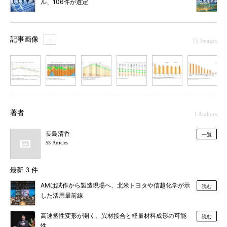
ル、106件が選定
記事画像
＋
15 Images
1
2
3
4
5
6
7
著者
1 Authors
長島清香
一覧
53 Articles
最新 3 件
AMは試作から製造現場へ、北米トヨタや信越化学が示
読む
した活用最前線
高速塑性変形が開く、異材接合と軽量材料成形の可能
読む
性