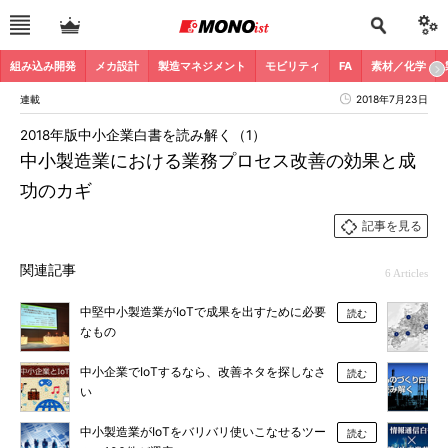
組み込み開発
メカ設計
製造マネジメント
モビリティ
FA
素材／化学
連載
2018年7月23日
2018年版中小企業白書を読み解く（1）
中小製造業における業務プロセス改善の効果と成
功のカギ
記事を見る
関連記事
6 Articles
中堅中小製造業がIoTで成果を出すために必要
読む
なもの
中小企業でIoTするなら、改善ネタを探しなさ
読む
い
中小製造業がIoTをバリバリ使いこなせるツー
読む