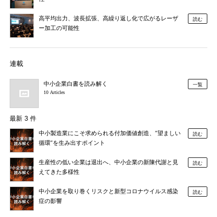
高平均出力、波長拡張、高繰り返し化で広がるレーザ
読む
ー加工の可能性
連載
中小企業白書を読み解く
一覧
10 Articles
最新 3 件
中小製造業にこそ求められる付加価値創造、“望ましい
読む
循環”を生み出すポイント
生産性の低い企業は退出へ、中小企業の新陳代謝と見
読む
えてきた多様性
中小企業を取り巻くリスクと新型コロナウイルス感染
読む
症の影響