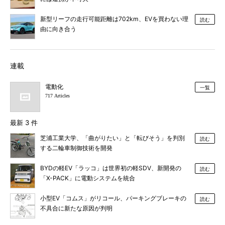
新型リーフの走行可能距離は702km、EVを買わない理
読む
由に向き合う
連載
電動化
一覧
717 Articles
最新 3 件
芝浦工業大学、「曲がりたい」と「転びそう」を判別
読む
する二輪車制御技術を開発
BYDの軽EV「ラッコ」は世界初の軽SDV、新開発の
読む
「X-PACK」に電動システムを統合
小型EV「コムス」がリコール、パーキングブレーキの
読む
不具合に新たな原因が判明