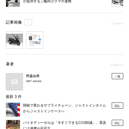
が提供する二輪向けスマホ連携
記事画像
＋
2 Images
1
2
著者
1 Authors
齊藤由希
一覧
2847 Articles
最新 3 件
関税で変わるサプライチェーン、ジャストインタイム
読む
からジャストインケースへ
バイオディーゼルは「今すぐできるCO2削減」、普及
読む
には連携が不可欠