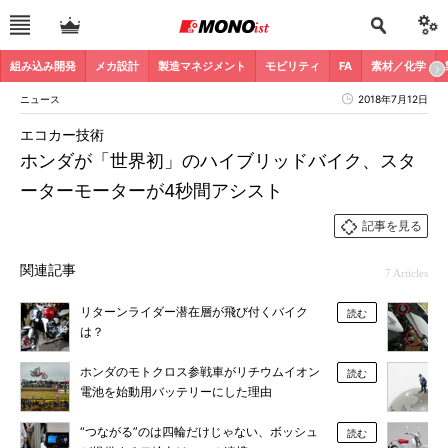
組み込み開発
メカ設計
製造マネジメント
モビリティ
FA
素材／化学
ニュース
2018年7月12日
エコカー技術
ホンダが「世界初」のハイブリッドバイク、スタ
ーターモーターが4秒間アシスト
記事を見る
関連記事
7 Articles
リターンライダー潜在層が飛び付くバイク
読む
は？
ホンダのモトクロス参戦車がリチウムイオン
読む
電池を始動用バッテリーにした理由
“つながる”のは四輪だけじゃない、ボッシュ
読む