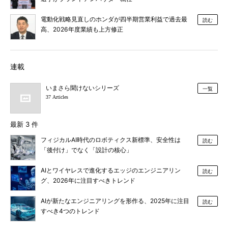
電動化戦略見直しのホンダが四半期営業利益で過去最
読む
高、2026年度業績も上方修正
連載
いまさら聞けないシリーズ
一覧
37 Articles
最新 3 件
フィジカルAI時代のロボティクス新標準、安全性は
読む
「後付け」でなく「設計の核心」
AIとワイヤレスで進化するエッジのエンジニアリン
読む
グ、2026年に注目すべきトレンド
AIが新たなエンジニアリングを形作る、2025年に注目
読む
すべき4つのトレンド