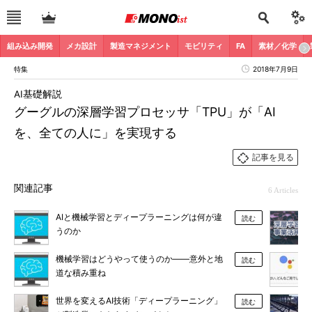
組み込み開発
メカ設計
製造マネジメント
モビリティ
FA
素材／化学
特集
2018年7月9日
AI基礎解説
グーグルの深層学習プロセッサ「TPU」が「AI
を、全ての人に」を実現する
記事を見る
関連記事
6 Articles
AIと機械学習とディープラーニングは何が違
読む
うのか
機械学習はどうやって使うのか――意外と地
読む
道な積み重ね
世界を変えるAI技術「ディープラーニング」
読む