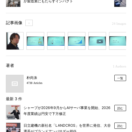
が製造業にもたらすインパクト
記事画像
＋
24 Images
1
2
3
4
5
6
7
著者
1 Authors
朴尚洙
一覧
4738 Articles
最新 3 件
シャープが2026年9月からAIサーバ事業を開始、2026
読む
年度業績は円安で下方修正
日立建機の新社名「LANDCROS」を世界に発信、大谷
読む
選手がブランドアンバサダー就任