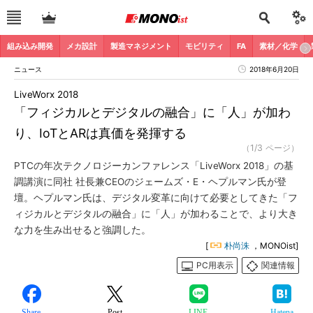
組み込み開発
メカ設計
製造マネジメント
モビリティ
FA
素材／化学
ニュース
2018年6月20日
LiveWorx 2018
「フィジカルとデジタルの融合」に「人」が加わ
り、IoTとARは真価を発揮する
（1/3 ページ）
PTCの年次テクノロジーカンファレンス「LiveWorx 2018」の基
調講演に同社 社長兼CEOのジェームズ・E・ヘプルマン氏が登
壇。ヘプルマン氏は、デジタル変革に向けて必要としてきた「フ
ィジカルとデジタルの融合」に「人」が加わることで、より大き
な力を生み出せると強調した。
[
朴尚洙
，MONOist]
PC用表示
関連情報
Share
Post
LINE
Hatena