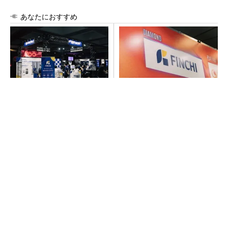
あなたにおすすめ
【見城徹×藤田晋】AI時代でも
FINCHI主催「IVS2026」トー
変わらない経営者の本質
クセッションが話題に！
PR(FINCHI on GOETHE)
PR(FINCHI on GOETHE)
「取りあえずボルトで固定」は禁物 締結部設
計で押さえるべき基本
SNSアカウントを着実に成長。実はみんなココ
使ってます。
PR(Dreaw合同会社)