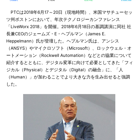
PTCは2018年6月17～20日（現地時間）、米国マサチューセッ
ツ州ボストンにおいて、年次テクノロジーカンファレンス
「LiveWorx 2018」を開催。2018年6月18日の基調講演に同社 社
長兼CEOのジェームズ・E・ヘプルマン（James E.
Heppelmann）氏が登壇した。ヘプルマン氏は、アンシス
（ANSYS）やマイクロソフト（Microsoft）、ロックウェル・オ
ートメーション（Rockwell Automation）などとの協業について
紹介するとともに、デジタル変革に向けて必要としてきた「フィ
ジカル（Physical）とデジタル（Digital）の融合」に、「人
（Human）」が加わることでより大きな力を生み出せると強調
した。