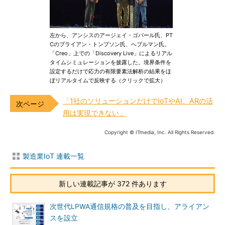
左から、アンシスのアージェイ・ゴパール氏、PT
Cのブライアン・トンプソン氏、へプルマン氏。
「Creo」上での「Discovery Live」によるリアル
タイムシミュレーションを披露した。境界条件を
設定するだけで応力の有限要素法解析の結果をほ
ぼリアルタイムで反映する（クリックで拡大）
「1社のソリューションだけでIoTやAI、ARの活
用は実現できない」
Copyright © ITmedia, Inc. All Rights Reserved.
製造業IoT 連載一覧
新しい連載記事が 372 件あります
次世代LPWA通信規格の普及を目指し、アライアン
スを設立