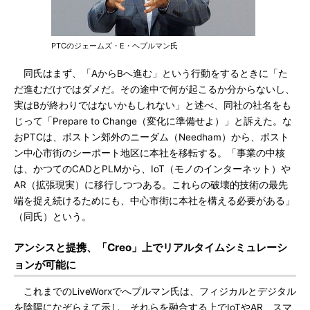
PTCのジェームズ・E・ヘプルマン氏
同氏はまず、「AからBへ進む」という行動をするときに「た
だ進むだけではダメだ。その途中で何が起こるか分からないし、
実はBが終わりではないかもしれない」と述べ、同社の社名をも
じって「Prepare to Change（変化に準備せよ）」と訴えた。な
おPTCは、ボストン郊外のニーダム（Needham）から、ボスト
ン中心市街のシーポート地区に本社を移転する。「事業の中核
は、かつてのCADとPLMから、IoT（モノのインターネット）や
AR（拡張現実）に移行しつつある。これらの破壊的技術の最先
端を捉え続けるためにも、中心市街に本社を構える必要がある」
（同氏）という。
アンシスと提携、「Creo」上でリアルタイムシミュレーシ
ョンが可能に
これまでのLiveWorxでへプルマン氏は、フィジカルとデジタル
を陰陽になぞらえて示し、それらを融合する上でIoTやAR、スマ