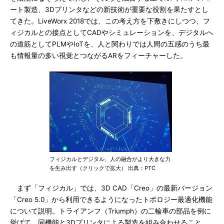
ート製造、3Dプリンタなどの新技術が重要な役割を果たすとし
てきた。LiveWorx 2018では、この考え方を下敷きにしつつ、フ
ィジカルとの接点としてCADやシミュレーションを、デジタルへ
の道筋としてPLMやIoTを、人と関わりでは人間の五感のうち最
も情報量の多い視覚とつながるARをフィーチャーした。
フィジカルとデジタル、人の融合がより大きな力
を生み出す（クリックで拡大） 出典：PTC
まず「フィジカル」では、3D CAD「Creo」の最新バージョン
「Creo 5.0」から利用できるようになったトポロジー最適化機能
について説明。トライアンフ（Triumph）の二輪車の部品を例に
挙げて、同機能と3Dプリンタによる製造を組み合わせること