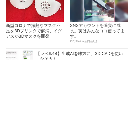
新型コロナで深刻なマスク不
SNSアカウントを着実に成
足を3Dプリンタで解消、イグ
長。実はみんなココ使ってま
アスが3Dマスクを開発
す。
PR(Dreaw合同会社)
【レベル14】生成AIを味方に、3D CADを使い
こなそう！
令和8年熊本地震による工場への影響まとめ
狭小な駐車場に、シャープがポールカメラ式製
品発表 市場シェア10％目指す