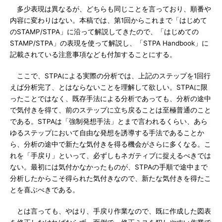
多少表現は異なるが、どちらも同じことを言っており、順番や
内容に変わりはない。本稿では、第1回からこれまで「はじめて
のSTAMP/STPA」に沿って解説してきたので、「はじめての
STAMP/STPA」の表現を使って解説し、「STPA Handbook」に
記載されている注意事項なども付加することにする。
ここで、STPAによる実際の分析では、上記のステップを1回行
えば分析完了、とはならないことを理解して欲しい。STPAに限
ったことではなく、既存手法による分析であっても、分析の途中
で気付きを得て、前のステップに立ち戻ることは至極普通のこと
である。STPAは「強制発想手法」とまで言われるくらい、あら
ゆるステップにおいて自由な発想を誘導する手法であることか
ら、分析の途中で新たな気付きを得る機会がさらに多くなる。こ
れを「手戻り」といって、必ずしもネガティブに捉えるべきでは
ない。最初には気付かなかったものが、STPAの手順で途中まで
分析したからこそ得られた気付きなので、新たな気付きを得たこ
とを喜ぶべきである。
とは言っても、やはり、手戻り作業なので、既に作成した図表