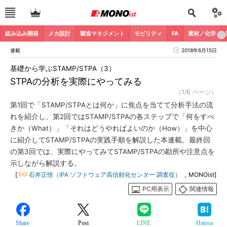
組み込み開発
メカ設計
製造マネジメント
モビリティ
FA
素材／化学
連載
2018年6月15日
基礎から学ぶSTAMP/STPA（3）
STPAの分析を実際にやってみる
（1/6 ページ）
第1回で「STAMP/STPAとは何か」に焦点を当てて分析手法の流
れを紹介し、第2回ではSTAMP/STPAの各ステップで「何をすべ
きか（What）」「それはどうやればよいのか（How）」を中心
に紹介してSTAMP/STPAの実践手順を解説した本連載。最終回
の第3回では、実際にやってみてSTAMP/STPAの勘所や注意点を
示しながら解説する。
[
石井正悟（IPA ソフトウェア高信頼化センター 調査役）
，MONOist]
PC用表示
関連情報
Share
Post
LINE
Hatena