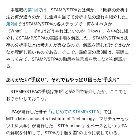
本連載の
第1回
では「STAMP/STPAとは何か」「既存の分析手
法と何が違うのか」に焦点を当てて分析手法の流れを紹介した。
第2回
ではSTAMP/STPAの各ステップで「何をすべきか
（What）」「それはどうやればよいのか（How）」を中心に紹
介してSTAMP/STPAの実践手順を解説した。STAMP/STPAは既
存の分析手法とは考え方が異なるので、解説を読むだけではなか
なか理解し難いものである。そこで、最終回の第3回は、実際に
やってみて、STAMP/STPAの勘所や注意点を示しながら解説す
る。
ありがたい“手戻り”、それでもやっぱり困った“手戻り”
STAMP/STPAの手順は第1回と第2回で紹介したが、ここでも
おさらいしておこう。
IPAが発行した冊子「
はじめてのSTAMP/STPA
」では、
MIT（Massachusetts Institute of Technology：マサチューセッ
ツ工科大学）が発行した「STPA primer」をベースとしつつIPA
の解釈を付加して、STPAの手順を
図1
のように表している。