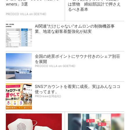
wners」3選
は禁物 締結部設計で押さえ
るべき基本
PR(COCO VILLA on GOETHE)
AI関連“だけじゃない”オムロンの制御機器事
業、地道な顧客基盤強化が結実
全国の絶景ポイントにサウナ付きのシェア別荘
を展開
PR(COCO VILLA on GOETHE)
SNSアカウントを着実に成長。実はみんなココ
使ってます。
PR(Dreaw合同会社)