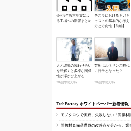
令和8年熊本地震によ
テスラにおけるギガキ
る工場への影響まとめ
ャストの基本的な考え
方と方向性【前編】
人と環境の関わり合い
芸術はルネサンス時代
を紐解くと多様な関係
に哲学となった？
性が浮かび上がる
PR(國學院大學)
PR(國學院大學)
TechFactory ホワイトペーパー新着情報
モノタロウで実践、失敗しない「間接材
間接材＆備品購買の改善点が分かる、業