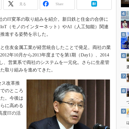
3Dプリンタ
見る
Share
産業オープンネット展
デジタルツインとCAE
同社のIT変革の取り組みを紹介。新日鉄と住金の合併に
S＆OP
IoT（モノのインターネット）やAI（人工知能）関連
インダストリー4.0
を推進する姿勢を示した。
イノベーション
製造業ビッグデータ
鐵と住友金属工業が経営統合したことで発足。両社の業
2年10月から2013年度までを第1期（Day1）、2014
メイドインジャパン
2）とし、営業系で両社のシステムを一元化。さらに生産管
植物工場
けた取り組みを進めてきた。
知財マネジメント
海外生産
セス改革推
までのところ
グローバル設計・開発
きた。今後は
制御セキュリティ
さらに高める
新型コロナへの対応
高度ITの活