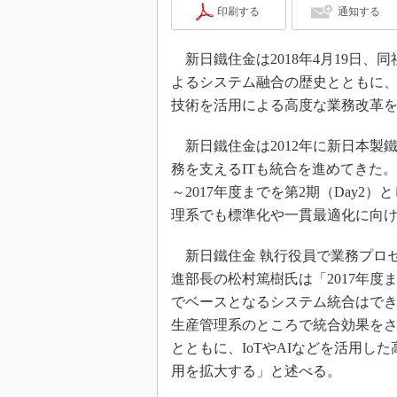
印刷する
通知する
新日鐵住金は2018年4月19日、
よるシステム融合の歴史とともに、
技術を活用による高度な業務改革
新日鐵住金は2012年に新日本製
務を支えるITも統合を進めてきた。201
～2017年度までを第2期（Day
理系でも標準化や一貫最適化に向
新日鐵住金 執行役員で業務プロ
進部長の松村篤樹氏は「2017年度
でベースとなるシステム統合はで
生産管理系のところで統合効果を
とともに、IoTやAIなどを活用した
用を拡大する」と述べる。