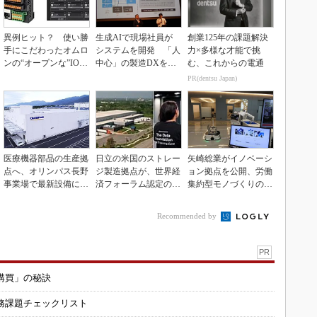
異例ヒット？ 使い勝
生成AIで現場社員が
創業125年の課題解決
手にこだわったオムロ
システムを開発 「人
力×多様な才能で挑
ンの“オープンな”IO-L
中心」の製造DXを自
む、これからの電通
inkマスター
走させた3社の方法
PR(dentsu Japan)
医療機器部品の生産拠
日立の米国のストレー
矢崎総業がイノベーシ
点へ、オリンパス長野
ジ製造拠点が、世界経
ョン拠点を公開、労働
事業場で最新設備に機
済フォーラム認定の先
集約型モノづくりのス
能集約
進工場に選出
マート化に向け
Recommended by
PR
購買」の秘訣
務課題チェックリスト