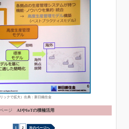
リックで拡大）出典：新日鐵住金
ページ
AIやIoTの積極活用
1
|
2
次のページへ