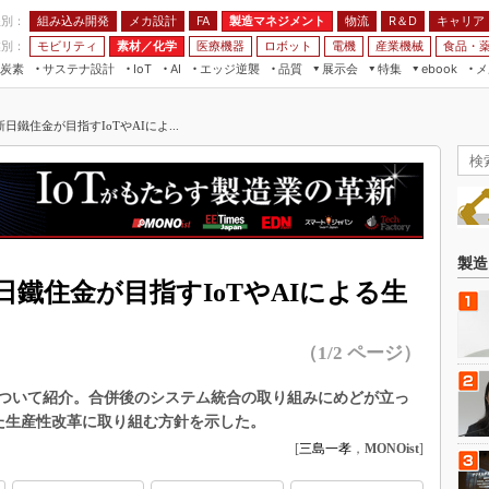
程別：
組み込み開発
メカ設計
製造マネジメント
物流
R＆D
キャリア
FA
業別：
モビリティ
素材／化学
医療機器
ロボット
電機
産業機械
食品・
炭素
サステナ設計
エッジ逆襲
品質
展示会
特集
メ
IoT
AI
ebook
伝承
組み込み開発
CEATEC
読者調査まとめ
編集後記
鐵住金が目指すIoTやAIによ...
JIMTOF
保全
メカ設計
つながるクルマ
組込み/エッジ コンピューティング
ス
 AI
製造マネジメント
5G
展＆IoT/5Gソリューション展
VR／AR
FA
IIFES
モビリティ
フィールドサービス
国際ロボット展
素材／化学
FPGA
製造
ジャパンモビリティショー
鐵住金が目指すIoTやAIによる生
組み込み画像技術
TECHNO-FRONTIER
組み込みモデリング
人テク展
（1/2 ページ）
Windows Embedded
スマート工場EXPO
車載ソフト開発
について紹介。合併後のシステム統合の取り組みにめどが立っ
EdgeTech+
用した生産性改革に取り組む方針を示した。
ISO26262
日本ものづくりワールド
[
三島一孝
，
MONOist
]
無償設計ツール
AUTOMOTIVE WORLD