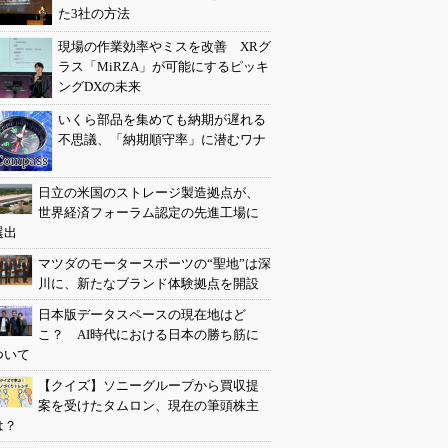
た3社の方法
現場の作業効率やミスを改善 XRグ
ラス「MiRZA」が可能にするピッキ
ングDXの未来
いくら部品を集めても納期が遅れる
不思議、「納期順守率」に潜むワナ
日立の米国のストレージ製造拠点が、
世界経済フォーラム認定の先進工場に
選出
マツダのモータースポーツの“聖地”は深
川に、新たなブランド体験拠点を開設
日本版データスペースの現在地はど
こ？ AI時代における日本の勝ち筋に
ついて
【クイズ】ソニーグループから買収提
案を受けたタムロン、現在の筆頭株主
は？