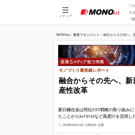
工
産
メディア
脱
つながる技術
AI×技術
MONOist
>
製造マネジメント
>
融合からその先へ、新日
つながる工場
AI×設備
つながるサービ
Physical
モノづくり最前線レポート
融合からその先へ、新日
産性改革
新日鐵住金は同社のIT戦略の取り組み
たことからIoTやAIなど高度ITを活
2018年04月24日 11時00分 公開