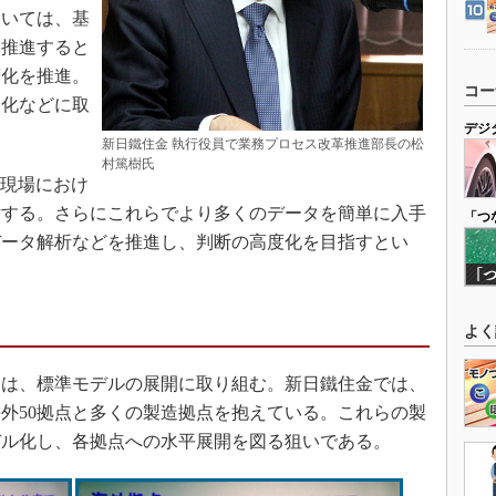
いては、基
を推進すると
度化を推進。
コー
適化などに取
デジ
新日鐵住金 執行役員で業務プロセス改革推進部長の松
村篤樹氏
造現場におけ
討する。さらにこれらでより多くのデータを簡単に入手
「つ
データ解析などを推進し、判断の高度化を目指すとい
よく
は、標準モデルの展開に取り組む。新日鐵住金では、
海外50拠点と多くの製造拠点を抱えている。これらの製
デル化し、各拠点への水平展開を図る狙いである。