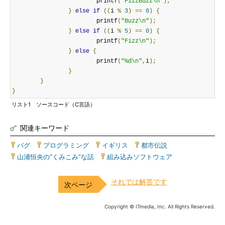
			printf
(
"FizzBuzz\n"
);
}
else
if
((
i 
%
3
)
==
0
)
{
			printf
(
"Buzz\n"
);
}
else
if
((
i 
%
5
)
==
0
)
{
			printf
(
"Fizz\n"
);
}
else
{
			printf
(
"%d\n"
,
i
);
}
}
}
リスト1 ソースコード（C言語）
関連キーワード
バグ
|
プログラミング
|
イギリス
|
都市伝説
|
山浦恒央の“くみこみ”な話
|
組み込みソフトウェア
それでは解答です
Copyright © ITmedia, Inc. All Rights Reserved.