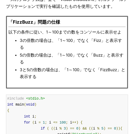
プリケーションで実行を確認したものを使用しています。
「FizzBuzz」問題の仕様
以下の条件に従い、1～100までの数をコンソールに表示せよ
3の倍数の場合は、「1～100」でなく「Fizz」と表示す
る
5の倍数の場合は、「1～100」でなく「Buzz」と表示す
る
3と5の倍数の場合は、「1～100」でなく「FizzBuzz」と
表示する
#include
<stdio.h>
int
 main
(
void
)
{
int
 i
;
for
(
i 
=
1
;
 i 
<=
100
;
 i
++)
{
if
(
((
i 
%
3
)
==
0
)
&&
((
i 
%
5
)
==
0
)){