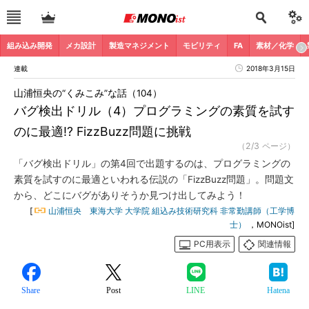
組み込み開発
メカ設計
製造マネジメント
モビリティ
FA
素材／化学
連載
2018年3月15日
山浦恒央の“くみこみ”な話（104）
バグ検出ドリル（4）プログラミングの素質を試す
のに最適!? FizzBuzz問題に挑戦
（2/3 ページ）
「バグ検出ドリル」の第4回で出題するのは、プログラミングの
素質を試すのに最適といわれる伝説の「FizzBuzz問題」。問題文
から、どこにバグがありそうか見つけ出してみよう！
[
山浦恒央 東海大学 大学院 組込み技術研究科 非常勤講師（工学博
士）
，MONOist]
PC用表示
関連情報
Share
Post
LINE
Hatena