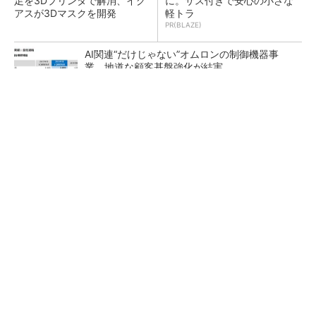
足を3Dプリンタで解消、イグ
に。サス付きで安心の小さな
アスが3Dマスクを開発
軽トラ
PR(BLAZE)
AI関連“だけじゃない”オムロンの制御機器事
業、地道な顧客基盤強化が結実
【レベル14】生成AIを味方に、3D CADを使い
こなそう！
「取りあえずボルトで固定」は禁物 締結部設
計で押さえるべき基本