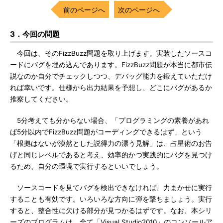
前のページへ
次のページへ
3．今回の問題
今回は、そのFizzBuzz問題を取り上げます。実装したソースコ
ードにバグを埋め込んであります。FizzBuzz問題が本当に都市伝
説なのか自分でチェックしつつ、デバッグ能力を鍛えていただけ
れば幸いです。仕様から出力結果を予想し、どこにバグがあるか
推察してください。
5分考えても分からない場合、「プログラミングの素養があれ
ば5分以内でFizzBuzz問題がコーディングできるはず」という
「根拠はないが漠然とした説得力の漂う見解」は、占星術のお告
げと同じレベルであると考え、効率的かつ実践的にバグを見つけ
るため、自分の環境で実行するといいでしょう。
ソースコードを見てバグを検出できなければ、力まかせに実行
することも有効です。いろいろな方向に弾を撃ちましょう。実行
すると、整合性に欠ける部分が見つかるはずです。なお、本シリ
ーズのプログラムは、全て「Visual Studio2010」のコンソールア