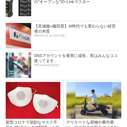
の“オープンな”IO-Linkマスター
【見城徹×藤田晋】AI時代でも変わらない経営
者の本質
PR(FINCHI on GOETHE)
SNSアカウントを着実に成長。実はみんなココ
使ってます。
PR(Dreaw合同会社)
新型コロナで深刻なマスク不
デリケートな荷物や農作業