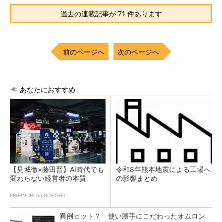
過去の連載記事が 71 件あります
前のページへ
次のページへ
あなたにおすすめ
【見城徹×藤田晋】AI時代でも
令和8年熊本地震による工場へ
変わらない経営者の本質
の影響まとめ
PR(FINCHI on GOETHE)
異例ヒット？ 使い勝手にこだわったオムロン