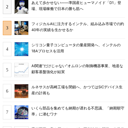
あえて歩かせない――準国産ヒューマノイド「D1」登
場、現場稼働で日本の勝ち筋へ
フィジカルAIに注力するインテル、組み込み市場での約
40年の実績を生かせるか
シリコン量子コンピュータの量産開発へ、インテルの
18Aプロセスを活用
AI関連“だけじゃない”オムロンの制御機器事業、地道な
顧客基盤強化が結実
ルネサスが高崎工場を閉鎖へ、かつてはSiCデバイス生
産の計画も
いくら部品を集めても納期が遅れる不思議、「納期順守
率」に潜むワナ