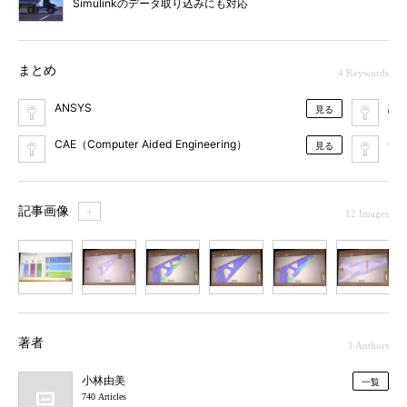
Simulinkのデータ取り込みにも対応
まとめ
4 Keywords
ANSYS
設
見る
CAE（Computer Aided Engineering）
G
見る
記事画像
＋
12 Images
1
2
3
4
5
6
7
著者
1 Authors
小林由美
一覧
740 Articles