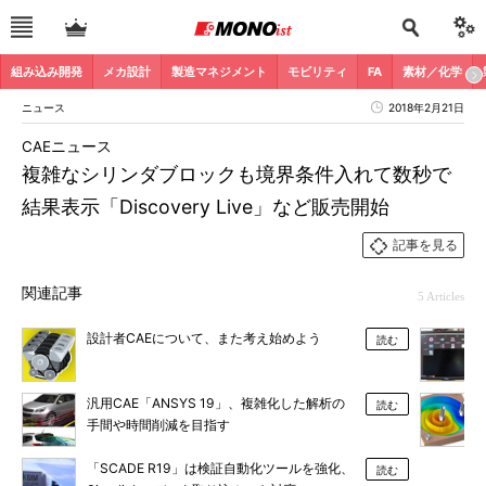
組み込み開発
メカ設計
製造マネジメント
モビリティ
FA
素材／化学
ニュース
2018年2月21日
CAEニュース
複雑なシリンダブロックも境界条件入れて数秒で
結果表示「Discovery Live」など販売開始
記事を見る
関連記事
5 Articles
設計者CAEについて、また考え始めよう
読む
汎用CAE「ANSYS 19」、複雑化した解析の
読む
手間や時間削減を目指す
「SCADE R19」は検証自動化ツールを強化、
読む