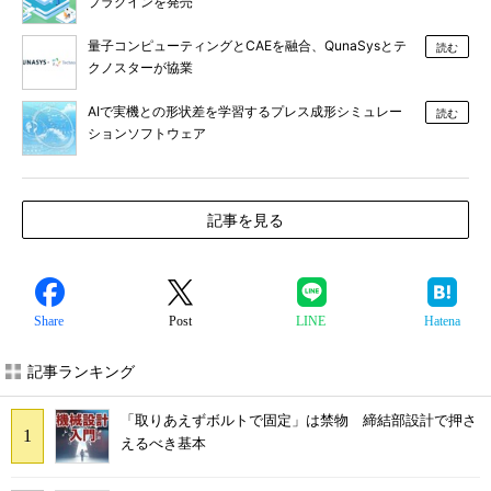
プラグインを発売
量子コンピューティングとCAEを融合、QunaSysとテ
読む
クノスターが協業
AIで実機との形状差を学習するプレス成形シミュレー
読む
ションソフトウェア
記事を見る
Share
Post
LINE
Hatena
記事ランキング
「取りあえずボルトで固定」は禁物 締結部設計で押さ
えるべき基本