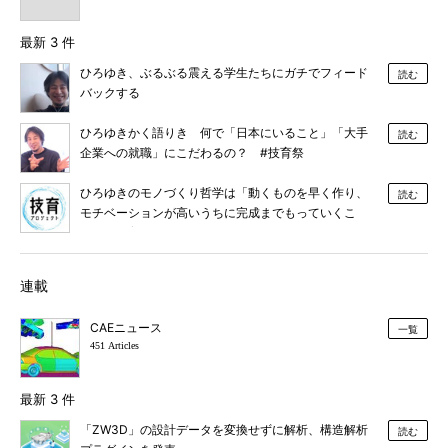
最新 3 件
ひろゆき、ぶるぶる震える学生たちにガチでフィード
読む
バックする
ひろゆきかく語りき 何で「日本にいること」「大手
読む
企業への就職」にこだわるの？ #技育祭
ひろゆきのモノづくり哲学は「動くものを早く作り、
読む
モチベーションが高いうちに完成までもっていくこ
と」 #技育祭 #ひろゆき
連載
CAEニュース
一覧
451 Articles
最新 3 件
「ZW3D」の設計データを変換せずに解析、構造解析
読む