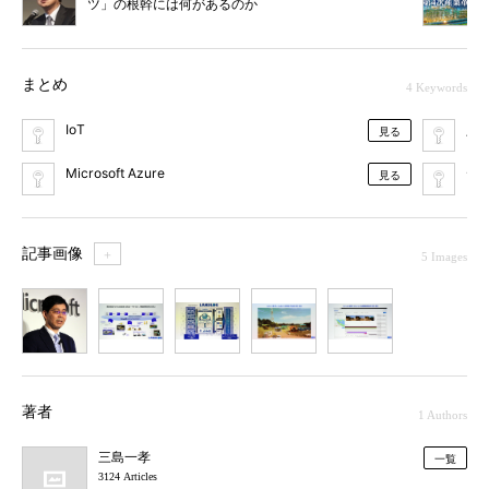
ツ」の根幹には何があるのか
まとめ
4 Keywords
IoT
人
見る
Microsoft Azure
デ
見る
記事画像
＋
5 Images
1
2
3
4
5
著者
1 Authors
三島一孝
一覧
3124 Articles