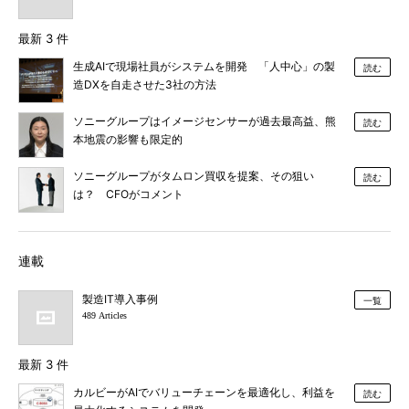
最新 3 件
生成AIで現場社員がシステムを開発 「人中心」の製
読む
造DXを自走させた3社の方法
ソニーグループはイメージセンサーが過去最高益、熊
読む
本地震の影響も限定的
ソニーグループがタムロン買収を提案、その狙い
読む
は？ CFOがコメント
連載
製造IT導入事例
一覧
489 Articles
最新 3 件
カルビーがAIでバリューチェーンを最適化し、利益を
読む