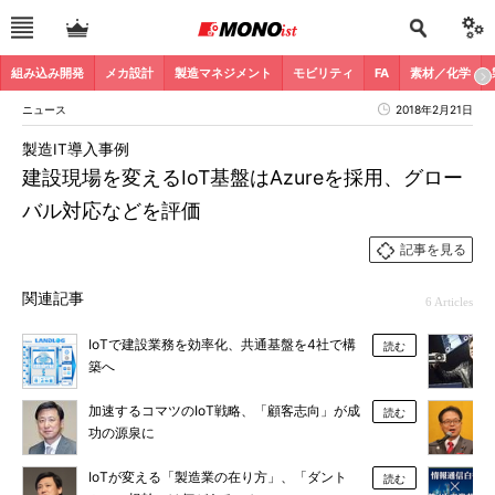
組み込み開発
メカ設計
製造マネジメント
モビリティ
FA
素材／化学
ニュース
2018年2月21日
製造IT導入事例
建設現場を変えるIoT基盤はAzureを採用、グロー
バル対応などを評価
記事を見る
関連記事
6 Articles
IoTで建設業務を効率化、共通基盤を4社で構
読む
築へ
加速するコマツのIoT戦略、「顧客志向」が成
読む
功の源泉に
IoTが変える「製造業の在り方」、「ダント
読む