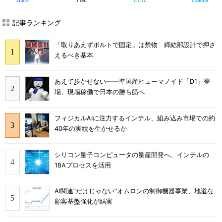
Share
Post
LINE
Hatena
記事ランキング
「取りあえずボルトで固定」は禁物 締結部設計で押さ
えるべき基本
あえて歩かせない――準国産ヒューマノイド「D1」登
場、現場稼働で日本の勝ち筋へ
フィジカルAIに注力するインテル、組み込み市場での約
40年の実績を生かせるか
シリコン量子コンピュータの量産開発へ、インテルの
18Aプロセスを活用
AI関連“だけじゃない”オムロンの制御機器事業、地道な
顧客基盤強化が結実