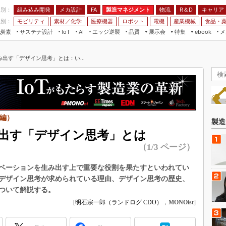
程別：
組み込み開発
メカ設計
製造マネジメント
物流
R＆D
キャリア
FA
業別：
モビリティ
素材／化学
医療機器
ロボット
電機
産業機械
食品・
炭素
サステナ設計
エッジ逆襲
品質
展示会
特集
メ
IoT
AI
ebook
伝承
組み込み開発
CEATEC
読者調査まとめ
編集後記
出す「デザイン思考」とは：い...
JIMTOF
保全
メカ設計
つながるクルマ
組込み/エッジ コンピューティング
ス
 AI
製造マネジメント
5G
展＆IoT/5Gソリューション展
VR／AR
FA
IIFES
モビリティ
フィールドサービス
国際ロボット展
編）
素材／化学
FPGA
製造
ジャパンモビリティショー
出す「デザイン思考」とは
組み込み画像技術
TECHNO-FRONTIER
（1/3 ページ）
組み込みモデリング
人テク展
ベーションを生み出す上で重要な役割を果たすといわれてい
Windows Embedded
スマート工場EXPO
デザイン思考が求められている理由、デザイン思考の歴史、
車載ソフト開発
ついて解説する。
EdgeTech+
ISO26262
[
明石宗一郎（ランドログ CDO）
，
MONOist
]
日本ものづくりワールド
無償設計ツール
AUTOMOTIVE WORLD