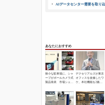
AIデータセンター需要を取り
あなたにおすすめ
狭小な駐車場に、シャ
デクセリアルズが東京
ープがポールカメラ式
オフィスを改修したワ
製品発表 市場シェア
ケ、本社機能を2拠点
10％目指す
に