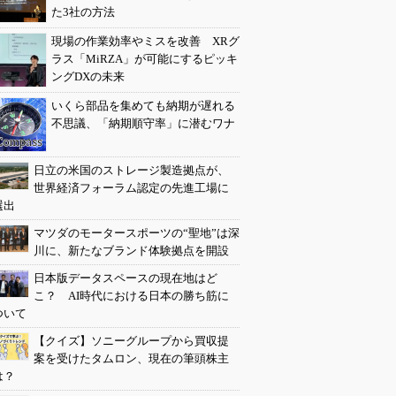
た3社の方法
現場の作業効率やミスを改善 XRグ
ラス「MiRZA」が可能にするピッキ
ングDXの未来
いくら部品を集めても納期が遅れる
不思議、「納期順守率」に潜むワナ
日立の米国のストレージ製造拠点が、
世界経済フォーラム認定の先進工場に
選出
マツダのモータースポーツの“聖地”は深
川に、新たなブランド体験拠点を開設
日本版データスペースの現在地はど
こ？ AI時代における日本の勝ち筋に
ついて
【クイズ】ソニーグループから買収提
案を受けたタムロン、現在の筆頭株主
は？