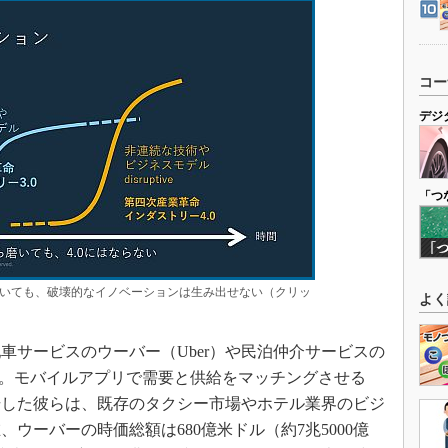
コー
デジ
「つ
いても、破壊的なイノベーションは生み出せない（クリッ
よく
サービスのウーバー（Uber）や民泊仲介サービスの
）だ。モバイルアプリで需要と供給をマッチングさせる
場した彼らは、既存のタクシー市場やホテル業界のビジ
ウーバーの時価総額は680億米ドル（約7兆5000億