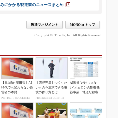
込みにかかる製造業のニュースまとめ
製造マネジメント
MONOist トップ
Copyright © ITmedia, Inc. All Rights Reserved.
【見城徹×藤田晋】AI
【西野亮廣】つくりた
AI関連“だけじゃな
時代でも変わらない経
いものを追求できる環
い”オムロンの制御機
営者の本質
境の作り方とは
器事業、地道な顧客基
盤強化が結実
PR(FINCHI on GOETHE)
PR(FINCHI on GOETHE)