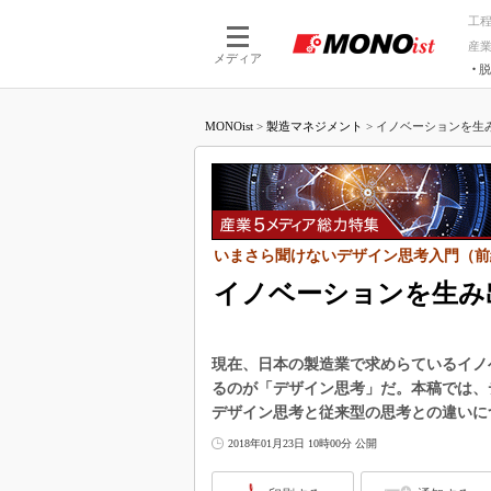
工
産
メディア
脱
つながる技術
AI×技術
MONOist
>
製造マネジメント
>
イノベーションを生み
つながる工場
AI×設備
つながるサービ
Physical
いまさら聞けないデザイン思考入門（前
イノベーションを生み
現在、日本の製造業で求めらているイノ
るのが「デザイン思考」だ。本稿では、
デザイン思考と従来型の思考との違いに
2018年01月23日 10時00分 公開