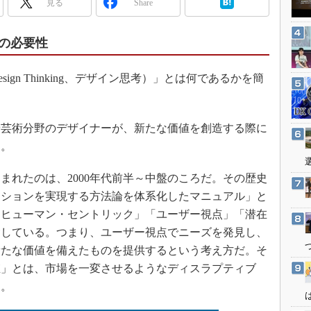
見る
Share
3Dプリンタ
産業オープンネット展
デジタルツインとCAE
の必要性
S＆OP
インダストリー4.0
gn Thinking、デザイン思考）」とは何であるかを簡
イノベーション
製造業ビッグデータ
芸術分野のデザイナーが、新たな価値を創造する際に
メイドインジャパン
た。
植物工場
知財マネジメント
れたのは、2000年代前半～中盤のころだ。その歴史
ーションを実現する方法論を体系化したマニュアル」と
海外生産
「ヒューマン・セントリック」「ユーザー視点」「潜在
グローバル設計・開発
含している。つまり、ユーザー視点でニーズを発見し、
制御セキュリティ
新たな価値を備えたものを提供するという考え方だ。そ
新型コロナへの対応
値」とは、市場を一変させるようなディスラプティブ
す。