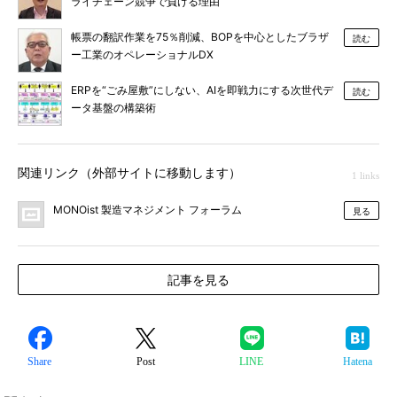
ライチェーン競争で負ける理由
帳票の翻訳作業を75％削減、BOPを中心としたブラザ
読む
ー工業のオペレーショナルDX
ERPを“ごみ屋敷”にしない、AIを即戦力にする次世代デ
読む
ータ基盤の構築術
関連リンク（外部サイトに移動します）
1 links
MONOist 製造マネジメント フォーラム
見る
記事を見る
Share
Post
LINE
Hatena