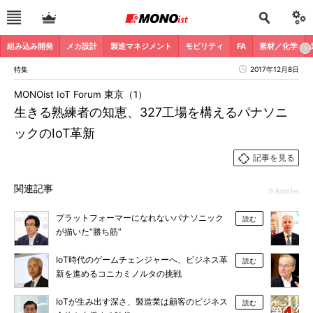
組み込み開発
メカ設計
製造マネジメント
モビリティ
FA
素材／化学
特集
2017年12月8日
MONOist IoT Forum 東京（1）
生きる熟練者の知恵、327工場を構えるパナソニ
ックのIoT革新
記事を見る
関連記事
6 Articles
プラットフォーマーになれないパナソニック
読む
が描いた“勝ち筋”
IoT時代のゲームチェンジャーへ、ビジネス革
読む
新を進めるコニカミノルタの挑戦
IoTが生み出す深さ、製造業は顧客のビジネス
読む