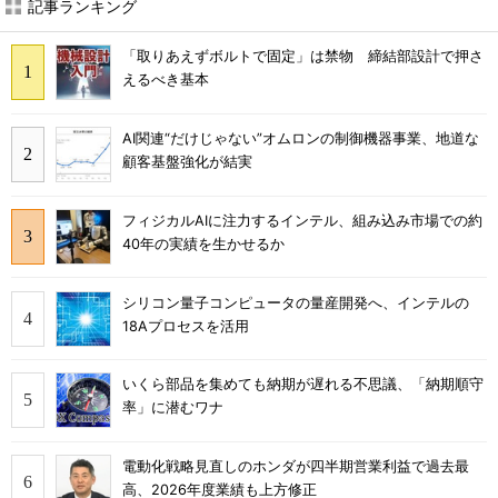
記事ランキング
「取りあえずボルトで固定」は禁物 締結部設計で押さ
えるべき基本
AI関連“だけじゃない”オムロンの制御機器事業、地道な
顧客基盤強化が結実
フィジカルAIに注力するインテル、組み込み市場での約
40年の実績を生かせるか
シリコン量子コンピュータの量産開発へ、インテルの
18Aプロセスを活用
いくら部品を集めても納期が遅れる不思議、「納期順守
率」に潜むワナ
電動化戦略見直しのホンダが四半期営業利益で過去最
高、2026年度業績も上方修正