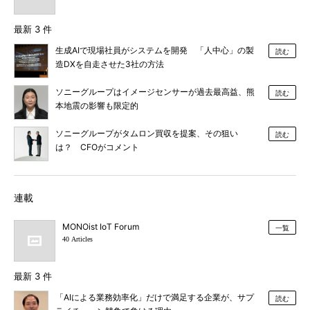
最新 3 件
生成AIで現場社員がシステムを開発 「人中心」の製
読む
造DXを自走させた3社の方法
ソニーグループはイメージセンサーが過去最高益、熊
読む
本地震の影響も限定的
ソニーグループがタムロン買収を提案、その狙い
読む
は？ CFOがコメント
連載
MONOist IoT Forum
一覧
40 Articles
最新 3 件
「AIによる業務効率化」だけで満足する企業が、サプ
読む