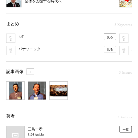
全体を支援する時代へ
まとめ
8 Keywords
IoT
Mic
見る
パナソニック
工
見る
記事画像
＋
3 Images
1
2
3
著者
1 Authors
三島一孝
一覧
3124 Articles