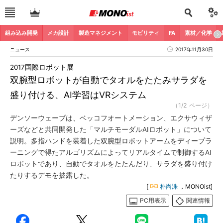
組み込み開発
メカ設計
製造マネジメント
モビリティ
FA
素材／化学
ニュース
2017年11月30日
2017国際ロボット展
双腕型ロボットが自動でタオルをたたみサラダを
盛り付ける、AI学習はVRシステム
（1/2 ページ）
デンソーウェーブは、ベッコフオートメーション、エクサウィザ
ーズなどと共同開発した「マルチモーダルAIロボット」について
説明。多指ハンドを装着した双腕型ロボットアームをディープラ
ーニングで得たアルゴリズムによってリアルタイムで制御するAI
ロボットであり、自動でタオルをたたんだり、サラダを盛り付け
たりするデモを披露した。
[
朴尚洙
，MONOist]
PC用表示
関連情報