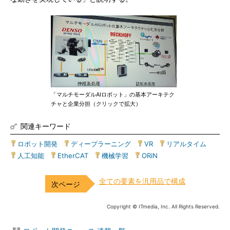
「マルチモーダルAIロボット」の基本アーキテク
チャと企業分担（クリックで拡大）
関連キーワード
ロボット開発
|
ディープラーニング
|
VR
|
リアルタイム
|
人工知能
|
EtherCAT
|
機械学習
|
ORiN
全ての要素を汎用品で構成
Copyright © ITmedia, Inc. All Rights Reserved.