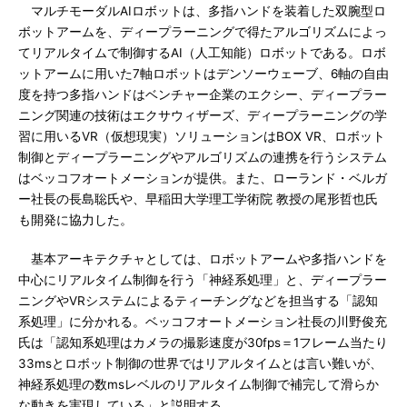
マルチモーダルAIロボットは、多指ハンドを装着した双腕型ロ
ボットアームを、ディープラーニングで得たアルゴリズムによっ
てリアルタイムで制御するAI（人工知能）ロボットである。ロボ
ットアームに用いた7軸ロボットはデンソーウェーブ、6軸の自由
度を持つ多指ハンドはベンチャー企業のエクシー、ディープラー
ニング関連の技術はエクサウィザーズ、ディープラーニングの学
習に用いるVR（仮想現実）ソリューションはBOX VR、ロボット
制御とディープラーニングやアルゴリズムの連携を行うシステム
はベッコフオートメーションが提供。また、ローランド・ベルガ
ー社長の長島聡氏や、早稲田大学理工学術院 教授の尾形哲也氏
も開発に協力した。
基本アーキテクチャとしては、ロボットアームや多指ハンドを
中心にリアルタイム制御を行う「神経系処理」と、ディープラー
ニングやVRシステムによるティーチングなどを担当する「認知
系処理」に分かれる。ベッコフオートメーション社長の川野俊充
氏は「認知系処理はカメラの撮影速度が30fps＝1フレーム当たり
33msとロボット制御の世界ではリアルタイムとは言い難いが、
神経系処理の数msレベルのリアルタイム制御で補完して滑らか
な動きを実現している」と説明する。