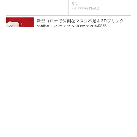
す。
PR(Dreaw合同会社)
新型コロナで深刻なマスク不足を3Dプリンタ
で解消、イグアスが3Dマスクを開発
【レベル14】生成AIを味方に、3D CADを使い
こなそう！
狭小な駐車場に、シャープがポールカメラ式製
品発表 市場シェア10％目指す