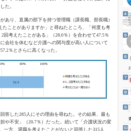
3Dプリンタ
産業オープンネット展
表した。
デジタルツインとCAE
があり、直属の部下を持つ管理職（課長職、部長職）
S＆OP
考えたことがありますか」と尋ねたところ、「何度も考
インダストリー4.0
2回考えたことがある」（28.0％）を合わせて47.5％
イノベーション
めに会社を休むなど介護への関与度が高い人について
製造業ビッグデータ
7.2％とさらに高くなった。
メイドインジャパン
植物工場
2
知財マネジメント
海外生産
グローバル設計・開発
制御セキュリティ
新型コロナへの対応
答した285人にその理由を尋ねた。その結果、最も
担や不安」（20.7％）だった。続いて「介護状況の変
）。一方、退職を考えたことがないと回答した315人