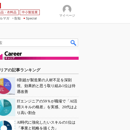
薬品・衣料品
中小製造業
マイページ
ルマガ
告知
Special
リアの記事ランキング
8割超が製造業の人材不足を深刻
視、効果的と思う取り組み1位は待
遇改善
ITエンジニアの59％が職場で「AI活
用スキルの格差」を実感、20代はよ
り高い割合
AI時代に強化したいスキルの1位は
「事業と戦略を描く力」