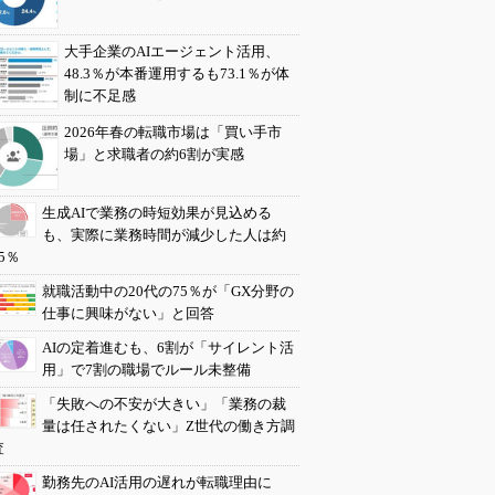
大手企業のAIエージェント活用、
48.3％が本番運用するも73.1％が体
制に不足感
2026年春の転職市場は「買い手市
場」と求職者の約6割が実感
生成AIで業務の時短効果が見込める
も、実際に業務時間が減少した人は約
5％
就職活動中の20代の75％が「GX分野の
仕事に興味がない」と回答
AIの定着進むも、6割が「サイレント活
用」で7割の職場でルール未整備
「失敗への不安が大きい」「業務の裁
量は任されたくない」Z世代の働き方調
査
勤務先のAI活用の遅れが転職理由に