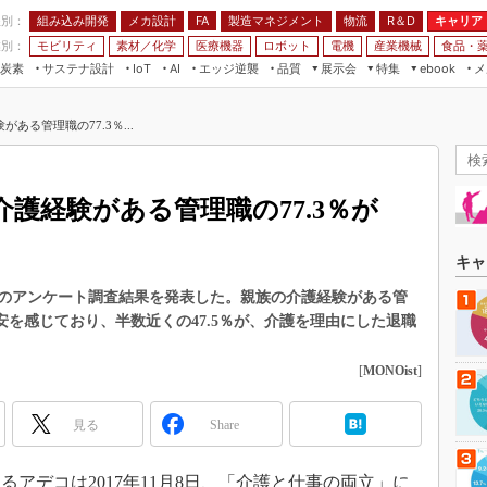
程別：
組み込み開発
メカ設計
製造マネジメント
物流
R＆D
キャリア
FA
業別：
モビリティ
素材／化学
医療機器
ロボット
電機
産業機械
食品・
炭素
サステナ設計
エッジ逆襲
品質
展示会
特集
メ
IoT
AI
ebook
伝承
組み込み開発
CEATEC
読者調査まとめ
編集後記
ある管理職の77.3％...
JIMTOF
保全
メカ設計
つながるクルマ
組込み/エッジ コンピューティング
ス
 AI
製造マネジメント
5G
展＆IoT/5Gソリューション展
VR／AR
FA
護経験がある管理職の77.3％が
IIFES
モビリティ
フィールドサービス
国際ロボット展
素材／化学
FPGA
キャ
ジャパンモビリティショー
組み込み画像技術
のアンケート調査結果を発表した。親族の介護経験がある管
TECHNO-FRONTIER
不安を感じており、半数近くの47.5％が、介護を理由にした退職
組み込みモデリング
人テク展
Windows Embedded
[
MONOist
]
スマート工場EXPO
車載ソフト開発
EdgeTech+
見る
Share
ISO26262
日本ものづくりワールド
無償設計ツール
AUTOMOTIVE WORLD
アデコは2017年11月8日、「介護と仕事の両立」に