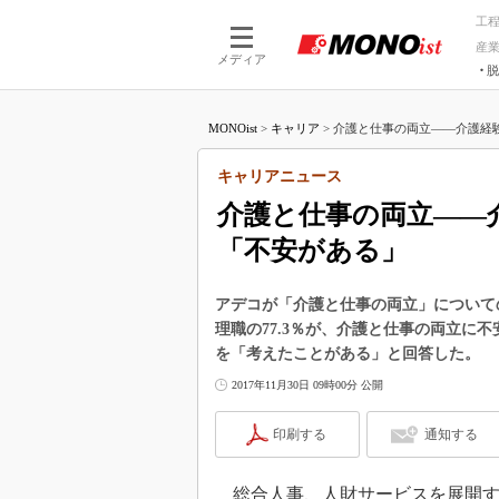
工
産
メディア
脱
つながる技術
AI×技術
MONOist
>
キャリア
>
介護と仕事の両立――介護経験が
つながる工場
AI×設備
つながるサービ
Physical
キャリアニュース
介護と仕事の両立――介
「不安がある」
アデコが「介護と仕事の両立」について
理職の77.3％が、介護と仕事の両立に
を「考えたことがある」と回答した。
2017年11月30日 09時00分 公開
印刷する
通知する
総合人事、人財サービスを展開する