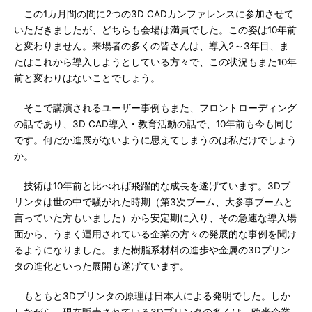
この1カ月間の間に2つの3D CADカンファレンスに参加させて
いただきましたが、どちらも会場は満員でした。この姿は10年前
と変わりません。来場者の多くの皆さんは、導入2～3年目、ま
たはこれから導入しようとしている方々で、この状況もまた10年
前と変わりはないことでしょう。
そこで講演されるユーザー事例もまた、フロントローディング
の話であり、3D CAD導入・教育活動の話で、10年前も今も同じ
です。何だか進展がないように思えてしまうのは私だけでしょう
か。
技術は10年前と比べれば飛躍的な成長を遂げています。3Dプ
リンタは世の中で騒がれた時期（第3次ブーム、大参事ブームと
言っていた方もいました）から安定期に入り、その急速な導入場
面から、うまく運用されている企業の方々の発展的な事例を聞け
るようになりました。また樹脂系材料の進歩や金属の3Dプリン
タの進化といった展開も遂げています。
もともと3Dプリンタの原理は日本人による発明でした。しか