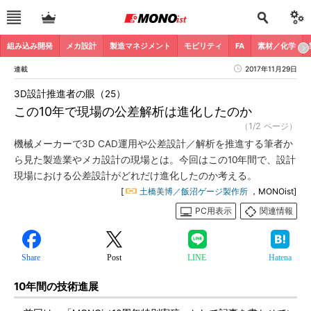
組み込み開発
メカ設計
製造マネジメント
モビリティ
FA
素材／化学
連載
2017年11月29日
3D設計推進者の眼（25）
この10年で現場の公差解析は進化したのか
（1/2 ページ）
機械メーカーで3D CAD運用や公差設計／解析を推進する筆者か
ら見た製造業やメカ設計の現場とは。今回はこの10年間で、設計
現場における公差設計がどれだけ進化したのか考える。
[
土橋美博／飯沼ゲージ製作所
，MONOist]
PC用表示
関連情報
Share
Post
LINE
Hatena
10年間の技術進展