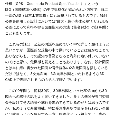
仕様（GPS：Geometric Product Specification）」という
ISO（国際標準化機構）の中で規格化が進められた内容で、既に
一部のJIS（日本工業規格）にも反映されているものです。幾何
公差を使用した設計においては“最大・最小実体公差”といわれる
公差によって利得を得る図面指示の方法（筆者解釈）の話を聞く
こともあります。
これらの話は、公差のお話を進めていく中で詳しく触れようと
思いますが、国際的な規格の中で動いていることは確かなことで
ありながらも、その認知や普及となると海外に追い付いていない
のではと思い、危機感も覚えることもあります。なお、設計図面
とは単に紙に書かれた図面や電子媒体の2次元図面を指している
だけではなく、3次元図面、3次元単独図といわれるような3D
CAD上で表現されるものも含んで呼んでいます。
この10年間も、簡易3D図、3D単独図といった2D図面から3D
図面への移行の話をよく聞いてきました。多くの機関が専門委員
会を設けてその議論や施行を進めてきているのだとは思うのです
が、私のような産業機械、特に受注生産型で量産を行わない企業
には縁遠いような気がする一方、国際化という視点では、先の