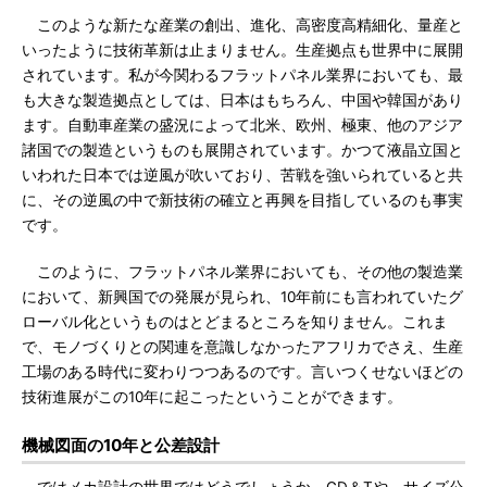
このような新たな産業の創出、進化、高密度高精細化、量産と
いったように技術革新は止まりません。生産拠点も世界中に展開
されています。私が今関わるフラットパネル業界においても、最
も大きな製造拠点としては、日本はもちろん、中国や韓国があり
ます。自動車産業の盛況によって北米、欧州、極東、他のアジア
諸国での製造というものも展開されています。かつて液晶立国と
いわれた日本では逆風が吹いており、苦戦を強いられていると共
に、その逆風の中で新技術の確立と再興を目指しているのも事実
です。
このように、フラットパネル業界においても、その他の製造業
において、新興国での発展が見られ、10年前にも言われていたグ
ローバル化というものはとどまるところを知りません。これま
で、モノづくりとの関連を意識しなかったアフリカでさえ、生産
工場のある時代に変わりつつあるのです。言いつくせないほどの
技術進展がこの10年に起こったということができます。
機械図面の10年と公差設計