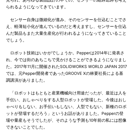
見られ、あらゆる製品設計の中での、センサーの組み込みも考え
られるようになってきています。
センサー自身は微細化が進み、そのセンサーを仕込むことでさ
え、軽薄短小化が進んでいるのだと考えますし、センサーを仕込
んだ製品もまた大量生産化が行われるようになってきていること
でしょう。
ロボット技術はいかがでしょうか。Pepperは2014年に発表さ
れ、今では街のあちこちで見かけることができるようになりまし
た。2017年11月に開催されたSOLIDWORKS WORLD JAPAN 2017
では、元Pepper開発者であったGROOVE Xの林要社長による基
調講演がありました。
「ロボットはもともと産業機械向け用途だったが、最近は人を
手伝い、おしゃべりをする人型ロボットが登場した。今後はおし
ゃべりもしない、お手伝いもしない、人型でもない、新種のロボ
ットが登場するだろう」というお話がありました。Pepperの登
場や量産もそうでしたが、そのような予測も10年前の私には想像
できないことでした。