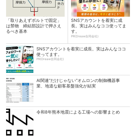
「取りあえずボルトで固定」
SNSアカウントを着実に成
は禁物 締結部設計で押さえ
長。実はみんなココ使ってま
るべき基本
す。
PR(Dreaw合同会社)
SNSアカウントを着実に成長。実はみんなココ
使ってます。
PR(Dreaw合同会社)
AI関連“だけじゃない”オムロンの制御機器事
業、地道な顧客基盤強化が結実
令和8年熊本地震による工場への影響まとめ