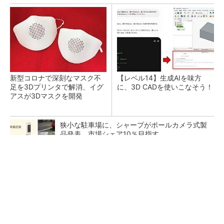
新型コロナで深刻なマスク不
【レベル14】生成AIを味方
足を3Dプリンタで解消、イグ
に、3D CADを使いこなそう！
アスが3Dマスクを開発
狭小な駐車場に、シャープがポールカメラ式製
品発表 市場シェア10％目指す
ルネサスが高崎工場を閉鎖へ、かつてはSiCデ
バイス生産の計画も