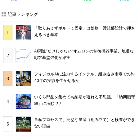
Share
Post
LINE
Hatena
記事ランキング
「取りあえずボルトで固定」は禁物 締結部設計で押さ
えるべき基本
AI関連“だけじゃない”オムロンの制御機器事業、地道な
顧客基盤強化が結実
フィジカルAIに注力するインテル、組み込み市場での約
40年の実績を生かせるか
いくら部品を集めても納期が遅れる不思議、「納期順守
率」に潜むワナ
量産プロセスで、完璧な量産（組み立て）と検査ができ
ない理由