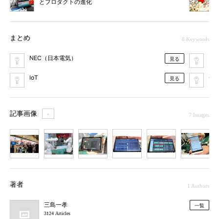
とプロダクトの進化
まとめ
8 Keywords
NEC（日本電気）
Int
見る
IoT
C＆
見る
記事画像
＋
7 Images
1
2
3
4
5
6
7
著者
1 Authors
三島一孝
一覧
3124 Articles