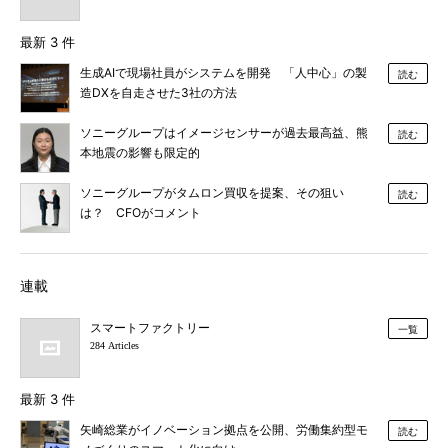
最新 3 件
生成AIで現場社員がシステムを開発 「人中心」の製
読む
造DXを自走させた3社の方法
ソニーグループはイメージセンサーが過去最高益、熊
読む
本地震の影響も限定的
ソニーグループがタムロン買収を提案、その狙い
読む
は？ CFOがコメント
連載
スマートファクトリー
一覧
284 Articles
最新 3 件
矢崎総業がイノベーション拠点を公開、労働集約型モ
読む