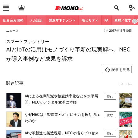
組み込み開発
メカ設計
製造マネジメント
モビリティ
FA
素材／化学
ニュース
2017年11月10日
スマートファクトリー
AIとIoTの活用はモノづくり革新の現実解へ、NEC
が導入事例など成果を訴求
記事を見る
関連記事
6 Articles
AIによる在庫削減や検査効率化などを水平展
読む
開、NECがデジタル変革に本腰
なぜNECは「製造業×IoT」に全力を振り切れ
読む
たのか
AIで革新進む製造現場、NECが描くプロセス
読む