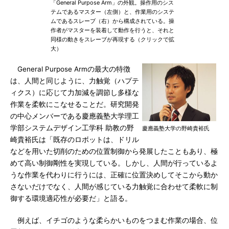
「General Purpose Arm」の外観。操作用のシス
テムであるマスター（左側）と、作業用のシステ
ムであるスレーブ（右）から構成されている。操
作者がマスターを装着して動作を行うと、それと
同様の動きをスレーブが再現する（クリックで拡
大）
General Purpose Armの最大の特徴
は、人間と同じように、力触覚（ハプテ
ィクス）に応じて力加減を調節し多様な
作業を柔軟にこなせることだ。研究開発
の中心メンバーである慶應義塾大学理工
学部システムデザイン工学科 助教の野
慶應義塾大学の野崎貴裕氏
崎貴裕氏は「既存のロボットは、ドリル
などを用いた切削のための位置制御から発展したこともあり、極
めて高い制御剛性を実現している。しかし、人間が行っているよ
うな作業を代わりに行うには、正確に位置決めしてそこから動か
さないだけでなく、人間が感じている力触覚に合わせて柔軟に制
御する環境適応性が必要だ」と語る。
例えば、イチゴのような柔らかいものをつまむ作業の場合、位