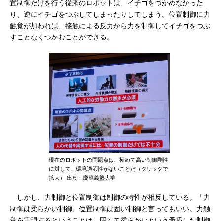
置制御だけを行う従来のロボットは、イチゴをつかめなかった
り、逆にイチゴをつぶしてしまったりしてしまう。位置制御に力
触覚が加われば、接触による反力から力を制御してイチゴをつぶ
すことなくつかむことができる。
現在のロボットの問題点は、極めて高い制御剛性
に対して、環境適応性がないことだ（クリックで
拡大） 出典：慶應義塾大学
しかし、力制御と位置制御は制御の特性が相反している。「力
制御は柔らかい制御、位置制御は固い制御と言ってもいい。力触
覚を実現するということは、固くて柔らかいという矛盾した制御