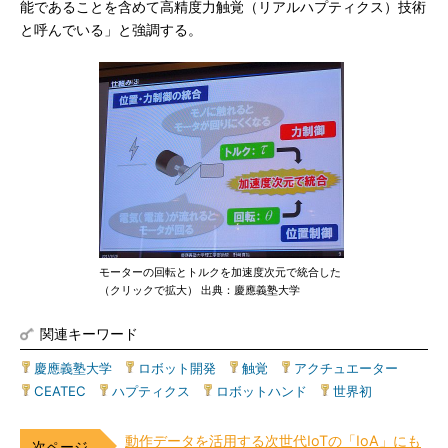
能であることを含めて高精度力触覚（リアルハプティクス）技術
と呼んでいる」と強調する。
モーターの回転とトルクを加速度次元で統合した
（クリックで拡大） 出典：慶應義塾大学
関連キーワード
慶應義塾大学
|
ロボット開発
|
触覚
|
アクチュエーター
|
CEATEC
|
ハプティクス
|
ロボットハンド
|
世界初
動作データを活用する次世代IoTの「IoA」にも