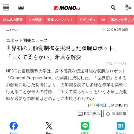
組み込み開発
メカ設計
製造マネジメント
モビリティ
FA
素材／化学
ニュース
2017年9月29日
ロボット開発ニュース
世界初の力触覚制御を実現した双腕ロボット、
「固くて柔らかい」矛盾を解決
（1/3 ページ）
NEDOと慶應義塾大学は、身体感覚を伝送可能な双腕型ロボット
「General Purpose Arm」の開発に成功した。「世界初」とする
力触覚に応じた制御により、力加減を調節し多様な作業を柔軟に
行えることが最大の特徴。「固くて柔らかい」という矛盾した制
御が必要な力触覚はどのように実現されたのか。
[
朴尚洙
，MONOist]
PC用表示
関連情報
Share
Post
LINE
Hatena