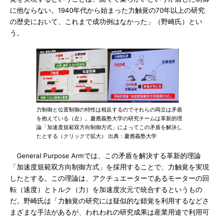
に他ならない。1940年代から始まった力触覚の70年以上の研究
の歴史において、これまで成功例はなかった」（野崎氏）とい
う。
力制御と位置制御の特性は相反するのでそれらの両立は矛盾
を抱えている（左）。慶應義塾大学の研究チームは革新的理
論「加速度規範双方向制御方式」によってこの矛盾を解決し
たとする（クリックで拡大） 出典：慶應義塾大学
General Purpose Armでは、この矛盾を解決する革新的理論
「加速度規範双方向制御方式」を採用することで、力触覚を実現
したとする。この理論は、アクチュエーターであるモーターの回
転（速度）とトルク（力）を加速度次元で統合するというもの
だ。野崎氏は「力触覚の研究には疑似的な錯覚を利用するなどさ
まざまな手法があるが、われわれの研究成果は産業用途で利用可