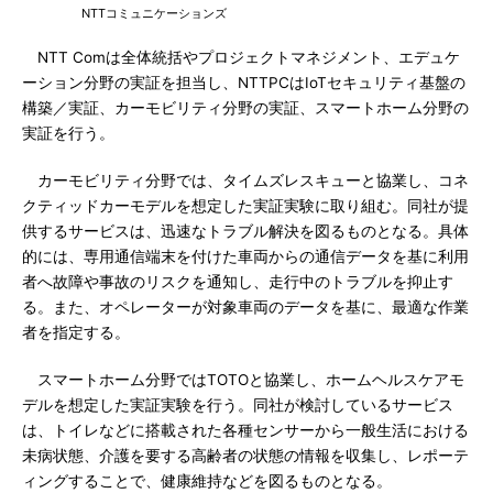
NTTコミュニケーションズ
NTT Comは全体統括やプロジェクトマネジメント、エデュケ
ーション分野の実証を担当し、NTTPCはIoTセキュリティ基盤の
構築／実証、カーモビリティ分野の実証、スマートホーム分野の
実証を行う。
カーモビリティ分野では、タイムズレスキューと協業し、コネ
クティッドカーモデルを想定した実証実験に取り組む。同社が提
供するサービスは、迅速なトラブル解決を図るものとなる。具体
的には、専用通信端末を付けた車両からの通信データを基に利用
者へ故障や事故のリスクを通知し、走行中のトラブルを抑止す
る。また、オペレーターが対象車両のデータを基に、最適な作業
者を指定する。
スマートホーム分野ではTOTOと協業し、ホームヘルスケアモ
デルを想定した実証実験を行う。同社が検討しているサービス
は、トイレなどに搭載された各種センサーから一般生活における
未病状態、介護を要する高齢者の状態の情報を収集し、レポーテ
ィングすることで、健康維持などを図るものとなる。