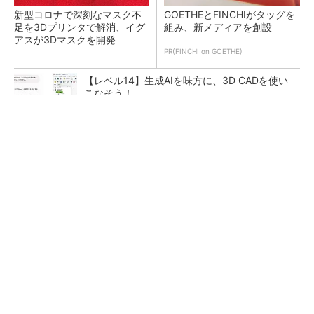
新型コロナで深刻なマスク不
GOETHEとFINCHIがタッグを
足を3Dプリンタで解消、イグ
組み、新メディアを創設
アスが3Dマスクを開発
PR(FINCHI on GOETHE)
【レベル14】生成AIを味方に、3D CADを使い
こなそう！
令和8年熊本地震による工場への影響まとめ
狭小な駐車場に、シャープがポールカメラ式製
品発表 市場シェア10％目指す