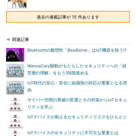
過去の連載記事が 15 件あります
関連記事
Bluetoothの脆弱性「BlueBorne」はIoT機器を狙う!?
WannaCary騒動がもたらしたセキュリティへの「経
営層の理解」をもう1段階進める
IoT時代の安心・安全に組織面の対応が重要となる理
由
サイバー空間の脅威の変遷とその対策からIoTセキュ
リティを学ぶ
IoTデバイスが抱えるセキュリティリスクをひもとく
IoTデバイスのセキュリティに不可欠な要素とは