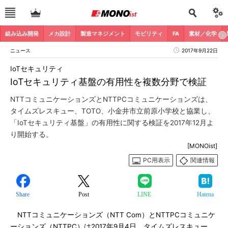
組み込み開発
メカ設計
製造マネジメント
モビリティ
FA
素材／化学
ニュース
2017年9月22日
IoTセキュリティ
IoTセキュリティ基盤の有用性を複数分野で検証
NTTコミュニケーションズとNTTPCコミュニケーションズは、
タイムズレスキュー、TOTO、小金井市立前原小学校と協業し、
「IoTセキュリティ基盤」の有用性に関する検証を2017年12月よ
り開始する。
[MONOist]
PC用表示
関連情報
Share
Post
LINE
Hatena
NTTコミュニケーションズ（NTT Com）とNTTPCコミュニケ
ーションズ（NTTPC）は2017年9月4日、タイムズレスキュー、