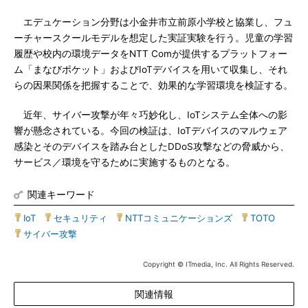
エデュケーション分野は小金井市立前原小学校と協業し、フュ
ーチャースクールモデルを想定した実証実験を行う。児童の学習
履歴や校内の環境データをNTT Comが提供するプラットフォー
ム「まなびポケット」およびIoTデバイスを用いて収集し、それ
らの因果関係を把握することで、効果的な学習環境を検証する。
近年、サイバー攻撃が年々巧妙化し、IoTシステム全体への影
響が懸念されている。今回の検証は、IoTデバイスのマルウェア
感染とそのデバイスを踏み台としたDDoS攻撃などの脅威から、
サービス／環境を守るために実施するものとなる。
関連キーワード
IoT
|
セキュリティ
|
NTTコミュニケーションズ
|
TOTO
|
サイバー攻撃
Copyright © ITmedia, Inc. All Rights Reserved.
関連情報