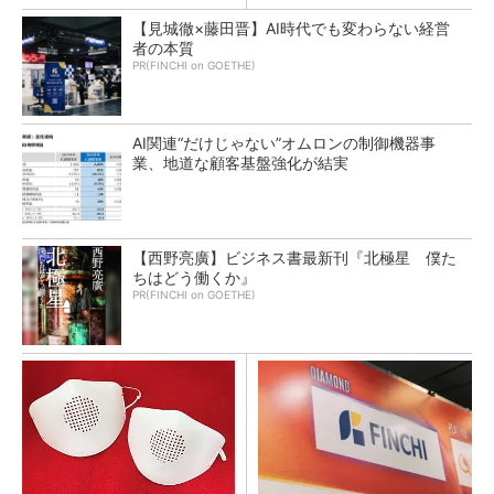
【見城徹×藤田晋】AI時代でも変わらない経営
者の本質
PR(FINCHI on GOETHE)
AI関連“だけじゃない”オムロンの制御機器事
業、地道な顧客基盤強化が結実
【西野亮廣】ビジネス書最新刊『北極星 僕た
ちはどう働くか』
PR(FINCHI on GOETHE)