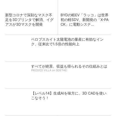
新型コロナで深刻なマスク不
BYDの軽EV「ラッコ」は世界
足を3Dプリンタで解消、イグ
初の軽SDV、新開発の「X-PA
アスが3Dマスクを開発
CK」に電動システ...
ペロブスカイト太陽電池の量産に有効なイン
ク、従来比で1.5倍の性能向上
すべてが絶景、収益も得られるその仕組みとは
PR(COCO VILLA on GOETHE)
【レベル14】生成AIを味方に、3D CADを使い
こなそう！