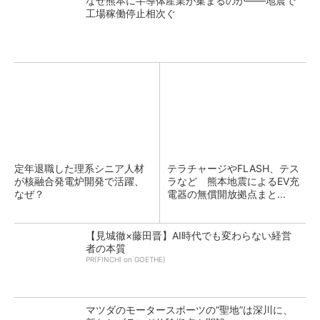
なぜ熊本に半導体産業が集まるのか――地震で
工場稼働停止相次ぐ
定年退職した理系シニア人材
テラチャージやFLASH、テス
が核融合発電炉開発で活躍、
ラなど 熊本地震によるEV充
なぜ？
電器の無償開放拠点まと...
【見城徹×藤田晋】AI時代でも変わらない経営
者の本質
PR(FINCHI on GOETHE)
マツダのモータースポーツの“聖地”は深川に、