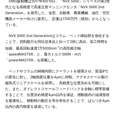
DMG森精機は2017年8月10日、「NVX 5000」シリーズの第2世
代となる高精度で高速立形マシニングセンタ「NVX 5000 2nd
Generation」を発売した。金型、自動車、農業機械、油圧・空圧
機器メーカー向けに販売し、定価は1700万円（税別）からとなっ
ている。
NVX 5000 2nd Generationはコラム・ベッド締結部を強化する
ことで、切削能力を同社従来品と比べて2倍に高め、加工時間を
-1
短縮。最高回転速度1万5000min
の高性能主軸
「speedMASTER」と、最大トルク360N・mの
「powerMASTER」を搭載した。
ベッドやコラムの鋳物内部にクーラントを循環させ、室温8℃
の変化に対し、Z軸熱変位量を4μmに抑制。マグネスケール製の
磁気式リニアスケールを採用し、高精度な位置決めを可能にし
た。また、ダイレクトスケールフィードバックを全軸に標準装備
することで、位置決め精度4μm以内を保証。摺動面内の油溝形状
を最適化し、移動時の動圧を等分布化することで、ばらつき4μm
以内の真円精度を達成している。