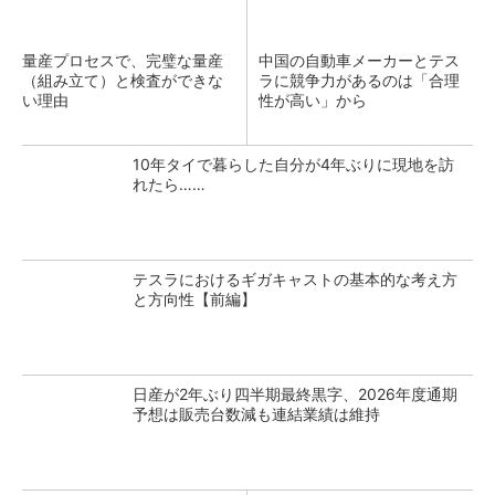
量産プロセスで、完璧な量産
中国の自動車メーカーとテス
（組み立て）と検査ができな
ラに競争力があるのは「合理
い理由
性が高い」から
10年タイで暮らした自分が4年ぶりに現地を訪
れたら……
テスラにおけるギガキャストの基本的な考え方
と方向性【前編】
日産が2年ぶり四半期最終黒字、2026年度通期
予想は販売台数減も連結業績は維持