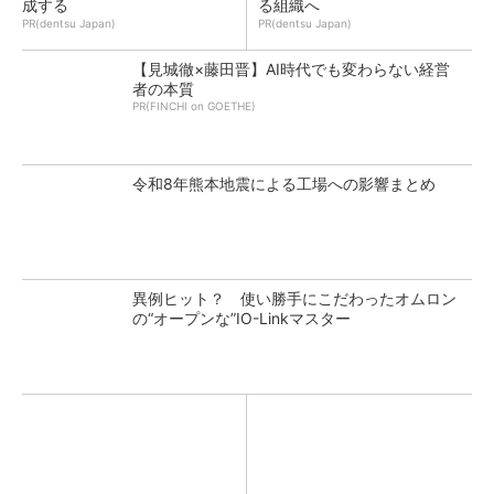
成する
る組織へ
PR(dentsu Japan)
PR(dentsu Japan)
【見城徹×藤田晋】AI時代でも変わらない経営
者の本質
PR(FINCHI on GOETHE)
令和8年熊本地震による工場への影響まとめ
異例ヒット？ 使い勝手にこだわったオムロン
の“オープンな”IO-Linkマスター