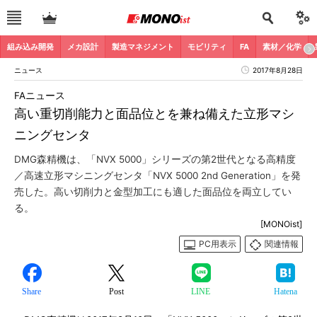
組み込み開発
メカ設計
製造マネジメント
モビリティ
FA
素材／化学
ニュース
2017年8月28日
FAニュース
高い重切削能力と面品位とを兼ね備えた立形マシ
ニングセンタ
DMG森精機は、「NVX 5000」シリーズの第2世代となる高精度
／高速立形マシニングセンタ「NVX 5000 2nd Generation」を発
売した。高い切削力と金型加工にも適した面品位を両立してい
る。
[MONOist]
PC用表示
関連情報
Share
Post
LINE
Hatena