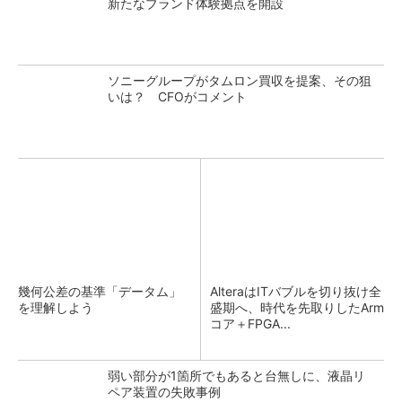
新たなブランド体験拠点を開設
ソニーグループがタムロン買収を提案、その狙
いは？ CFOがコメント
幾何公差の基準「データム」
AlteraはITバブルを切り抜け全
を理解しよう
盛期へ、時代を先取りしたArm
コア＋FPGA...
弱い部分が1箇所でもあると台無しに、液晶リ
ペア装置の失敗事例