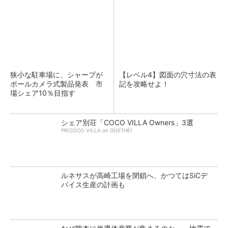
狭小な駐車場に、シャープが
【レベル4】図面の穴寸法の表
ポールカメラ式製品発表 市
記を攻略せよ！
場シェア10％目指す
シェア別荘「COCO VILLA Owners」3選
PR(COCO VILLA on GOETHE)
ルネサスが高崎工場を閉鎖へ、かつてはSiCデ
バイス生産の計画も