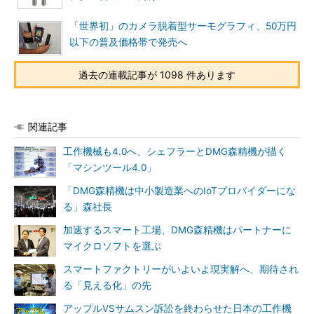
「世界初」のカメラ脱着型サーモグラフィ、50万円
以下の普及価格帯で発売へ
過去の連載記事が 1098 件あります
関連記事
工作機械も4.0へ、シェフラーとDMG森精機が描く
「マシンツール4.0」
「DMG森精機は中小製造業へのIoTプロバイダーにな
る」森社長
加速するスマート工場、DMG森精機はパートナーに
マイクロソフトを選ぶ
スマートファクトリーがいよいよ現実解へ、期待され
る「見える化」の先
アップルVSサムスン訴訟を終わらせた日本の工作機