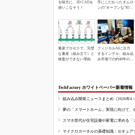
を味方に、3D CADを
手にこだわったオムロ
使いこなそう！
ンの“オープンな”IO-L
inkマスター
量産プロセスで、完璧
フィジカルAIに注力
な量産（組み立て）と
するインテル、組み込
検査ができない理由
み市場での約40年の実
績を生かせるか
TechFactory ホワイトペーパー新着情報
組み込み開発ニュースまとめ（2026年4
夢の「スマートホーム」実現に向けて、
スマホ世代が住宅設備や家電に求める「
マイクロカーネルの基礎知識：セキュア