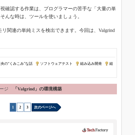
視確認する作業は、プログラマーの苦手な「大量の単
。そんな時は、ツールを使いましょう。
モリ関連の単純ミスを検出できます。今回は、Valgrind
。
央の“くみこみ”な話
|
ソフトウェアテスト
|
組み込み開発
|
組
ージ
「Valgrind」の環境構築
1
|
2
|
3
次のページへ