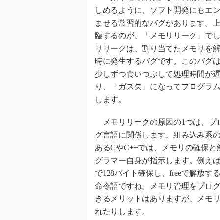
しめるように、ソフト開発にもエ
ませる常習的なバグがあります。
臨するのが、「メモリリーク」で
リリークは、割り当てたメモリを
時に発生するバグです。このバグ
少しずつ食いつぶして処理時間が
り、「ガス欠」になってプログラ
します。
メモリリークの原因の1つは、プ
グ言語に関係します。組み込み系
あるCやC++では、メモリの確保と
グラマー自身が指示します。例えば、「
で128バイト確保し、freeで解放
命令語ですね。メモリ管理をプロ
きるメリットはありますが、メモ
れたりします。