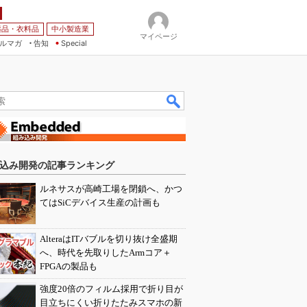
薬品・衣料品
中小製造業
マイページ
ルマガ
告知
Special
込み開発の記事ランキング
ルネサスが高崎工場を閉鎖へ、かつ
てはSiCデバイス生産の計画も
AlteraはITバブルを切り抜け全盛期
へ、時代を先取りしたArmコア＋
FPGAの製品も
強度20倍のフィルム採用で折り目が
目立ちにくい折りたたみスマホの新