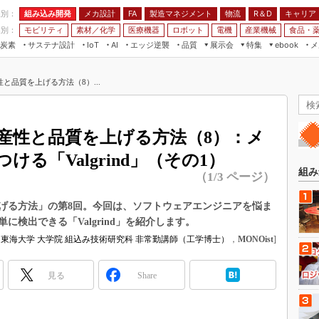
程別：
組み込み開発
メカ設計
製造マネジメント
物流
R＆D
キャリア
FA
業別：
モビリティ
素材／化学
医療機器
ロボット
電機
産業機械
食品・
炭素
サステナ設計
エッジ逆襲
品質
展示会
特集
メ
IoT
AI
ebook
伝承
組み込み開発
CEATEC
読者調査まとめ
編集後記
と品質を上げる方法（8）...
JIMTOF
保全
メカ設計
つながるクルマ
組込み/エッジ コンピューティング
ス
 AI
製造マネジメント
5G
展＆IoT/5Gソリューション展
VR／AR
FA
産性と品質を上げる方法（8）：メ
IIFES
モビリティ
フィールドサービス
る「Valgrind」（その1）
国際ロボット展
素材／化学
FPGA
組み
（1/3 ページ）
ジャパンモビリティショー
組み込み画像技術
TECHNO-FRONTIER
げる方法」の第8回。今回は、ソフトウェアエンジニアを悩ま
組み込みモデリング
検出できる「Valgrind」を紹介します。
人テク展
Windows Embedded
東海大学 大学院 組込み技術研究科 非常勤講師（工学博士）
，
MONOist
]
スマート工場EXPO
車載ソフト開発
EdgeTech+
見る
Share
ISO26262
日本ものづくりワールド
無償設計ツール
AUTOMOTIVE WORLD