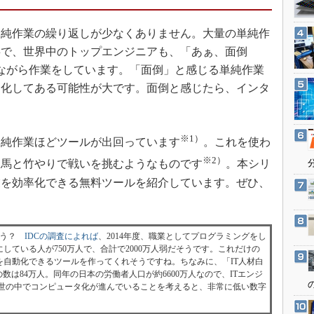
3Dプリンタ
産業オープンネット展
デジタルツインとCAE
純作業の繰り返しが少なくありません。大量の単純作
S＆OP
事で、世界中のトップエンジニアも、「あぁ、面倒
きながら作業をしています。「面倒」と感じる単純作業
インダストリー4.0
動化してある可能性が大です。面倒と感じたら、インタ
イノベーション
。
製造業ビッグデータ
メイドインジャパン
※1）
純作業ほどツールが出回っています
。これを使わ
植物工場
※2）
、馬と竹やりで戦いを挑むようなものです
。本シリ
知財マネジメント
業を効率化できる無料ツールを紹介しています。ぜひ、
。
海外生産
グローバル設計・開発
ょう？
IDCの調査によれば
、2014年度、職業としてプログラミングをし
制御セキュリティ
にしている人が750万人で、合計で2000万人弱だそうです。これだけの
自動化できるツールを作ってくれそうですね。ちなみに、「IT人材白
新型コロナへの対応
者の数は84万人。同年の日本の労働者人口が約6600万人なので、ITエンジ
、世の中でコンピュータ化が進んでいることを考えると、非常に低い数字