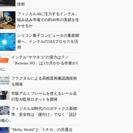
技術
フィジカルAIに注力するインテル、
組み込み市場での約40年の実績を生
かせるか
シリコン量子コンピュータの量産開
発へ、インテルの18Aプロセスを活
用
インテル“ヤマネコ”の実力は？／
「Renesas 365」は3カ月かかる作業が1
分に
フラクタルによる高精度画像認識技術
を開発
市販アルミフレームを使えるレール走
行型AI監視ロボットを開発
フィジカルAI時代のロボティクス新標
準、安全性は「後付け」でなく「設計
の核心」
“Hello, World”と「Lチカ」の共通点