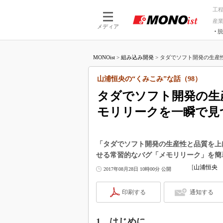
工
産
メディア
脱
つながる技術
AI×技術
MONOist
>
組み込み開発
>
タダでソフト開発の生産性
つながる工場
AI×設備
つながるサービ
Physical
山浦恒央の“くみこみ”な話（98）
タダでソフト開発の生
モリリークを一瞬で見つけ
「タダでソフト開発の生産性と品質を上
せる常習的なバグ「メモリリーク」を簡単に
[
山浦恒央 
2017年08月28日 10時00分 公開
印刷する
通知する
1．はじめに