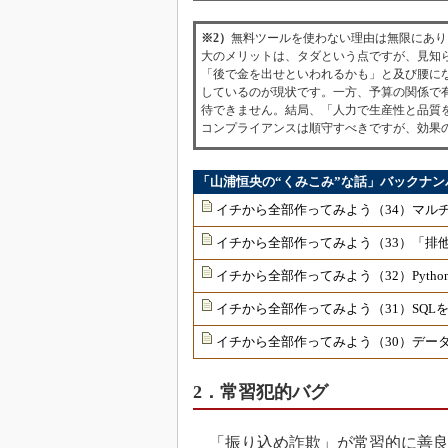
※2）
無料ツールを使わない理由は無限にあり
大のメリットは、タダという点ですが、見知
「後で金を出せといわれるかも」と及び腰に
しているのが現状です。一方、予算の関係で
待できません。結局、「人力で生産性と品質
コンプライアンスは順守すべきですが、効果
「山浦恒央の“くみこみ”な話」バックナン
イチから全部作ってみよう（34）マル
イチから全部作ってみよう（33）「排
イチから全部作ってみよう（32）Pyth
イチから全部作ってみよう（31）SQ
イチから全部作ってみよう（30）デー
2．常習犯的バグ
「振り込め詐欺」が常習的に善良