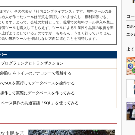
ますが、その代表が「社内コンプライアンス」です。無料ツールの最
コー
らぬ人が作ったツールは品質を保証していませんし、権利関係でも、
なります。よって、会社の方針として、現場での無料ツール導入を禁止
ロボ
有償ツールを購入してもらえず、ツールによる生産性や品質の改善を期
を上げようとしている」のですが、もちろん、うまく行っていません。
エッ
の高い無料ツールを排除しない方向に進むことを期待します。
よく
バー
チプログラミングとトランザクション
他制御」をトイレのアナロジーで理解する
onでSQLを実行してデータベースを操作する
Lを操作して実際にデータベースを作ってみる
タベース操作の共通言語「SQL」を使ってみる
な市民を苦