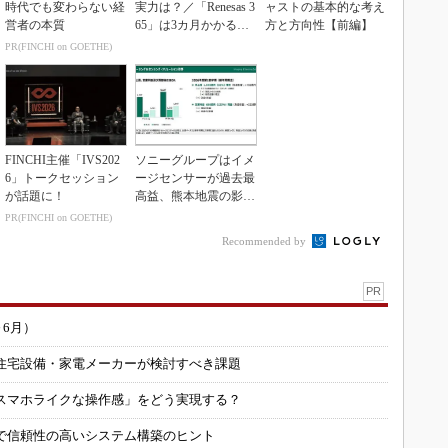
時代でも変わらない経
実力は？／「Renesas 3
ャストの基本的な考え
営者の本質
65」は3カ月かかる作
方と方向性【前編】
業が1...
PR(FINCHI on GOETHE)
FINCHI主催「IVS202
ソニーグループはイメ
6」トークセッション
ージセンサーが過去最
が話題に！
高益、熊本地震の影響
も限定的
PR(FINCHI on GOETHE)
Recommended by
PR
～6月）
住宅設備・家電メーカーが検討すべき課題
スマホライクな操作感」をどう実現する？
で信頼性の高いシステム構築のヒント