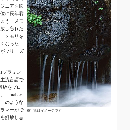
ンジニアを悩
上位に長年君
しょう。メモ
解放し忘れた
は、メモリを
遅くなった
ムがフリーズ
ログラミン
の主流言語で
解放をプロ
malloc
する」のような
グラマーがで
※写真はイメージです
リを解放し忘