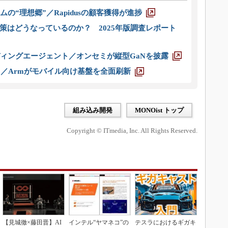
ムの“理想郷”／Rapidusの顧客獲得が進捗
策はどうなっているのか？ 2025年版調査レポート
ディングエージェント／オンセミが縦型GaNを披露
ス／Armがモバイル向け基盤を全面刷新
組み込み開発
MONOist トップ
Copyright © ITmedia, Inc. All Rights Reserved.
【見城徹×藤田晋】AI
インテル“ヤマネコ”の
テスラにおけるギガキ