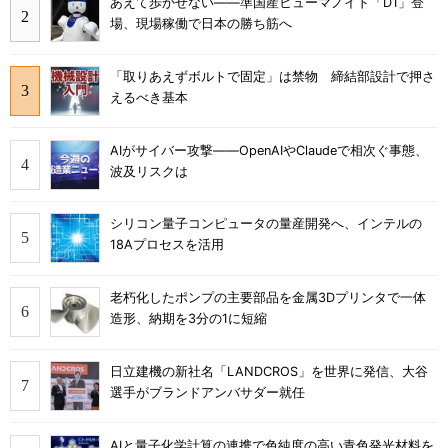
あえて歩かせない――準国産ヒューマノイド「D1」登
場、現場稼働で日本の勝ち筋へ
「取りあえずボルトで固定」は禁物 締結部設計で押さ
えるべき基本
AIがサイバー攻撃――OpenAIやClaudeで相次ぐ事態、
波及リスクは
シリコン量子コンピュータの量産開発へ、インテルの
18Aプロセスを活用
老朽化したポンプの主要部品を金属3Dプリンタで一体
造形、納期を3分の1に短縮
日立建機の新社名「LANDCROS」を世界に発信、大谷
選手がブランドアンバサダー就任
AIと量子化学計算の連携で色純度の高い青色発光材料を