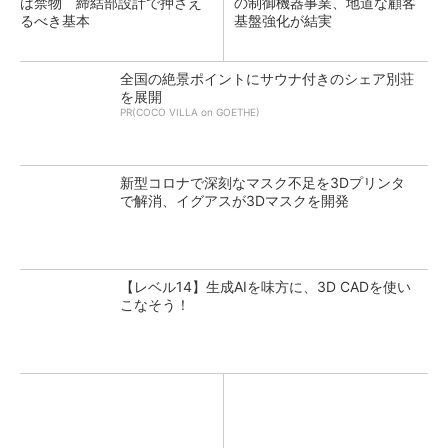
は禁物 締結部設計で押さえ
の制御機器事業、地道な顧客
るべき基本
基盤強化が結実
全国の絶景ポイントにサウナ付きのシェア別荘
を展開
PR(COCO VILLA on GOETHE)
新型コロナで深刻なマスク不足を3Dプリンタ
で解消、イグアスが3Dマスクを開発
【レベル14】生成AIを味方に、3D CADを使い
こなそう！