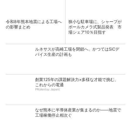
令和8年熊本地震による工場へ
狭小な駐車場に、シャープが
の影響まとめ
ポールカメラ式製品発表 市
場シェア10％目指す
ルネサスが高崎工場を閉鎖へ、かつてはSiCデ
バイス生産の計画も
創業125年の課題解決力×多様な才能で挑む、
これからの電通
PR(dentsu Japan)
なぜ熊本に半導体産業が集まるのか――地震で
工場稼働停止相次ぐ