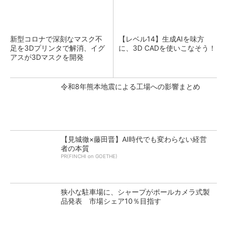
新型コロナで深刻なマスク不
【レベル14】生成AIを味方
足を3Dプリンタで解消、イグ
に、3D CADを使いこなそう！
アスが3Dマスクを開発
令和8年熊本地震による工場への影響まとめ
【見城徹×藤田晋】AI時代でも変わらない経営
者の本質
PR(FINCHI on GOETHE)
狭小な駐車場に、シャープがポールカメラ式製
品発表 市場シェア10％目指す