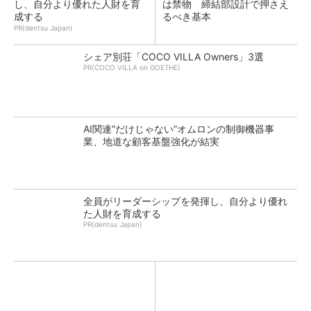
し、自分より優れた人財を育
は禁物 締結部設計で押さえ
成する
るべき基本
PR(dentsu Japan)
シェア別荘「COCO VILLA Owners」3選
PR(COCO VILLA on GOETHE)
AI関連“だけじゃない”オムロンの制御機器事
業、地道な顧客基盤強化が結実
全員がリーダーシップを発揮し、自分より優れ
た人財を育成する
PR(dentsu Japan)