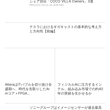
シェア別荘「COCO VILLA Owners」3選
PR(COCO VILLA on GOETHE)
テスラにおけるギガキャストの基本的な考え方
と方向性【前編】
AlteraはITバブルを切り抜け全
フィジカルAIに注力するイン
盛期へ、時代を先取りしたAr
テル、組み込み市場での約40
mコア＋FPGA...
年の実績を生かせるか
ソニーグループはイメージセンサーが過去最高