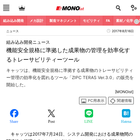
組み込み開発
メカ設計
製造マネジメント
モビリティ
FA
素材／化学
ニュース
2017年8月16日
組み込み開発ニュース
機能安全規格に準拠した成果物の管理を効率化す
るトレーサビリティーツール
キャッツは、機能安全規格に準拠する成果物のトレーサビリティ
ー管理の効率化を図れるツール「ZIPC TERAS Ver.3.0」の販売を
開始した。
[MONOist]
PC用表示
関連情報
Share
Post
LINE
Hatena
キャッツは2017年7月24日、システム開発における成果物間の