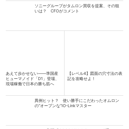
ソニーグループがタムロン買収を提案、その狙
いは？ CFOがコメント
あえて歩かせない――準国産
【レベル4】図面の穴寸法の表
ヒューマノイド「D1」登場、
記を攻略せよ！
現場稼働で日本の勝ち筋へ
異例ヒット？ 使い勝手にこだわったオムロン
の“オープンな”IO-Linkマスター