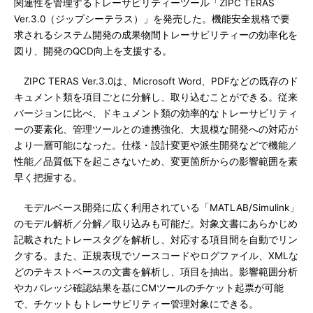
関連性を管理するトレーサビリティーツール「ZIPC TERAS
Ver.3.0（ジップシーテラス）」を発売した。機能安全規格で要
求されるシステム開発の成果物間トレーサビリティーの効率化を
図り、開発のQCD向上を支援する。
ZIPC TERAS Ver.3.0は、Microsoft Word、PDFなどの既存のド
キュメント類を項目ごとに分解し、取り込むことができる。従来
バージョンに比べ、ドキュメント類の効率的なトレーサビリティ
ーの要素化、管理ツールとの連携強化、大規模な開発への対応が
より一層可能になった。仕様・設計変更や派生開発などで機能／
性能／品質低下を起こさないため、変更箇所からの影響範囲を素
早く把握する。
モデルベース開発に広く利用されている「MATLAB/Simulink」
のモデル解析／分解／取り込みも可能だ。対象文書にあらかじめ
記載されたトレースタグを解析し、対応する項目間を自動でリン
クする。また、正規表現でソースコードやログファイル、XMLな
どのテキストベースの文書を解析し、項目を抽出。影響範囲分析
やカバレッジ確認結果を基にCMツールのチケット起票が可能
で、チケットもトレーサビリティー管理対象にできる。