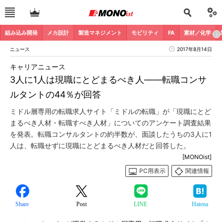
組み込み開発
メカ設計
製造マネジメント
モビリティ
FA
素材／化学
ニュース
2017年8月14日
キャリアニュース
3人に1人は現職にとどまるべき人――転職コンサ
ルタントの44％が回答
ミドル層専用の転職求人サイト「ミドルの転職」が「現職にとど
まるべき人材・転職すべき人材」についてのアンケート調査結果
を発表。転職コンサルタントの約半数が、面談したうちの3人に1
人は、転職せずに現職にとどまるべき人材だと回答した。
[MONOist]
PC用表示
関連情報
Share
Post
LINE
Hatena