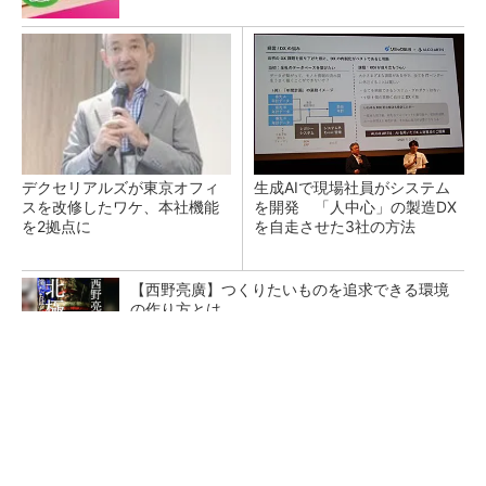
デクセリアルズが東京オフィ
生成AIで現場社員がシステム
スを改修したワケ、本社機能
を開発 「人中心」の製造DX
を2拠点に
を自走させた3社の方法
【西野亮廣】つくりたいものを追求できる環境
の作り方とは
PR(FINCHI on GOETHE)
なぜ熊本に半導体産業が集まるのか――地震で
工場稼働停止相次ぐ