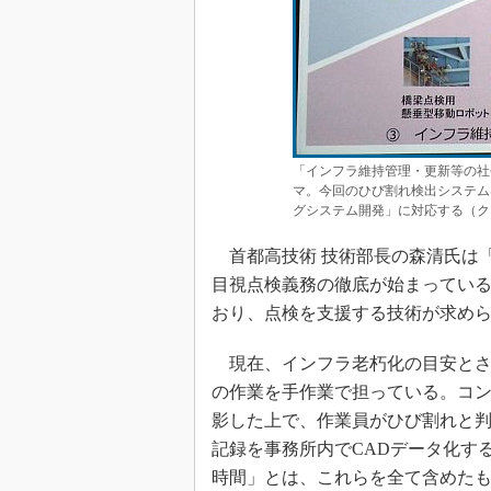
「インフラ維持管理・更新等の社
マ。今回のひび割れ検出システム
グシステム開発」に対応する（クリ
首都高技術 技術部長の森清氏は「道
目視点検義務の徹底が始まってい
おり、点検を支援する技術が求め
現在、インフラ老朽化の目安とさ
の作業を手作業で担っている。コ
影した上で、作業員がひび割れと
記録を事務所内でCADデータ化す
時間」とは、これらを全て含めた