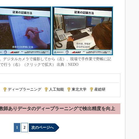
。デジタルカメラで撮影してから（左）、現場で手作業で野帳に記
で行う（右）（クリックで拡大） 出典：NEDO
|
ディープラーニング
|
人工知能
|
東北大学
|
産総研
教師ありデータのディープラーニングで検出精度を向上
1
|
2
次のページへ