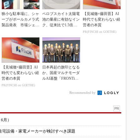
狭小な駐車場に、シャ
ペロブスカイト太陽電
【見城徹×藤田晋】AI
ープがポールカメラ式
池の量産に有効なイン
時代でも変わらない経
製品発表 市場シェア
ク、従来比で1.5倍の
営者の本質
10％目指す
性能向上
PR(FINCHI on GOETHE)
【見城徹×藤田晋】AI
日本再起の旗印となる
時代でも変わらない経
か、国産マルチモーダ
営者の本質
ルAI基盤「FRONTi
a」が始動
PR(FINCHI on GOETHE)
Recommended by
PR
～6月）
住宅設備・家電メーカーが検討すべき課題