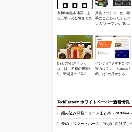
令和8年熊本地震によ
異例ヒット？ 使い勝
る工場への影響まとめ
手にこだわったオムロ
ンの“オープンな”IO-L
inkマスター
BYDの軽EV「ラッ
インテル“ヤマネコ”の
コ」は世界初の軽SD
実力は？／「Renesas 3
V、新開発の「X-PAC
65」は3カ月かかる作
K」に電動システ...
業が1...
TechFactory ホワイトペーパー新着情報
組み込み開発ニュースまとめ（2026年4
夢の「スマートホーム」実現に向けて、