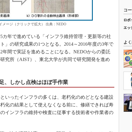
コー
ロボ
イメージ（クリックで拡大） 出典：NEDO
エッ
度の5カ年で進めている「インフラ維持管理・更新等の社
よく
」の研究成果の1つとなる。2014～2016年度の3年で
度の2年間で実証を進めることになる。NEDOからの委託
研究所（AIST）、東北大学が共同で研究開発を進め
足、しかし点検はほぼ手作業
といったインフラの多くは、老朽化のめどとなる建設
老朽化の結果として使えなくなる前に、修繕できれば寿
らのインフラの維持や検査に従事する技術者や作業者の
。