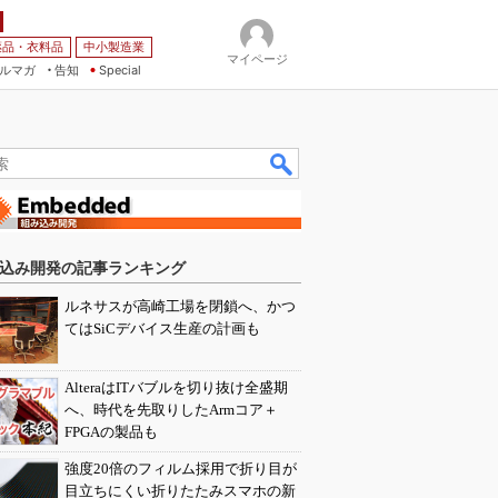
薬品・衣料品
中小製造業
マイページ
ルマガ
告知
Special
込み開発の記事ランキング
ルネサスが高崎工場を閉鎖へ、かつ
てはSiCデバイス生産の計画も
AlteraはITバブルを切り抜け全盛期
へ、時代を先取りしたArmコア＋
FPGAの製品も
強度20倍のフィルム採用で折り目が
目立ちにくい折りたたみスマホの新