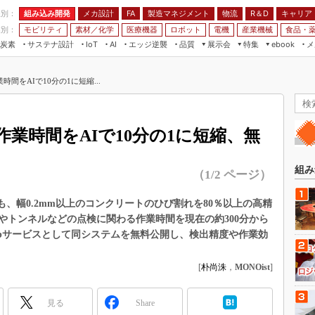
程別：
組み込み開発
メカ設計
製造マネジメント
物流
R＆D
キャリア
FA
業別：
モビリティ
素材／化学
医療機器
ロボット
電機
産業機械
食品・
炭素
サステナ設計
エッジ逆襲
品質
展示会
特集
メ
IoT
AI
ebook
伝承
組み込み開発
CEATEC
読者調査まとめ
編集後記
間をAIで10分の1に短縮...
JIMTOF
保全
メカ設計
つながるクルマ
組込み/エッジ コンピューティング
ス
 AI
製造マネジメント
5G
展＆IoT/5Gソリューション展
VR／AR
FA
業時間をAIで10分の1に短縮、無
IIFES
モビリティ
フィールドサービス
国際ロボット展
素材／化学
FPGA
組み
（1/2 ページ）
ジャパンモビリティショー
組み込み画像技術
TECHNO-FRONTIER
も、幅0.2mm以上のコンクリートのひび割れを80％以上の高精
組み込みモデリング
やトンネルなどの点検に関わる作業時間を現在の約300分から
人テク展
Windows Embedded
Webサービスとして同システムを無料公開し、検出精度や作業効
スマート工場EXPO
車載ソフト開発
EdgeTech+
[
朴尚洙
，
MONOist
]
ISO26262
日本ものづくりワールド
無償設計ツール
見る
Share
AUTOMOTIVE WORLD