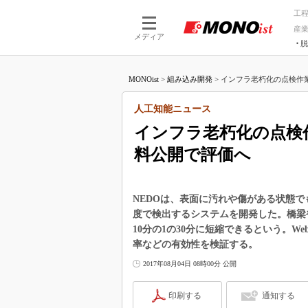
工
産
メディア
脱
つながる技術
AI×技術
MONOist
>
組み込み開発
>
インフラ老朽化の点検作業時
つながる工場
AI×設備
つながるサービ
Physical
人工知能ニュース
インフラ老朽化の点検作
料公開で評価へ
NEDOは、表面に汚れや傷がある状態で
度で検出するシステムを開発した。橋梁
10分の1の30分に短縮できるという。
率などの有効性を検証する。
2017年08月04日 08時00分 公開
印刷する
通知する