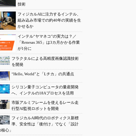
技術
フィジカルAIに注力するインテル、
組み込み市場での約40年の実績を生
かせるか
インテル“ヤマネコ”の実力は？／
「Renesas 365」は3カ月かかる作業
が1分に
フラクタルによる高精度画像認識技術
を開発
“Hello, World”と「Lチカ」の共通点
シリコン量子コンピュータの量産開発
へ、インテルの18Aプロセスを活用
市販アルミフレームを使えるレール走
行型AI監視ロボットを開発
フィジカルAI時代のロボティクス新標
準、安全性は「後付け」でなく「設計
の核心」