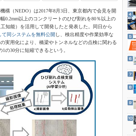
3Dプリンタ
産業オープンネット展
（NEDO）は2017年8月3日、東京都内で会見を開
デジタルツインとCAE
0.2mm以上のコンクリートのひび割れを80％以上の
S＆OP
人工知能）を活用して開発したと発表した。同日から
インダストリー4.0
として同システムを無料公開
し、検出精度や作業効率な
イノベーション
ムの実用化により、橋梁やトンネルなどの点検に関わる
製造業ビッグデータ
の1の30分に短縮できるという。
メイドインジャパン
植物工場
知財マネジメント
海外生産
グローバル設計・開発
制御セキュリティ
新型コロナへの対応